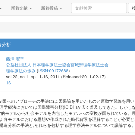
新着文献
新着投稿
造分析
藤澤 宏幸
公益社団法人 日本理学療法士協会宮城県理学療法士会
理学療法の歩み
(
ISSN:09172688
)
vol.22, no.1, pp.11-16, 2011 (Released:2011-02-17)
16
制限へのアプローチの手法には,因果論を用いたものと運動学習論を用い
理学療法においては国際障害分類(ICIDH)が広く普及してきた。しかしな
生物学的モデルから社会モデルを内包したモデルへの変換が図られている
は,各モデルにおける思想や作成された時代背景を理解することが必要
害構造分析の手法と,それらを包括する理学療法モデルについて議論する