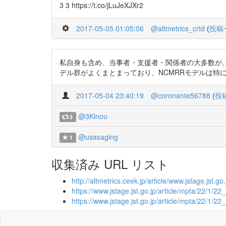
3 3 https://t.co/jLuJeXJXr2
2017-05-05 01:05:06
@altmetrics_crtd
(
投稿
私自身も含め、当事者・支援者・関係者の大多数が
デル群がよくまとまっており、NCMRRモデルは特に個人的に腑
2017-05-04 23:40:19
@coronante56788
(
投
@3Kinou
3
@usasaging
1
収集済み URL リスト
http://altmetrics.ceek.jp/article/www.jstage.jst.go
https://www.jstage.jst.go.jp/article/mpta/22/1/22_
https://www.jstage.jst.go.jp/article/mpta/22/1/2