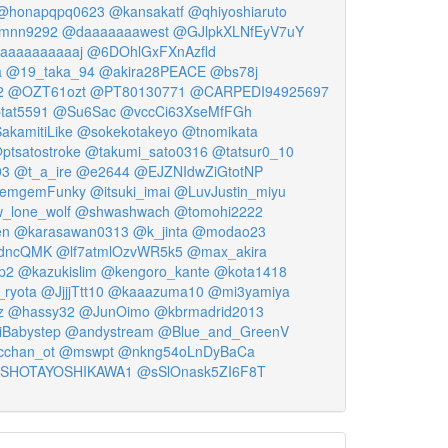
@honapqpq0623
@kansakatf
@qhiyoshiaruto
mnn9292
@daaaaaaawest
@GJlpkXLNfEyV7uY
aaaaaaaaaaj
@6DOhlGxFXnAzfld
a
@19_taka_94
@akira28PEACE
@bs78j
2
@OZT61ozt
@PT80130771
@CARPEDI94925697
tat5591
@Su6Sac
@vccCi63XseMfFGh
akamitiLike
@sokekotakeyo
@tnomikata
ptsatostroke
@takumi_sato0316
@tatsur0_10
93
@t_a_ire
@e2644
@EJZNIdwZiGtotNP
emgemFunky
@itsuki_imai
@LuvJustin_miyu
_lone_wolf
@shwashwach
@tomohi2222
en
@karasawan0313
@k_jinta
@modao23
ydncQMK
@lf7atmlOzvWR5k5
@max_akira
p2
@kazukislim
@kengoro_kante
@kota1418
_ryota
@JjjjTtt10
@kaaazuma10
@mi3yamiya
z
@hassy32
@JunOimo
@kbrmadrid2013
Babystep
@andystream
@Blue_and_GreenV
chan_ot
@mswpt
@nkng54oLnDyBaCa
SHOTAYOSHIKAWA1
@sSlOnask5ZI6F8T