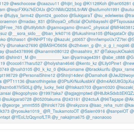
_1129
@wschocosw
@caazuu11
@hijiri_bcg
@K1128Koh
@hari05281
tam
@leqcFXKs7kEOiUx
@O1NMcQl25iL5rAW
@sofumohi1991
@autu
ee
@fujiya_farm42
@pmt24_goo0oo
@SukigaraT
@su_edelweiss
@tra
oraemon
@madao_831
@ShoyaO_official
@Oohbayashi
@PTsyousa
@Free_765
@fu9lybitch
@gamoxgamo
@manC_physical
@MH46381
suz
@__sora_sido__
@ban_krk0716
@fukushima105
@NagataOr
@p
oko
@fchaso1
@HNHPT16y
@kazuki_pt0657
@mnfwmpoUx7Z7tei
@S
7y
@tunakan27690
@BASHO5656
@c2h4ven_g
@n_o_g_i_nogi46
@
ay
@as54378996
@kanamin080122
@masahiro_87
@TakayukiOsaki
95
@shin01_M
@n___________kan
@yarinage4391
@abe_c888
@G
a19
@coco617haru527
@holyshan4646
@kento_kz
@Lily0Pine1
@new
3749
@rush3105
@0_k_kz_0
@6kuromame
@brackkurifu
@gsx_ram
pt198729
@PersonalShine12
@Shinji14devi
@Damaho8
@JwJl29wo
s
@PT11136
@sanothingelse
@3PtuKrNuiAusbkV
@dm4Ai0U8G3pXu
@azn0o87iVSi3Ljj
@fly_lucky_field
@friskaz0703
@garn0320
@isozaki
ansai
@kogophysio
@1997taka7
@agjagjmptwd
@H8JbkSdxb3EKQZ
i
@sukigara0728
@0520takuma
@243161
@24ctuA
@96Tagape
@Aki
e
@george_ymmt555
@hiroki1726
@inskyzora
@isao_reha_nutri
@kac
k373
@ryosuke1019_
@R_TsukamotoOT
@Saien0916
@sanpeiOT
@
ntapt
@YEoLfzQqynofLTR
@y_nakajima675
@_naonaooo