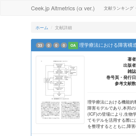
Ceek.jp Altmetrics (α ver.)
文献ランキング
ホーム
文献詳細
理学療法における障害構
33
0
0
0
OA
著者
出版者
雑誌
巻号頁・発行日
参考文献数
理学療法における機能的
障害モデルであり,本邦の
(ICF)の登場により,
てモデルを活用する際に
を整理するとともに,障