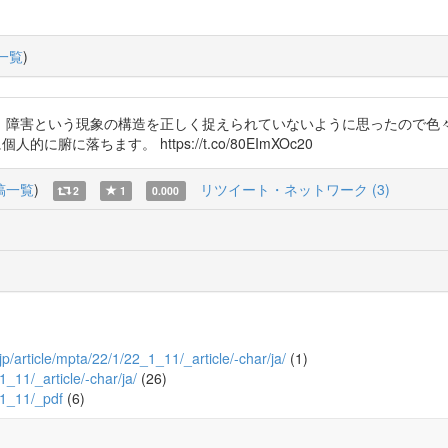
一覧
)
、障害という現象の構造を正しく捉えられていないように思ったので色々
に落ちます。 https://t.co/80EImXOc20
稿一覧
)
リツイート・ネットワーク (3)
2
1
0.000
.jp/article/mpta/22/1/22_1_11/_article/-char/ja/
(1)
1_11/_article/-char/ja/
(26)
2_1_11/_pdf
(6)