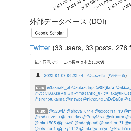
2023-03-18
2023-03-21
2023-03-24
2023
2023-03-12
2023-03-15
外部データベース (DOI)
Google Scholar
Twitter
(33 users, 33 posts, 278 f
強く同意です！この視点は本当に大切
2023-04-09 06:23:44
@copellist
(
投稿一覧
)
@takaaki_pt
@zutazutapt
@9kijitara
@akiba
25
@vccCi63XseMfFGh
@masahiro_87
@TakayukiOsa
@sironotukaima
@mswpt
@nkng54oLnDyBaCa
@a
@528yM
@shoya_0414
@soccer11_19
@m
258
@kodai_zenu
@_riu_day
@PtmyMiya
@9kijitara
@a
@taku1565
@pts4x2
@ndagtpmdj
@morikanPT
@n
@lets_run1
@ptky1122
@hakuijyanaiyo
@SivataYo