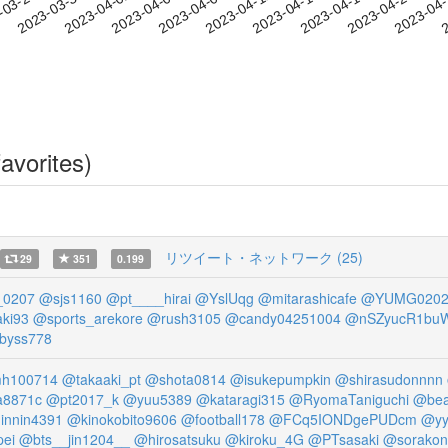
2023-04-17
2023-04-20
2023-04
-03-27
2
2023-03-30
2023-04-02
2023-04-05
2023-04-08
2023-04-11
2023-04-14
avorites)
リツイート・ネットワーク (25)
29
351
0.199
_0207
@sjs1160
@pt____hirai
@YslUqg
@mitarashicafe
@YUMG020
ki93
@sports_arekore
@rush3105
@candy04251004
@nSZyucR1bu
byss778
h100714
@takaaki_pt
@shota0814
@isukepumpkin
@shirasudonnnn
8871c
@pt2017_k
@yuu5389
@kataragi315
@RyomaTaniguchi
@bea
innin4391
@kinokobito9606
@football178
@FCq5IONDgePUDcm
@yy
pei
@bts__jin1204__
@hirosatsuku
@kiroku_4G
@PTsasaki
@sorakon