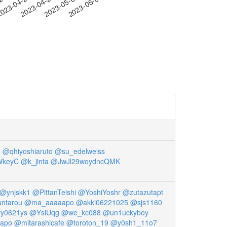
-23
023-04-26
2023-04-29
2023-05-02
2023-05-05
2
@qhiyoshiaruto
@su_edelweiss
WkeyC
@k_jinta
@JwJl29woydncQMK
@ynjskk1
@PittanTeishi
@YoshiYoshr
@zutazutapt
ntarou
@ma_aaaaapo
@akki06221025
@sjs1160
y0621ys
@YslUqg
@we_kc088
@un1uckyboy
apo
@mitarashicafe
@toroton_19
@y0sh1_11o7