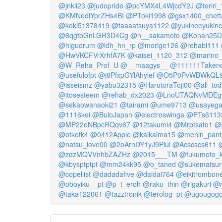
@jnkii23
@judopride
@pcYMX4L4WjcdY2J
@teriri
@KMNediYprZHs4BI
@PToki1998
@gsx1400_chet
@koki51378419
@taaaatsuya1122
@yukineeyukin
@6qgtbGnLGR3D4Cg
@h__sakamoto
@Konan25D
@higudrum
@ldh_hn_rp
@morige126
@rehabi111
@HwVKCFVrXrhfA7K
@kaisei_1120_312
@marino_
@W_Reha_Prof_U
@__maagys__
@111111Taken
@usefulofpt
@j8PfxpGYlAhylef
@O5P0PvWBWkQL9
@isseismz
@yabu32315
@HarutoraToji00
@all_tod
@itosesteem
@rehab_dx2023
@LnoUTAQNvMDEg
@sekaowanaoki21
@tairami
@ume9713
@usayeg
@1116kei
@BuloJapan
@electroswinga
@PTs6113
@MP22eNBpcRQqv67
@12takumi4
@Mrptsato1
@
@otkotk4
@0412Apple
@kaikaima15
@menin_pant
@natsu_love00
@2oArnDY1yJ9Plul
@Acscscs611
@zdzMQVVnhbZAZHz
@2015___TM
@fukumoto_k
@kbysptptpt
@mm24kk95
@o_taned
@sukematsur
@copellist
@dadadafive
@daidai764
@eikitrombon
@oboyiku__pt
@p_t_eroh
@raku_thin
@rigakuri
@r
@taka122061
@tazztronik
@terolog_pt
@ugougogo