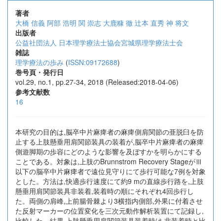
著者
大橋 信義
阿部 浩明
関 崇志
大鹿糠 徹
辻本 直秀
神 将文
出版者
公益社団法人 日本理学療法士協会宮城県理学療法士会
雑誌
理学療法の歩み
(
ISSN:09172688
)
巻号頁・発行日
vol.29, no.1, pp.27-34, 2018 (Released:2018-04-06)
参考文献数
16
本研究の目的は,脳卒中片麻痺者の麻痺側肩関節の亜脱臼を防
止する上肢懸垂用肩関節装具の装着が,脳卒中片麻痺者の麻痺
側遊脚期の歩容にどのような影響を及ぼすかを明らかにする
ことである。対象は,上肢のBrunnstrom Recovery StageがⅢ
以下の脳卒中片麻痺者で遠位見守りにて歩行可能な7例を対象
とした。方法は,快適歩行速度にて約9 mの直線歩行路を,上肢
懸垂用肩関節装具非装着,装着時の順にそれぞれ4回歩行し
た。両側の肩峰,上前腸骨棘より3横指内側部,外果に付着させ
た反射マーカーの位置変化を三次元動作解析装置にて記録し,
比較した。結果,上肢懸垂用肩関節装具装着時は,非装着時と比