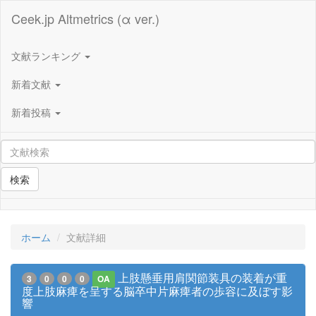
Ceek.jp Altmetrics (α ver.)
文献ランキング
新着文献
新着投稿
検索
ホーム
文献詳細
上肢懸垂用肩関節装具の装着が重
3
0
0
0
OA
度上肢麻痺を呈する脳卒中片麻痺者の歩容に及ぼす影
響