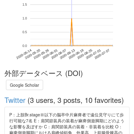
1.5
1.0
0.5
0.0
2020-07-01
2020-05-14
2020-06-01
2020-06-19
2020-07-07
2020-05-20
2020-06-07
2020-06-25
2020-05-26
2020-06-13
外部データベース (DOI)
Google Scholar
Twitter
(3 users, 3 posts, 10 favorites)
P：上肢Br.stageⅢ以下の脳卒中片麻痺者で遠位見守りにて歩
行可能な7名 E：肩関節装具の装着が麻痺側遊脚期にどのよう
な影響を及ぼすか C：肩関節装具の装着・非装着を比較 O：
麻痺側遊脚期における肩峰傾斜角、外果高、上前腸骨棘高の