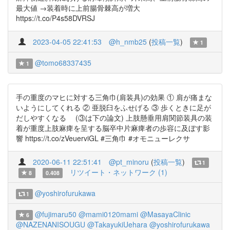
最大値 →装着時に上前腸骨棘高が増大
https://t.co/P4s58DVRSJ
2023-04-05 22:41:53
@h_nmb25
(
投稿一覧
)
1
@tomo68337435
1
手の重度のマヒに対する三角巾(肩装具)の効果 ① 肩が痛まな
いようにしてくれる ② 亜脱臼をふせげる ③ 歩くときに足が
だしやすくなる (③は下の論文) 上肢懸垂用肩関節装具の装
着が重度上肢麻痺を呈する脳卒中片麻痺者の歩容に及ぼす影
響 https://t.co/zVeuerviGL #三角巾 #オモニューレクサ
2020-06-11 22:51:41
@pt_minoru
(
投稿一覧
)
1
リツイート・ネットワーク (1)
8
0.408
@yoshirofurukawa
1
@fujimaru50
@mami0120mami
@MasayaClinic
6
@NAZENANISOUGU
@TakayukiUehara
@yoshirofurukawa