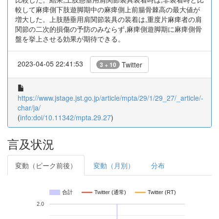
較して麻痺側下肢遊脚期中の麻痺側上前腸骨棘高の最大値が
増大した。上肢懸垂用肩関節装具の装着は,重度片麻痺者の肩
関節の二次的損傷の予防のみならず,麻痺側遊脚期に麻痺側骨
盤を挙上させる効果が期待できる。
2023-04-05 22:41:53
Twitter
3 + 10
https://www.jstage.jst.go.jp/article/mpta/29/1/29_27/_article/-
char/ja/
(
info:doi/10.11342/mpta.29.27
)
言及状況
変動（ピーク前後）
変動（月別）
分布
合計
Twitter (通常)
Twitter (RT)
2.0