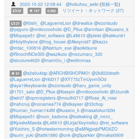
2023-10-22 12:08:44
@hokuhou_seiki
(
投稿一覧
)
リツイート・ネットワーク (27)
29
107
0.282
@t0shi_
@LaguerreLion
@drwalice
@ezorisudo
27
@yajyuro
@nniiicccooholic
@D_Plius
@srmfsan
@kusano_k
@Mopepe51
@rei_software
@L48610
@pleist
@kakkun61
@Holyithylene
@frog_house
@Akeyroid7
@kazzx
@mtac_100816
@Natrium_exe
@aoikitsune
@RinochiNOeSIS
@wazikuto
@nezumaru_320
@sinuture4620
@mam0ru_i
@eettmmaa
@s2s0u4lqp
@ARCHBISHOPAKI1
@2kill22death
91
@LaguerreLion
@rild317
@XY775zTmUyvmSOd
@aya19keyboards
@ezorisudo
@haru_game_unity
@1701_sato
@D_Plius
@ibasym
@nniiicccooholic
@Uzundk
@wint7
@opmregisters
@mouth0717
@Rose_Ai_rose
@nahcnuj
@nonamea774
@stkayser
@33chop
@human_human144M
@kusano_k
@masatokun32kt
@Mopepe51
@num_kadoma
@todesking
@_nmrz_
@KyoskeMaeda
@L48610
@LicjarXeymelloz
@rei_software
@Yuichiro_S
@hotwatermorning
@aMNgjxqbPMGtIZO
@sumi_yuki
@tatt61880
@onk
@qSparkler
@hnakai0909