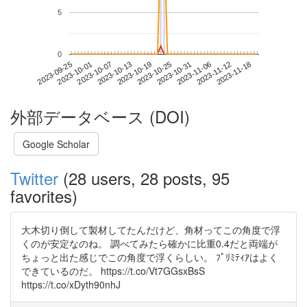
5
0
2023-11-12
2023-09-25
2023-10-13
2023-10-31
2023-11-18
2023-10-01
2023-10-19
2023-11-06
2023-10-07
2023-10-25
外部データベース (DOI)
Google Scholar
Twitter
(28 users, 28 posts, 95
favorites)
大木切り倒して製材してたんだけど、角材ってこの角度で浮
くのが安定なのね。 調べてみたら確かに比重0.4だと両端が
ちょっと出た感じでこの角度で浮くらしい。 ﾌﾟﾘﾐﾃｨｱはよく
できているのだ。 https://t.co/Vt7GGsxBsS
https://t.co/xDyth90nhJ