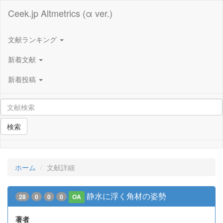
Ceek.jp Altmetrics (α ver.)
文献ランキング
新着文献
新着投稿
検索
ホーム
文献詳細
静水に浮く角材の姿勢
28
0
0
0
OA
著者