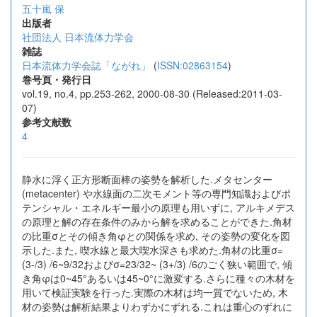
五十嵐 保
出版者
社団法人 日本流体力学会
雑誌
日本流体力学会誌「ながれ」
(
ISSN:02863154
)
巻号頁・発行日
vol.19, no.4, pp.253-262, 2000-08-30 (Released:2011-03-
07)
参考文献数
4
静水に浮く正方形断面棒の姿勢を解析した.メタセンター
(metacenter) や水線面の二次モメント等の専門知識およびポ
テンシャル・エネルギー最小の原理も用いずに, アルキメデス
の原理と解の存在条件のみから解を求めることができた.角材
の比重σとその傾き角φとの関係を求め, その姿勢の変化を図
示した.また, 喫水線と最大喫水深さも求めた.角材の比重σ=
(3-/3) /6~9/32およびσ=23/32~ (3+/3) /6のごく狭い範囲で, 傾
き角φは0~45°あるいは45~0°に激変する.さらに種々の木材を
用いて検証実験を行った.実際の木材は均一質でないため, 木
材の姿勢は解析結果よりわずかにずれる.これは重心のずれに