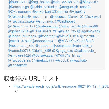
@found0719
@frog_house
@kobi_32768_vrc
@Akeyroid7
@Kotatsusign
@noble_solitudee
@megumish_unsafe
@Okumanecco
@enkunkun
@Desruler
@kyonCry
@Teknecika
@_myo___n_
@necocen
@am4_02
@cokywolf
@TakishitaOsuke
@shoninvrc
@Windhope6
@10saori_nu_bot
@cafeorezzzz
@clow_akihito
@fusou66
@gerald5764
@HAYACHAN_VR
@huan_tay
@jagaimo2142
@Jessie_Murasaki
@kodomari
@MakoTr_315
@mam0ru_i
@michi_07800
@mononoke411
@MV7eYqxXm3hS20A
@nezumaru_320
@ooeeeru
@ootamato
@rain1208_v
@ramuda0716
@ribito_SSB
@Ryoga_exe
@sakastudio_
@sinuture4620
@SoraAkagami0709
@s_hiiragi
@TwoSquirrels
@umekatu777
@vo0olb
@wazikuto
@zonsan531
収集済み URL リスト
https://www.jstage.jst.go.jp/article/nagare1982/19/4/19_4_253
(28)