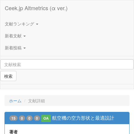
Ceek.jp Altmetrics (α ver.)
文献ランキング
新着文献
新着投稿
検索
ホーム
文献詳細
航空機の空力形状と最適設計
15
0
0
0
OA
著者