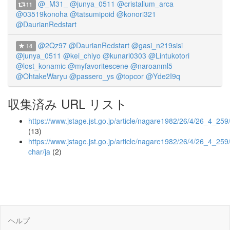
@_M31_
@junya_0511
@cristallum_arca
11
@03519konoha
@tatsumipoid
@konori321
@DaurianRedstart
@2Qz97
@DaurianRedstart
@gasi_n219sisi
14
@junya_0511
@kei_chiyo
@kunari0303
@Lintukotori
@lost_konamic
@myfavoritescene
@naroanml5
@OhtakeWaryu
@passero_ys
@topcor
@Yde2I9q
収集済み URL リスト
https://www.jstage.jst.go.jp/article/nagare1982/26/4/26_4_259
(13)
https://www.jstage.jst.go.jp/article/nagare1982/26/4/26_4_259/
char/ja
(2)
ヘルプ