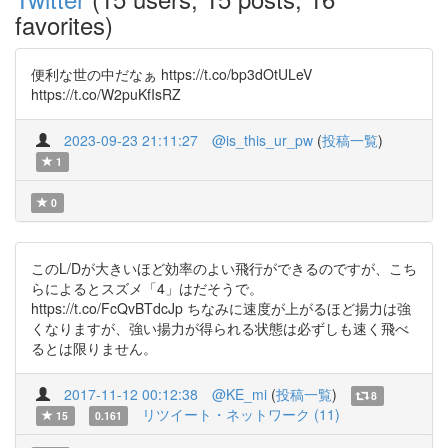
favorites)
便利な世の中だなぁ https://t.co/bp3dOtULeV
https://t.co/W2puKfIsRZ
2023-09-23 21:11:27
@is_this_ur_pw
(
投稿一覧
)
1
0
このL/Dが大きいほど効率のよい飛行ができるのですが、こち
らによるとスズメ「4」はだそうで。
https://t.co/FcQvBTdcJp ちなみに速度が上がるほど揚力は強
くなりますが、強い揚力が得られる状態は必ずしも速く飛べ
るとは限りません。
2017-11-12 00:12:38
@KE_mi
(
投稿一覧
)
8
リツイート・ネットワーク (11)
15
0.161