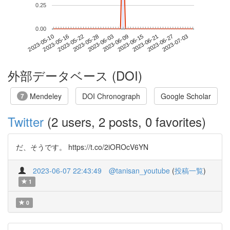
0.25
0.00
2023-06-27
2023-05-10
2023-05-28
2023-06-15
2023-07-03
2023-05-16
2023-06-03
2023-06-21
2023-05-22
2023-06-09
外部データベース (DOI)
Mendeley
DOI Chronograph
Google Scholar
7
Twitter
(2 users, 2 posts, 0 favorites)
だ、そうです。 https://t.co/2iOROcV6YN
2023-06-07 22:43:49
@tanisan_youtube
(
投稿一覧
)
1
0