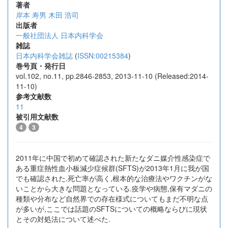
著者
岸本 寿男
木田 浩司
出版者
一般社団法人 日本内科学会
雑誌
日本内科学会雑誌
(
ISSN:00215384
)
巻号頁・発行日
vol.102, no.11, pp.2846-2853, 2013-11-10 (Released:2014-
11-10)
参考文献数
11
被引用文献数
4
3
2011年に中国で初めて確認された新たなダニ媒介性感染症で
ある重症熱性血小板減少症候群(SFTS)が2013年1月に我が国
でも確認された.死亡率が高く,根本的な治療法やワクチンがな
いことから大きな問題となっている.疫学や病態,保有マダニの
種類や分布など自然界での存在様式についてもまだ不明な点
が多いが,ここでは話題のSFTSについての概略ならびに現状
とその対処法について述べた.