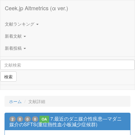
Ceek.jp Altmetrics (α ver.)
文献ランキング
新着文献
新着投稿
検索
ホーム
文献詳細
7.最近のダニ媒介性疾患―マダニ
2
0
0
0
OA
媒介のSFTS(重症熱性血小板減少症候群)