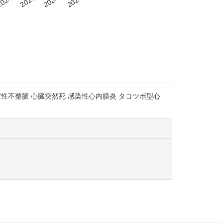
性不整脈 心臓突然死 感染性心内膜炎 タコツボ型心