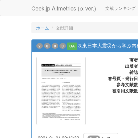
Ceek.jp Altmetrics (α ver.)
文献ランキング
ホーム
文献詳細
3.東日本大震災から学ぶ内
2
0
0
0
OA
著者
出版者
雑誌
巻号頁・発行日
参考文献数
被引用文献数
2024-01-04 22:46:39