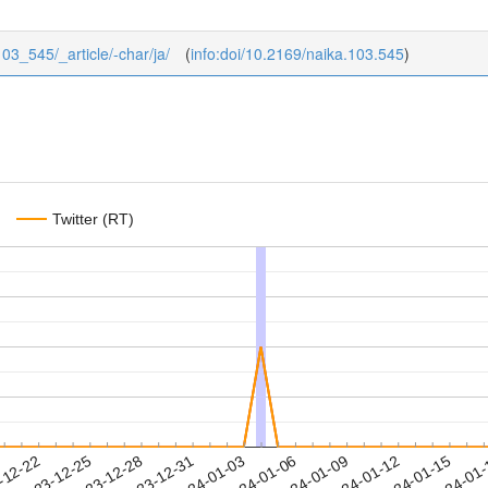
103_545/_article/-char/ja/
(
info:doi/10.2169/naika.103.545
)
Twitter (RT)
2024-01-12
2024-01-15
2024-01
-12-22
2
2023-12-25
2023-12-28
2023-12-31
2024-01-03
2024-01-06
2024-01-09