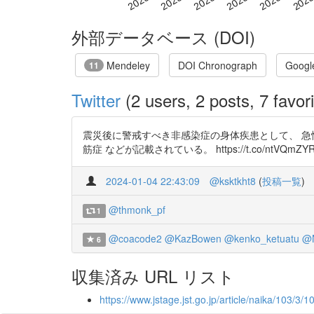
外部データベース (DOI)
Mendeley
DOI Chronograph
Googl
11
Twitter
(2 users, 2 posts, 7 favori
震災後に警戒すべき非感染症の身体疾患として、 急性
筋症 などが記載されている。 https://t.co/ntVQmZYR
2024-01-04 22:43:09
@ksktkht8
(
投稿一覧
)
@thmonk_pf
1
@coacode2
@KazBowen
@kenko_ketuatu
@N
6
収集済み URL リスト
https://www.jstage.jst.go.jp/article/naika/103/3/