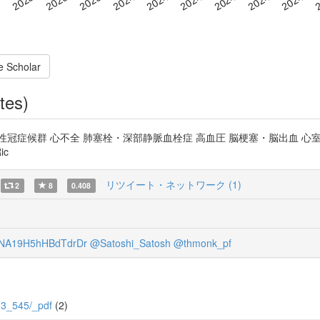
e Scholar
tes)
冠症候群 心不全 肺塞栓・深部静脈血栓症 高血圧 脳梗塞・脳出血 心室
ic
リツイート・ネットワーク (1)
2
8
0.408
A19H5hHBdTdrDr
@Satoshi_Satosh
@thmonk_pf
103_545/_pdf
(2)