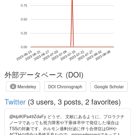
0.75
0.50
0.25
0.00
2023-08-02
2023-06-15
2023-07-03
2023-07-21
2023-08-08
2023-06-21
2023-07-09
2023-07-27
2023-06-27
2023-07-15
外部データベース (DOI)
Mendeley
DOI Chronograph
Google Scholar
0
Twitter
(3 users, 3 posts, 2 favorites)
@klplKIPa49ZdaFy どうぞ。 文献にあるように、プロラクチ
ノーマであっても視力障害や下垂体卒中で発症した場合は
TSSの対象です。ホルモン過剰分泌に伴う合併症はGHや
ACTHの場合は予後不良なので、microadenomaであっても