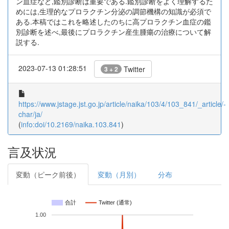
ン血症など,鑑別診断は重要である.鑑別診断をよく理解するた
めには,生理的なプロラクチン分泌の調節機構の知識が必須で
ある.本稿ではこれを略述したのちに高プロラクチン血症の鑑
別診断を述べ,最後にプロラクチン産生腫瘍の治療について解
説する.
2023-07-13 01:28:51
Twitter
3 + 2
https://www.jstage.jst.go.jp/article/naika/103/4/103_841/_article/-
char/ja/
(
info:doi/10.2169/naika.103.841
)
言及状況
変動（ピーク前後）
変動（月別）
分布
合計
Twitter (通常)
1.00