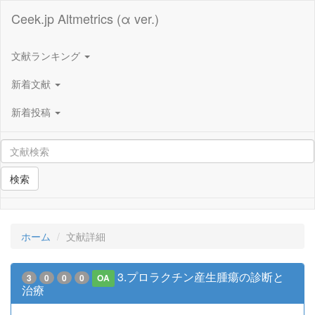
Ceek.jp Altmetrics (α ver.)
文献ランキング
新着文献
新着投稿
検索
ホーム
文献詳細
3.プロラクチン産生腫瘍の診断と
3
0
0
0
OA
治療