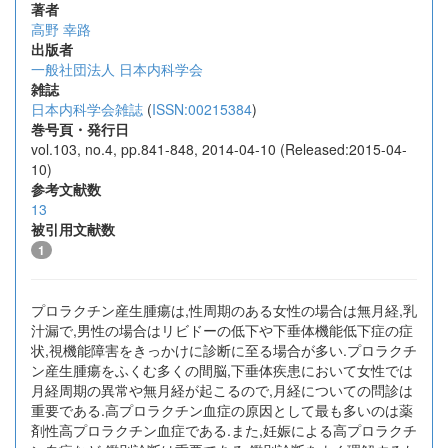
著者
高野 幸路
出版者
一般社団法人 日本内科学会
雑誌
日本内科学会雑誌
(
ISSN:00215384
)
巻号頁・発行日
vol.103, no.4, pp.841-848, 2014-04-10 (Released:2015-04-
10)
参考文献数
13
被引用文献数
1
プロラクチン産生腫瘍は,性周期のある女性の場合は無月経,乳
汁漏で,男性の場合はリビドーの低下や下垂体機能低下症の症
状,視機能障害をきっかけに診断に至る場合が多い.プロラクチ
ン産生腫瘍をふくむ多くの間脳,下垂体疾患において女性では
月経周期の異常や無月経が起こるので,月経についての問診は
重要である.高プロラクチン血症の原因として最も多いのは薬
剤性高プロラクチン血症である.また,妊娠による高プロラクチ