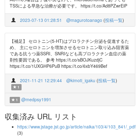
TSSによる早急な治療が必要です。 https://t.co/Ad8PZwrEiP
2023-07-13 01:28:51
@magurotoanago
(
投稿一覧
)
【補足】 セロトニン(5-HT)はプロラクチン分泌を促進するた
め、 主にセロトニンを増加させるセロトニン取り込み阻害薬
である抗うつ薬SSRI、SNRIなども高プロラクチン血症の薬
剤性要因である。 参考 https://t.co/sBOJKuzdjC
https://t.co/1UXGHP6PuB https://t.co/6xbY469Bef
2021-11-21 12:29:44
@kimoti_igaku
(
投稿一覧
)
1
@medpsy1991
1
収集済み URL リスト
https://www.jstage.jst.go.jp/article/naika/103/4/103_841/_pdf
(3)