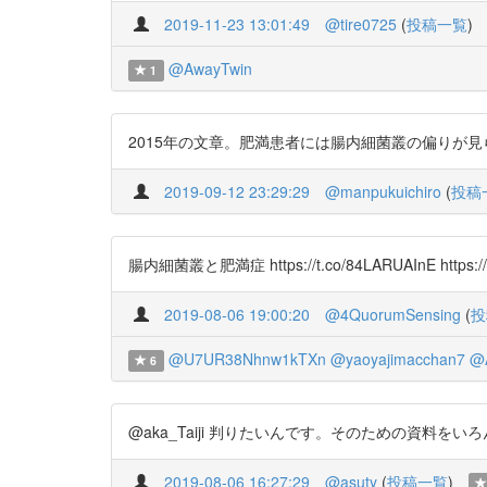
2019-11-23 13:01:49
@tire0725
(
投稿一覧
)
@AwayTwin
1
2015年の文章。肥満患者には腸内細菌叢の偏りが見られる。 腸
2019-09-12 23:29:29
@manpukuichiro
(
投稿
腸内細菌叢と肥満症 https://t.co/84LARUAInE https://
2019-08-06 19:00:20
@4QuorumSensing
(
投
@U7UR38Nhnw1kTXn
@yaoyajimacchan7
@A
6
@aka_Taiji 判りたいんです。そのための資料をいろ
2019-08-06 16:27:29
@asuty
(
投稿一覧
)