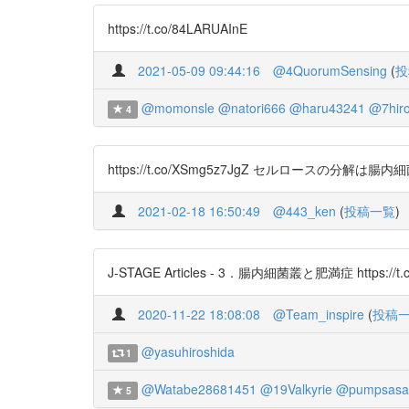
https://t.co/84LARUAInE
2021-05-09 09:44:16
@4QuorumSensing
(
投
@momonsle
@natori666
@haru43241
@7hir
4
https://t.co/XSmg5z7JgZ セルロースの分解は腸
2021-02-18 16:50:49
@443_ken
(
投稿一覧
)
J-STAGE Articles - 3．腸内細菌叢と肥満症 https://t.
2020-11-22 18:08:08
@Team_inspire
(
投稿
@yasuhiroshida
1
@Watabe28681451
@19Valkyrie
@pumpsasa
5