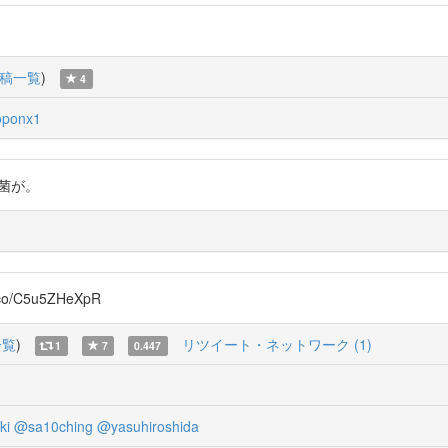
稿一覧
)
4
oponx1
内細菌が。
co/C5u5ZHeXpR
一覧
)
リツイート・ネットワーク (1)
1
7
0.447
ki
@sa10ching
@yasuhiroshida