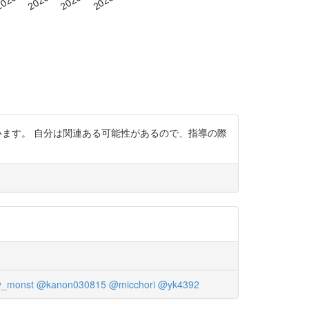
います。 自分は関連ある可能性があるので、指導の際
y_monst
@kanon030815
@micchori
@yk4392