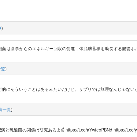
覧
)
7djnWu 「腸内細菌は食事からのエネルギー回収の促進，体脂肪蓄積を助長す
一覧
)
応学術的にそういうことはあるみたいだけど、サプリでは無理なんじゃない
稿一覧
)
は研究あるよ☝️ https://t.co/aYwfeoPBNd https://t.co/yt