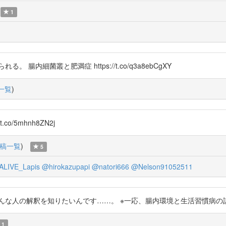
1
内細菌叢と肥満症 https://t.co/q3a8ebCgXY
一覧
)
t.co/5mhnh8ZN2j
稿一覧
)
5
LIVE_Lapis
@hirokazupapi
@natori666
@Nelson91052511
んな人の解釈を知りたいんです……。 ※一応、腸内環境と生活習慣病の話の資料を張っ
1