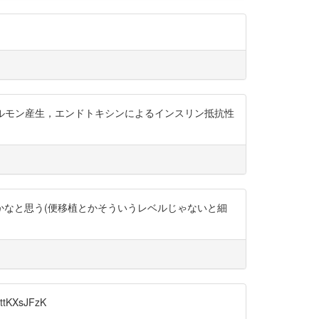
る腸管ホルモン産生，エンドトキシンによるインスリン抵抗性
かなと思う(便移植とかそういうレベルじゃないと細
tKXsJFzK