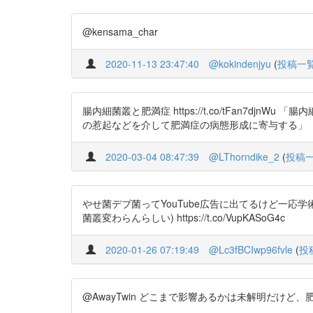
@kensama_char
2020-11-13 23:47:40
@kokindenjyu
(
投稿一
腸内細菌叢と肥満症 https://t.co/tFan
の惹起などを介して肥満症の病態形成に寄与する」
2020-03-04 08:47:39
@LThorndike_2
(
投稿
やせ菌デブ菌ってYouTube広告に出てるけど一
菌叢変わらんらしい) https://t.co/VupKASoG4c
2020-01-26 07:19:49
@Lc3fBCIwp96fvle
(
投
@AwayTwin どこまで影響あるかは未解明だけど、肥満と乳酸菌の関係