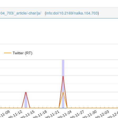
104_703/_article/-char/ja/
(
info:doi/10.2169/naika.104.703
)
Twitter (RT)
2020-11-30
2020-12-03
2020-12
-11-09
2
2020-11-12
2020-11-15
2020-11-18
2020-11-21
2020-11-24
2020-11-27