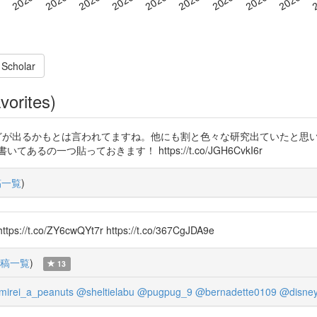
 Scholar
vorites)
性などが出るかもとは言われてますね。他にも割と色々な研究出ていたと思
一つ貼っておきます！ https://t.co/JGH6CvkI6r
稿一覧
)
ZY6cwQYt7r https://t.co/367CgJDA9e
稿一覧
)
13
irei_a_peanuts
@sheltielabu
@pugpug_9
@bernadette0109
@disne