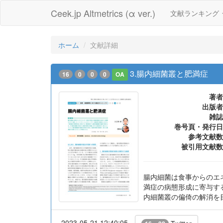
Ceek.jp Altmetrics (α ver.)
文献ランキング
ホーム
文献詳細
3.腸内細菌叢と肥満症
16
0
0
0
OA
著者
出版者
雑誌
巻号頁・発行日
参考文献数
被引用文献数
腸内細菌は食事からのエ
満症の病態形成に寄与す
内細菌叢の偏倚の解消を
2023-05-21 12:40:05