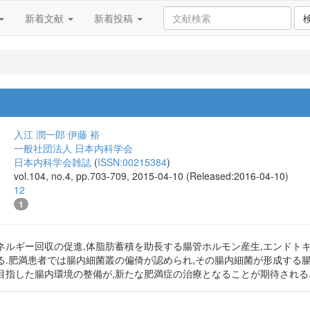
新着文献
新着投稿
入江 潤一郎
伊藤 裕
一般社団法人 日本内科学会
日本内科学会雑誌
(
ISSN:00215384
)
vol.104, no.4, pp.703-709, 2015-04-10 (Released:2016-04-10)
12
1
ネルギー回収の促進,体脂肪蓄積を助長する腸管ホルモン産生,エンドト
る.肥満患者では腸内細菌叢の偏倚が認められ,その腸内細菌が形成する
目指した腸内環境の整備が,新たな肥満症の治療となることが期待される