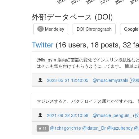
外部データベース (DOI)
Mendeley
DOI Chronograph
Google
9
Twitter
(16 users, 18 posts, 32 fa
@fis_gym 腸内細菌叢の変化でインスリン抵抗
はそこも気を付けてもらうようにしてます。 簡単に書いてあるの
2023-05-21 12:40:05
@musclemiyazaki
(
投
マジレスすると、バクテロイデス属とかですかね。 https://t.co/
2021-09-22 22:10:58
@muscle_penguin_
(
投
@1ch1go1ch1e
@idaten_Dr
@kazuhendy
@m
11