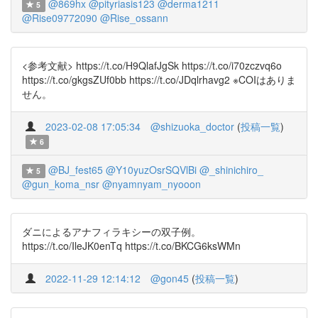
@869hx
@pityriasis123
@derma1211
5
@Rise09772090
@Rise_ossann
<参考文献> https://t.co/H9QlafJgSk https://t.co/i70zczvq6o
https://t.co/gkgsZUf0bb https://t.co/JDqlrhavg2 ※COIはありま
せん。
2023-02-08 17:05:34
@shizuoka_doctor
(
投稿一覧
)
6
@BJ_fest65
@Y10yuzOsrSQVlBi
@_shinichiro_
5
@gun_koma_nsr
@nyamnyam_nyooon
ダニによるアナフィラキシーの双子例。
https://t.co/IleJK0enTq https://t.co/BKCG6ksWMn
2022-11-29 12:14:12
@gon45
(
投稿一覧
)