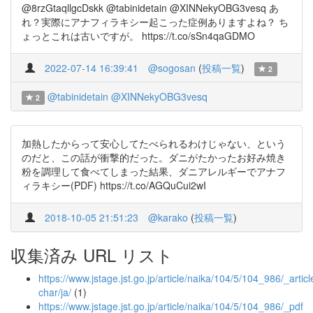
@8rzGtaqllgcDskk @tabinidetain @XINNekyOBG3vesq あ
れ？実際にアナフィラキシー起こった症例ありますよね？ ち
ょっとこれは古いですが。 https://t.co/sSn4qaGDMO
2022-07-14 16:39:41
@sogosan
(
投稿一覧
)
2
@tabinidetain
@XINNekyOBG3vesq
2
加熱したからって安心してたべられるわけじゃない、という
のだと、この話が衝撃的だった。ダニがたかったお好み焼き
粉を調理して食べてしまった結果、ダニアレルギーでアナフ
ィラキシー(PDF) https://t.co/AGQuCui2wI
2018-10-05 21:51:23
@karako
(
投稿一覧
)
収集済み URL リスト
https://www.jstage.jst.go.jp/article/naika/104/5/104_986/_articl
char/ja/
(1)
https://www.jstage.jst.go.jp/article/naika/104/5/104_986/_pdf