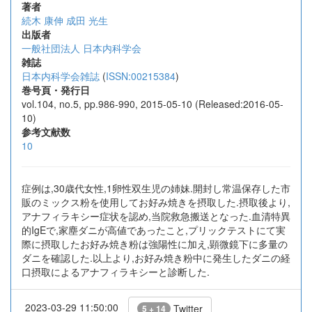
著者
続木 康伸
成田 光生
出版者
一般社団法人 日本内科学会
雑誌
日本内科学会雑誌
(
ISSN:00215384
)
巻号頁・発行日
vol.104, no.5, pp.986-990, 2015-05-10 (Released:2016-05-
10)
参考文献数
10
症例は,30歳代女性,1卵性双生児の姉妹.開封し常温保存した市
販のミックス粉を使用してお好み焼きを摂取した.摂取後より,
アナフィラキシー症状を認め,当院救急搬送となった.血清特異
的IgEで,家塵ダニが高値であったこと,プリックテストにて実
際に摂取したお好み焼き粉は強陽性に加え,顕微鏡下に多量の
ダニを確認した.以上より,お好み焼き粉中に発生したダニの経
口摂取によるアナフィラキシーと診断した.
2023-03-29 11:50:00
Twitter
5 + 14