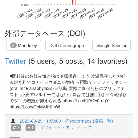
0.00
2023-04-18
2023-03-01
2023-03-19
2023-04-06
2023-04-24
2023-03-07
2023-03-25
2023-04-12
2023-03-13
2023-03-31
外部データベース (DOI)
Mendeley
DOI Chronograph
Google Scholar
0
Twitter
(5 users, 5 posts, 14 favorites)
■開封後のお好み焼き粉は冷蔵保存しよう 常温保存したお好
み焼き粉でコナヒョウダニが増殖 →摂取でアナフィラキシー
(oral mite anaphylaxis) ✅診断:実際に食べた粉のプリックテ
スト (小麦アレルギーではない：新品では無症状) ✅冷蔵保存
でダニの増殖が抑えられる https://t.co/tQYCE0rogY
https://t.co/yOpMvJF0mW
2023-03-29 11:50:00
@sodermaos
(
投稿一覧
)
リツイート・ネットワーク
1
9