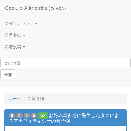
Ceek.jp Altmetrics (α ver.)
文献ランキング
新着文献
新着投稿
検索
ホーム
文献詳細
お好み焼き粉に発生したダニによ
5
0
0
0
OA
るアナフィラキシーの双子例