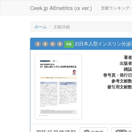
Ceek.jp Altmetrics (α ver.)
文献ランキング
ホーム
文献詳細
2)日本人型インスリン分
3
0
0
0
OA
著者
出版者
雑誌
巻号頁・発行日
参考文献数
被引用文献数
2023-10-23 06:25:52