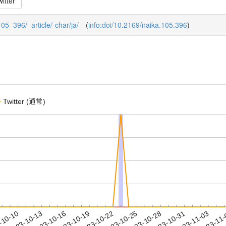
itter
105_396/_article/-char/ja/
(
info:doi/10.2169/naika.105.396
)
Twitter (通常)
2023-10-31
2023-11-03
2023-11
-10-10
2
2023-10-13
2023-10-16
2023-10-19
2023-10-22
2023-10-25
2023-10-28