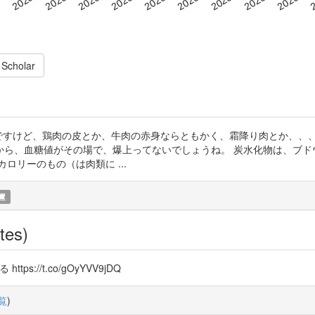
 Scholar
ですけど、鶏肉の皮とか、牛肉の赤身ならともかく、霜降り肉とか、、
から、血糖値がその場で、爆上ってないでしょうね。 炭水化物は、ブド
ロリーのもの（は肉類に ...
tes)
s://t.co/gOyYVV9jDQ
覧
)