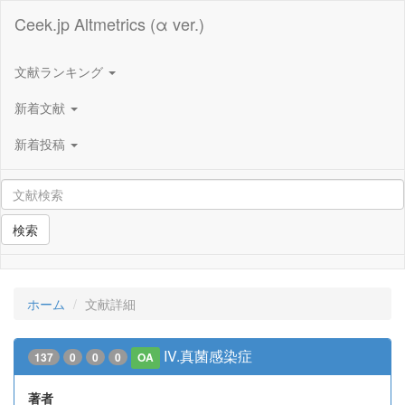
Ceek.jp Altmetrics (α ver.)
文献ランキング
新着文献
新着投稿
検索
ホーム
文献詳細
IV.真菌感染症
137
0
0
0
OA
著者