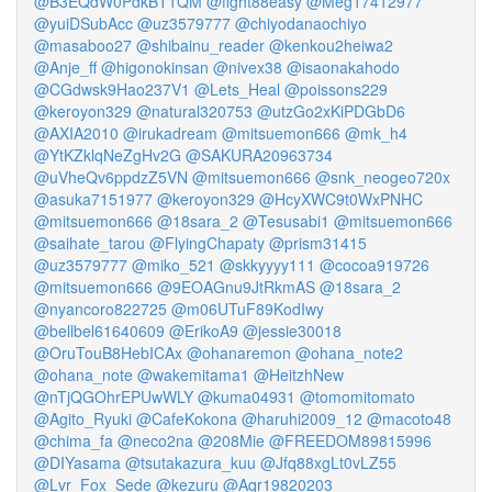
@B3EQdW0PdkBT1QM
@fight88easy
@Meg17412977
@yuiDSubAcc
@uz3579777
@chiyodanaochiyo
@masaboo27
@shibainu_reader
@kenkou2heiwa2
@Anje_ff
@higonokinsan
@nivex38
@isaonakahodo
@CGdwsk9Hao237V1
@Lets_Heal
@poissons229
@keroyon329
@natural320753
@utzGo2xKiPDGbD6
@AXIA2010
@irukadream
@mitsuemon666
@mk_h4
@YtKZklqNeZgHv2G
@SAKURA20963734
@uVheQv6ppdzZ5VN
@mitsuemon666
@snk_neogeo720x
@asuka7151977
@keroyon329
@HcyXWC9t0WxPNHC
@mitsuemon666
@18sara_2
@Tesusabi1
@mitsuemon666
@saihate_tarou
@FlyingChapaty
@prism31415
@uz3579777
@miko_521
@skkyyyy111
@cocoa919726
@mitsuemon666
@9EOAGnu9JtRkmAS
@18sara_2
@nyancoro822725
@m06UTuF89KodIwy
@bellbel61640609
@ErikoA9
@jessie30018
@OruTouB8HebICAx
@ohanaremon
@ohana_note2
@ohana_note
@wakemitama1
@HeitzhNew
@nTjQGOhrEPUwWLY
@kuma04931
@tomomitomato
@Agito_Ryuki
@CafeKokona
@haruhi2009_12
@macoto48
@chima_fa
@neco2na
@208Mie
@FREEDOM89815996
@DIYasama
@tsutakazura_kuu
@Jfq88xgLt0vLZ55
@Lvr_Fox_Sede
@kezuru
@Aqr19820203