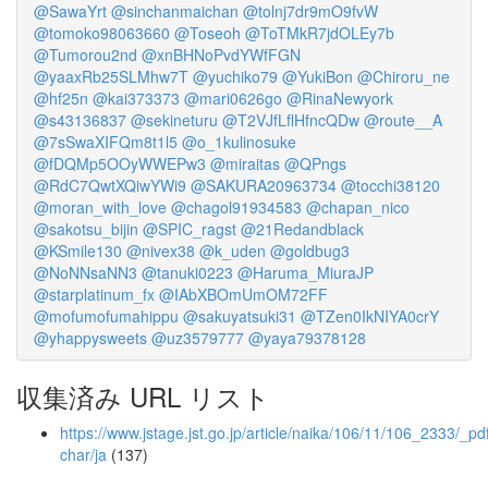
@SawaYrt
@sinchanmaichan
@tolnj7dr9mO9fvW
@tomoko98063660
@Toseoh
@ToTMkR7jdOLEy7b
@Tumorou2nd
@xnBHNoPvdYWfFGN
@yaaxRb25SLMhw7T
@yuchiko79
@YukiBon
@Chiroru_ne
@hf25n
@kai373373
@mari0626go
@RinaNewyork
@s43136837
@sekineturu
@T2VJfLflHfncQDw
@route__A
@7sSwaXIFQm8t1l5
@o_1kulinosuke
@fDQMp5OOyWWEPw3
@miraitas
@QPngs
@RdC7QwtXQiwYWi9
@SAKURA20963734
@tocchi38120
@moran_with_love
@chagol91934583
@chapan_nico
@sakotsu_bijin
@SPIC_ragst
@21Redandblack
@KSmile130
@nivex38
@k_uden
@goldbug3
@NoNNsaNN3
@tanuki0223
@Haruma_MiuraJP
@starplatinum_fx
@IAbXBOmUmOM72FF
@mofumofumahippu
@sakuyatsuki31
@TZen0IkNIYA0crY
@yhappysweets
@uz3579777
@yaya79378128
収集済み URL リスト
https://www.jstage.jst.go.jp/article/naika/106/11/106_2333/_pdf
char/ja
(137)