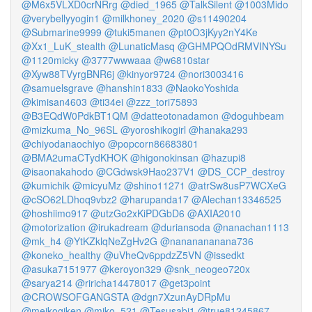
@M6x5VLXD0crNRrg
@died_1965
@TalkSilent
@1003Mido
@verybellyyogin1
@milkhoney_2020
@s11490204
@Submarine9999
@tuki5manen
@pt0O3jKyy2nY4Ke
@Xx1_LuK_stealth
@LunaticMasq
@GHMPQOdRMVINYSu
@1120micky
@3777wwwaaa
@w6810star
@Xyw88TVyrgBNR6j
@kinyor9724
@nori3003416
@samuelsgrave
@hanshin1833
@NaokoYoshida
@kimisan4603
@ti34ei
@zzz_tori75893
@B3EQdW0PdkBT1QM
@datteotonadamon
@doguhbeam
@mizkuma_No_96SL
@yoroshikogirl
@hanaka293
@chiyodanaochiyo
@popcorn86683801
@BMA2umaCTydKHOK
@higonokinsan
@hazupi8
@isaonakahodo
@CGdwsk9Hao237V1
@DS_CCP_destroy
@kumichik
@micyuMz
@shino11271
@atrSw8usP7WCXeG
@cSO62LDhoq9vbz2
@harupanda17
@Alechan13346525
@hoshiimo917
@utzGo2xKiPDGbD6
@AXIA2010
@motorization
@irukadream
@duriansoda
@nanachan1113
@mk_h4
@YtKZklqNeZgHv2G
@nananananana736
@koneko_healthy
@uVheQv6ppdzZ5VN
@issedkt
@asuka7151977
@keroyon329
@snk_neogeo720x
@sarya214
@riricha14478017
@get3point
@CROWSOFGANGSTA
@dgn7XzunAyDRpMu
@meikogiken
@miko_521
@Tesusabi1
@true81245867