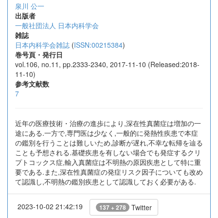
泉川 公一
出版者
一般社団法人 日本内科学会
雑誌
日本内科学会雑誌
(
ISSN:00215384
)
巻号頁・発行日
vol.106, no.11, pp.2333-2340, 2017-11-10 (Released:2018-
11-10)
参考文献数
7
近年の医療技術・治療の進歩により,深在性真菌症は増加の一
途にある.一方で,専門医は少なく,一般的に発熱性疾患で本症
の鑑別を行うことは難しいため,診断が遅れ,不幸な転帰を辿る
ことも予想される.基礎疾患を有しない場合でも発症するクリ
プトコックス症,輸入真菌症は不明熱の原因疾患として特に重
要である.また,深在性真菌症の発症リスク因子についても改め
て認識し,不明熱の鑑別疾患として認識しておく必要がある.
2023-10-02 21:42:19
Twitter
137 + 278