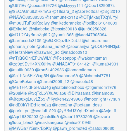
@U57iBv
@cocoa919726
@skkyyyy111
@Coo18290874
@9EOAGnu9JtRkmAS
@18sara_2
@aprikottoar
@lsgl2010
@NAWO88588535
@shamuneko112
@QTjMkaqTXqYuYyI
@m06UTuF89KodIwy
@mikedoraneko
@bellbel61640609
@ErikoA9
@hikobeko
@jessie30018
@jun86250828
@sD1DZ4yBmaZgI9D
@yumin365
@kaori47905094
@barracuda3105
@c54KIOpzfbkDoUJ
@ohanaremon
@ohana_note
@ohana_note2
@sounanjya
@DOLPHIN3jsb
@HeitzhNew
@lazward_ao
@madoo0912
@nTjQGOhrEPUwWLY
@Poisonppp
@wakemitama1
@zg9p9DvH4XNX0Hw
@ANACAT91841421
@kuma04931
@muffin0630
@ron51402936
@tomomitomato
@9a1hNc6FlzWxg5N
@a5nananaAA
@Alchemist7781
@CafeKokona
@haruhi2009_12
@macoto48
@ME1FPJdFSHAdJ4g
@satoimonchoco
@tigermom1976
@208Mie
@3qTcL5YXuA0la56
@DIYasama
@hinamo85
@Jfq88xgLt0vLZ55
@Kyoken42749966
@moonlight777sun
@ndD9kYHDd1qm6zg
@neco2na
@petaaa_desu
@purin_pu
@soafull1220
@yRBxU3YqLdXunha
@Anje_ff
@Aqr19820203
@catslifeA
@kaori19730205
@kezuru
@loup_bleu3
@makisaegusa
@misa010945
@MWGa7YGmkrBpKty
@pawn_promoted
@sato808080