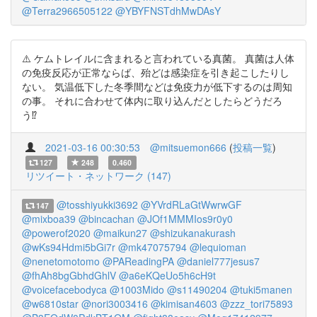
@Terra2966505122
@YBYFNSTdhMwDAsY
⚠️ ケムトレイルに含まれると言われている真菌。 真菌は人体
の免疫反応が正常ならば、殆どは感染症を引き起こしたりし
ない。 気温低下した冬季間などは免疫力が低下するのは周知
の事。 それに合わせて体内に取り込んだとしたらどうだろ
う⁉️
2021-03-16 00:30:53
@mitsuemon666
(
投稿一覧
)
127
248
0.460
リツイート・ネットワーク (147)
@tosshiyukki3692
@YVrdRLaGtWwrwGF
147
@mixboa39
@bincachan
@JOf1MMMIos9r0y0
@powerof2020
@maikun27
@shizukanakurash
@wKs94Hdmi5bGi7r
@mk47075794
@lequioman
@nenetomotomo
@PAReadingPA
@daniel777jesus7
@fhAh8bgGbhdGhlV
@a6eKQeUo5h6cH9t
@voicefacebodyca
@1003Mido
@s11490204
@tuki5manen
@w6810star
@nori3003416
@kimisan4603
@zzz_tori75893