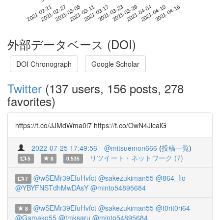
2021-04-10
2021-02-21
2021-03-11
2021-03-29
2021-04-16
2021-02-27
2021-03-17
2021-04-04
2021-03-05
2021-03-23
外部データベース (DOI)
DOI Chronograph
Google Scholar
Twitter
(137 users, 156 posts, 278
favorites)
https://t.co/JJMdWma0l7 https://t.co/OwN4JicaiG
2022-07-25 17:49:56
@mitsuemon666
(
投稿一覧
)
リツイート・ネットワーク (7)
5
8
0.535
@wSEMr39EfuHvfct
@sakezukiman55
@864_fio
7
@YBYFNSTdhMwDAsY
@minto54895684
@wSEMr39EfuHvfct
@sakezukiman55
@t0rit0ri64
8
@Gamako55
@tmksaru
@minto54895684