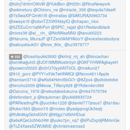
@tolnj7dr9mO9fvW
@YukiBon
@hf25n
@RinaNewyork
@sekineturu
@Chiroru_ne
@miracle_358
@tequila7diseK
@7sSwaXIFQm8t1l5
@miraitas
@SAKURA20963734
@awaya18
@zdxnTZ3VKHdayIQ
@chapan_nico
@5ZEEuCm1iqNhPuh
@SPIC_ragst
@21Redandblack
@nivex38
@ai__rin_
@NoNNsaNN3
@tanuki0223
@Haruma_MiuraJP
@TZen0IkNIYA0crY
@voicefacebodyca
@sakuyatsuki31
@love_80s_
@uz3579777
@tosshiyukki3692
@kirinji_mj_ah
@bincachan
233
@sm9kwjjuhi3
@JOf1MMMIos9r0y0
@GKFYrHWfAgkayeH
@powerof2020
@z0rU70yy6iNT0OL
@maikun27
@910_goro
@PYY1x5VeTwHNWQI
@Nono4611Apple
@tamtam3716
@wKs94Hdmi5bGi7r
@8Zpx4
@piitobetobe
@tencho2009
@Meow_Tiffany928
@YKdenden369
@Daruma_1976
@nekodakedokuma
@mk47075794
@defendant_p
@lequioman
@yuki68935724
@PAReadingPA
@yuchiko1228
@daniel777jesus7
@ta18su
@fuka1563
@picci15
@rnotes
@yadgqncgUk3eqtj
@fhAh8bgGbhdGhlV
@95jgz7xKkhHDxai
@a6eKQeUo5h6cH9t
@yuko7pn_nq7
@6PuDxp9jRMrknGe
@TcZ4Xaes5ZWUM0E
@christmasrose2