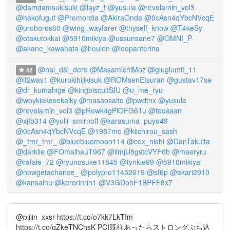
@damdamsukisuki
@layz_t
@yusula
@revolamin_vol3
@hakofuguf
@Premordia
@AkiraOnda
@0cAsn4qYbcNVcqE
@uroboros60
@wing_wayfarer
@thyself_know
@T4keSy
@otakutokkai
@5910mikiya
@ussunsane7
@OMNI_P
@akane_kawahata
@heulen
@loopantenna
@nal_dal_dere
@MasamichiMoz
@gluglumit_11
42
@if2was1
@kurokihijikisuk
@ROMsenEtsuran
@gustav17se
@dr_kumahige
@kingbiscuitSIU
@u_me_ryu
@woykiakesekaiky
@masaosaito
@pwdtnx
@yusula
@revolamin_vol3
@pRewk4gPlOFG6Tu
@tedasan
@xjfb314
@yulii_smirnoff
@karasuma_puyo49
@0cAsn4qYbcNVcqE
@1987mo
@kiichirou_sash
@_tmr_tmr_
@bluebluemoon114
@cox_nishi
@DanTakuita
@darklie
@FOmalhauT967
@iimjU8gstcVYF6b
@maeryru
@rafale_72
@ryunosuke11845
@tynkie99
@5910mikiya
@nowgetachance_
@polypro11452619
@sf6p
@akari2910
@kansaihu
@kerorinrin1
@V3GDohF1BPFF8x7
@piiiin_xxsr https://t.co/o7kk7LkTIm
https://t.co/qZkeTNChsK PCI既往あったらストロングぶち込