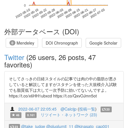
0
2022-06-27
2022-05-10
2022-05-28
2022-06-15
2022-07-03
2022-05-16
2022-06-03
2022-06-21
2022-05-22
2022-06-09
外部データベース (DOI)
Mendeley
DOI Chronograph
Google Scholar
0
Twitter
(26 users, 26 posts, 47
favorites)
そしてさっきの日経スタイルの記事では肉の中の脂肪が悪さ
していると解説してますがスタチンを使った大規模介入試験
でも脂質低下は大して一次予防に効いてないんですよ。
https://t.co/x6HH1ubxcd https://t.co/QxvOJmn5ot
2022-06-07 22:05:45
@Calcijp
(
投稿一覧
)
20
リツイート・ネットワーク (23)
46
0.161
@take_judge
@gluglumit_11
@kinasato_cap001
23