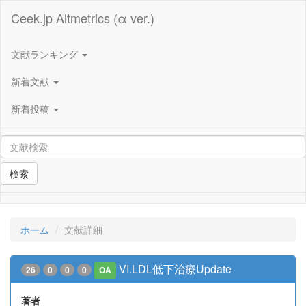
Ceek.jp Altmetrics (α ver.)
文献ランキング
新着文献
新着投稿
検索
ホーム
文献詳細
VI.LDL低下治療Update
26
0
0
0
OA
著者