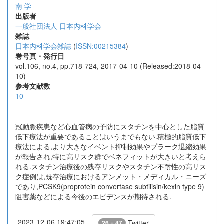
南 学
出版者
一般社団法人 日本内科学会
雑誌
日本内科学会雑誌
(
ISSN:00215384
)
巻号頁・発行日
vol.106, no.4, pp.718-724, 2017-04-10 (Released:2018-04-
10)
参考文献数
10
冠動脈疾患など心血管病の予防にスタチンを中心とした脂質
低下療法が重要であることはいうまでもない.積極的脂質低下
療法による,より大きなイベント抑制効果やプラーク退縮効果
が報告され,特に高リスク群でベネフィットが大きいと考えら
れる.スタチン治療後の残存リスクやスタチン不耐性の高リス
ク症例は,既存治療におけるアンメット・メディカル・ニーズ
であり,PCSK9(proprotein convertase subtilisin/kexin type 9)
阻害薬などによる今後のエビデンスが期待される.
2023-12-06 19:47:05
Twitter
26 + 47