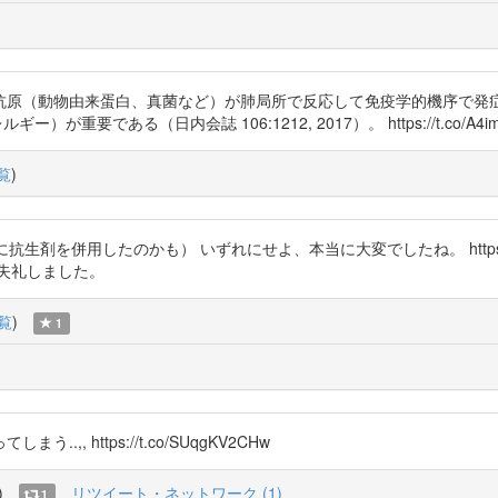
抗原（動物由来蛋白、真菌など）が肺局所で反応して免疫学的機序で発
要である（日内会誌 106:1212, 2017）。 https://t.co/A4imk
覧
)
抗生剤を併用したのかも） いずれにせよ、本当に大変でしたね。 https://t
失礼しました。
覧
)
1
 https://t.co/SUqgKV2CHw
)
リツイート・ネットワーク (1)
1