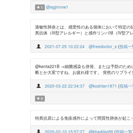
@agjmmw1
1
過敏性肺炎とは、感受性のある個体において特定の
異抗体（III型アレルギー）と感作リンパ球（IV型アレルギー）が重
2021-07-25 10:22:24
@freedoctor_s
(
投稿一
@kenta221B →細菌感染も併発、または予防のために
断とか大変ですね、お疲れ様です。 突然のリプライ
2020-03-22 22:34:37
@koshian1871
(
投稿一
0
特異抗原による免疫感作によって間質性肺炎が起こってしまう..,,
2020-02-10 15:57:27
@khaddar88
(
投稿一覧