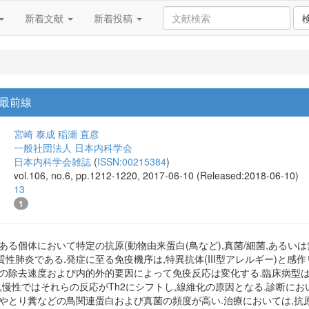
新着文献
新着投稿
最前線
宮崎 泰成
稲瀬 直彦
一般社団法人 日本内科学会
日本内科学会雑誌
(
ISSN:00215384
)
vol.106, no.6, pp.1212-1220, 2017-06-10 (Released:2018-06-10)
13
1
ある個体において特定の抗原(動物由来蛋白(鳥など),真菌/細菌,あるい
性肺炎である.発症に至る免疫機序は,特異抗体(III型アレルギー)と感作
の除去速度および内的外的要因によって免疫反応は変化する.臨床病型は
が,慢性ではそれらの反応がTh2にシフトし,線維化の原因となる.診断に
毛やとり糞などの鳥関連蛋白および真菌の頻度が高い.治療においては,抗