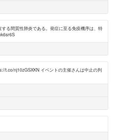
症する間質性肺炎である。発症に至る免疫機序は、特
6sr6S
.co/nj10zGSXKN イベントの主催さんは中止の判