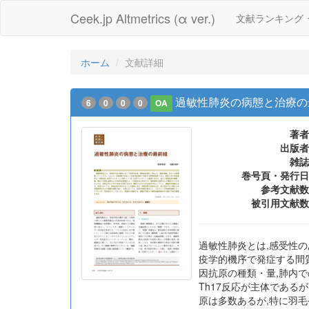
Ceek.jp Altmetrics (α ver.)
文献ランキング
ホーム
文献詳細
過敏性肺炎の病態と治療の
6
0
0
0
OA
著者
出版者
雑誌
巻号頁・発行日
参考文献数
被引用文献数
過敏性肺炎とは,感受性の
疫学的機序で発症する間質
因抗原の種類・量,肺内で
Th17反応が主体である
原は多数あるが,特に羽