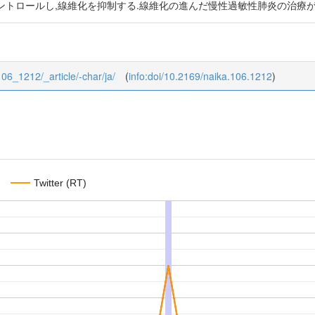
ントロールし,線維化を抑制する.線維化の進んだ慢性過敏性肺炎の治療が
/106_1212/_article/-char/ja/
(
info:doi/10.2169/naika.106.1212
)
Twitter (RT)