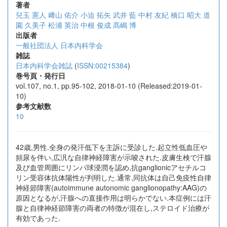
著者
兒玉 憲人
﨑山 佑介
小迫 拓矢
武井 藍
中村 友紀
橋口 昭大
道
園 久美子
松浦 英治
中根 俊成
髙嶋 博
出版者
一般社団法人 日本内科学会
雑誌
日本内科学会雑誌
(
ISSN:00215384
)
巻号頁・発行日
vol.107, no.1, pp.95-102, 2018-01-10 (Released:2019-01-
10)
参考文献数
10
42歳,男性.全身の発汗低下を主訴に受診した.起立性低血圧や
頻尿を伴い,広汎な自律神経障害が示唆された.皮膚生検で汗腺
及び血管周囲にリンパ球浸潤を認め,抗ganglionicアセチルコ
リン受容体抗体陽性が判明した.通常,同抗体は自己免疫性自律
神経節障害(autoimmune autonomic ganglionopathy:AAG)の
原因となるが,汗腺への直接作用は明らかでない.本症例には汗
腺と自律神経節障害の両者の特徴が混在し,ステロイド治療が
有効であった.