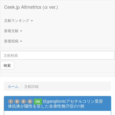
Ceek.jp Altmetrics (α ver.)
文献ランキング
新着文献
新着投稿
検索
ホーム
文献詳細
抗ganglionicアセチルコリン受容
1
0
0
0
OA
体抗体が陽性を呈した全身性無汗症の1例