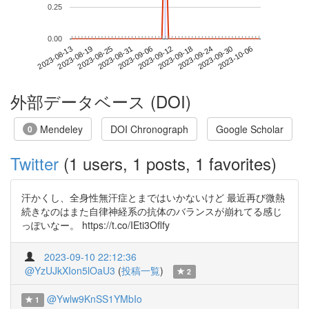
0.25
0.00
2023-09-30
2023-08-13
2023-08-31
2023-09-18
2023-10-06
2023-08-19
2023-09-06
2023-09-24
2023-08-25
2023-09-12
外部データベース (DOI)
Mendeley
DOI Chronograph
Google Scholar
0
Twitter
(1 users, 1 posts, 1 favorites)
汗かくし、全身性無汗症とまではいかないけど 最近再び微熱
続きなのはまた自律神経系の抗体のバランスが崩れてる感じ
っぽいなー。 https://t.co/IEti3Oflfy
2023-09-10 22:12:36
@YzUJkXIon5lOaU3
(
投稿一覧
)
2
@Ywlw9KnSS1YMbIo
1