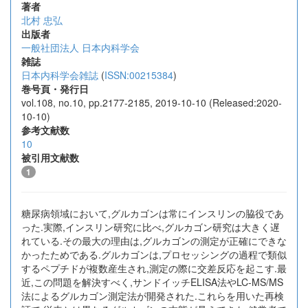
著者
北村 忠弘
出版者
一般社団法人 日本内科学会
雑誌
日本内科学会雑誌
(
ISSN:00215384
)
巻号頁・発行日
vol.108, no.10, pp.2177-2185, 2019-10-10 (Released:2020-
10-10)
参考文献数
10
被引用文献数
1
糖尿病領域において,グルカゴンは常にインスリンの脇役であ
った.実際,インスリン研究に比べ,グルカゴン研究は大きく遅
れている.その最大の理由は,グルカゴンの測定が正確にできな
かったためである.グルカゴンは,プロセッシングの過程で類似
するペプチドが複数産生され,測定の際に交差反応を起こす.最
近,この問題を解決すべく,サンドイッチELISA法やLC-MS/MS
法によるグルカゴン測定法が開発された.これらを用いた再検