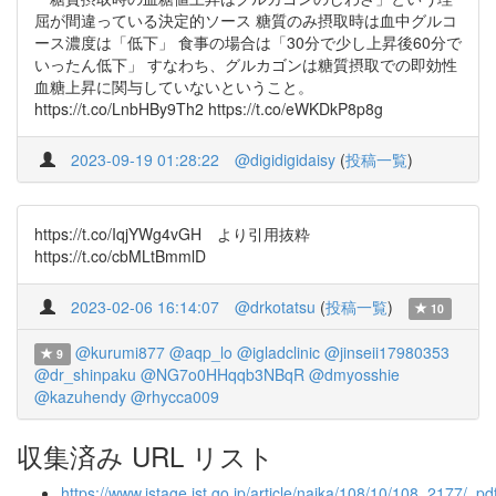
屈が間違っている決定的ソース 糖質のみ摂取時は血中グルコ
ース濃度は「低下」 食事の場合は「30分で少し上昇後60分で
いったん低下」 すなわち、グルカゴンは糖質摂取での即効性
血糖上昇に関与していないということ。
https://t.co/LnbHBy9Th2 https://t.co/eWKDkP8p8g
2023-09-19 01:28:22
@digidigidaisy
(
投稿一覧
)
https://t.co/IqjYWg4vGH より引用抜粋
https://t.co/cbMLtBmmlD
2023-02-06 16:14:07
@drkotatsu
(
投稿一覧
)
10
@kurumi877
@aqp_lo
@igladclinic
@jinseii17980353
9
@dr_shinpaku
@NG7o0HHqqb3NBqR
@dmyosshie
@kazuhendy
@rhycca009
収集済み URL リスト
https://www.jstage.jst.go.jp/article/naika/108/10/108_2177/_pd