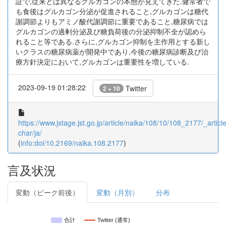
証で,従来とは異なるグルカゴンの本態が見えてきた.健常者で
も食後はグルカゴン分泌が促進されること,グルカゴンは糖代
謝調節よりもアミノ酸代謝調節に重要であること,糖尿病では
グルカゴンの過剰分泌及び糖負荷後の分泌抑制不全が認めら
れること等である.さらに,グルカゴン抑制を主作用とする新し
いクラスの糖尿病薬が開発中であり,今後の糖尿病診断及び治
療方針決定において,グルカゴンは重要性を増している.
2023-09-19 01:28:22
Twitter
2 + 10
https://www.jstage.jst.go.jp/article/naika/108/10/108_2177/_article
char/ja/
(
info:doi/10.2169/naika.108.2177
)
言及状況
変動（ピーク前後）
変動（月別）
分布
合計
Twitter (通常)