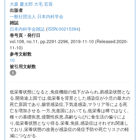
大森 慶太郎
大毛 宏喜
出版者
一般社団法人 日本内科学会
雑誌
日本内科学会雑誌
(
ISSN:00215384
)
巻号頁・発行日
vol.108, no.11, pp.2291-2296, 2019-11-10 (Released:2020-
11-10)
参考文献数
10
被引用文献数
1
低栄養状態になると,免疫機能の低下がみられ,易感染状態とな
る.開発途上国では,低栄養を背景とした感染症が小児の最大の
死亡原因であり,腸管感染症,下気道感染,マラリア等による死
亡を増加させる.一方,先進国においても,低栄養は稀ではなく,
種々の基礎疾患,侵襲性疾患,高齢ならびに食生活の偏りによ
り,低栄養状態となり得る.栄養,免疫,感染症はそれぞれ関連し
ており,栄養状態の改善が感染症の発症予防や死亡リスクの軽
減につながる.