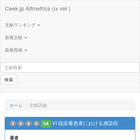
Ceek.jp Altmetrics (α ver.)
文献ランキング
新着文献
新着投稿
検索
ホーム
文献詳細
VI.低栄養患者における感染症
3
0
0
0
OA
著者