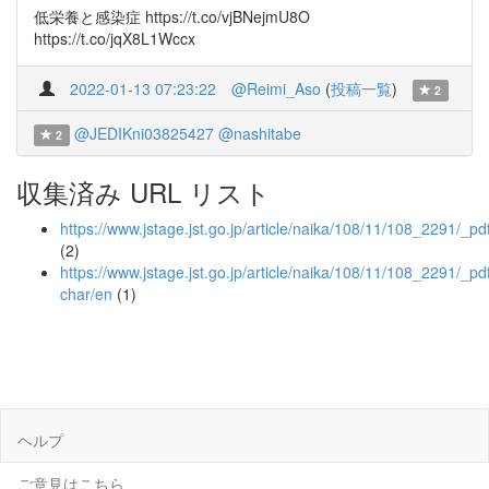
低栄養と感染症 https://t.co/vjBNejmU8O
https://t.co/jqX8L1Wccx
2022-01-13 07:23:22
@Reimi_Aso
(
投稿一覧
)
2
@JEDIKni03825427
@nashitabe
2
収集済み URL リスト
https://www.jstage.jst.go.jp/article/naika/108/11/108_2291/_pd
(2)
https://www.jstage.jst.go.jp/article/naika/108/11/108_2291/_pdf
char/en
(1)
ヘルプ
ご意見はこちら