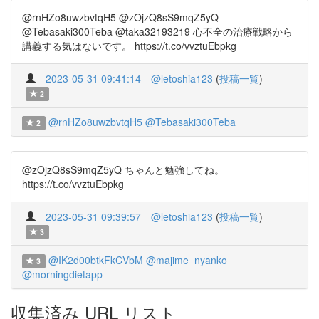
@rnHZo8uwzbvtqH5 @zOjzQ8sS9mqZ5yQ
@Tebasaki300Teba @taka32193219 心不全の治療戦略から
講義する気はないです。 https://t.co/vvztuEbpkg
2023-05-31 09:41:14
@letoshia123
(
投稿一覧
)
2
@rnHZo8uwzbvtqH5
@Tebasaki300Teba
2
@zOjzQ8sS9mqZ5yQ ちゃんと勉強してね。
https://t.co/vvztuEbpkg
2023-05-31 09:39:57
@letoshia123
(
投稿一覧
)
3
@IK2d00btkFkCVbM
@majime_nyanko
3
@morningdietapp
収集済み URL リスト