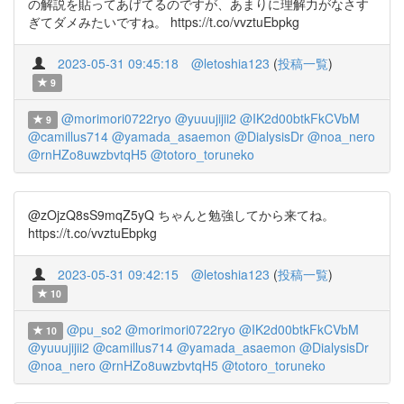
の解説を貼ってあげてるのですが、あまりに理解力がなさす
ぎてダメみたいですね。 https://t.co/vvztuEbpkg
2023-05-31 09:45:18
@letoshia123
(
投稿一覧
)
9
@morimori0722ryo
@yuuujijii2
@IK2d00btkFkCVbM
9
@camillus714
@yamada_asaemon
@DialysisDr
@noa_nero
@rnHZo8uwzbvtqH5
@totoro_toruneko
@zOjzQ8sS9mqZ5yQ ちゃんと勉強してから来てね。
https://t.co/vvztuEbpkg
2023-05-31 09:42:15
@letoshia123
(
投稿一覧
)
10
@pu_so2
@morimori0722ryo
@IK2d00btkFkCVbM
10
@yuuujijii2
@camillus714
@yamada_asaemon
@DialysisDr
@noa_nero
@rnHZo8uwzbvtqH5
@totoro_toruneko