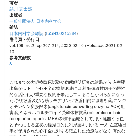
著者
絹川 真太郎
出版者
一般社団法人 日本内科学会
雑誌
日本内科学会雑誌
(
ISSN:00215384
)
巻号頁・発行日
vol.109, no.2, pp.207-214, 2020-02-10 (Released:2021-02-
10)
参考文献数
8
これまでの大規模臨床試験や病態解明研究の結果から,左室駆
出率が低下した心不全の病態形成には,神経体液性因子の慢性
的な活性化が重要な役割を果たしていることが明らかになっ
た.予後改善及び心筋リモデリング改善目的に,β遮断薬,アンジ
オテンシン変換酵素(angiotensin-converting enzyme:ACE)阻
害薬,ミネラルコルチコイド受容体拮抗薬(mineralocorticoid
receptor antagonist:MRA)を標準治療として用い,臓器うっ血
とそれによる症状の軽減目的に利尿薬を用いる.一方,左室駆出
率が保持された心不全に対する確立した治療法がなく,有効な