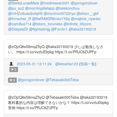
@StellaLucasMaia
@medresearch01
@gorogorolover
@pu_so2
@morningdietapp
@tatekonchuu
@rnHZo8uwzbvtqH5
@morimori0722ryo
@shion__gbf
@Irmscher_R
@5wRA9DR6n4o1Y2q
@majime_nyanko
@camillus714
@totoro_toruneko
@infinite_00zero
@DialysisDr
@fightadmjg
@Fon3n1
@taka32193219
@zOjzQ8sS9mqZ5yQ @taka32193219 少しは勉強しなさ
い。 https://t.co/vvztuEbpkg https://t.co/PRJC8ZUPFp
2023-05-31 13:11:24
@letoshia123
(
投稿一覧
)
2
@gorogorolover
@Tebasaki300Teba
2
@zOjzQ8sS9mqZ5yQ @Tebasaki300Teba @taka32193219
教科書的な内容は理解できないかな？ https://t.co/vvztuEbpkg
実例 https://t.co/PRJC8ZUPFp