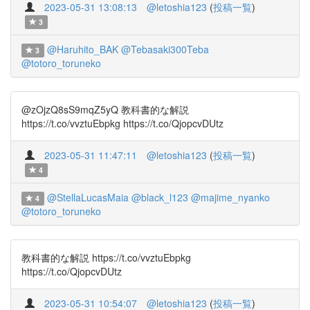
2023-05-31 13:08:13
@letoshia123
(
投稿一覧
)
3
@Haruhito_BAK
@Tebasaki300Teba
3
@totoro_toruneko
@zOjzQ8sS9mqZ5yQ 教科書的な解説
https://t.co/vvztuEbpkg https://t.co/QjopcvDUtz
2023-05-31 11:47:11
@letoshia123
(
投稿一覧
)
4
@StellaLucasMaia
@black_l123
@majime_nyanko
4
@totoro_toruneko
教科書的な解説 https://t.co/vvztuEbpkg
https://t.co/QjopcvDUtz
2023-05-31 10:54:07
@letoshia123
(
投稿一覧
)