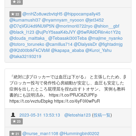
23
@rnHZo8uwzbvtqH5
@hippocampally45
22
@kumamushi37
@nyamnyam_nyooon
@jet3452
@D7qVGU4d9NU9P5N
@morimori0722ryo
@shion__gbf
@black_l123
@ujPoY5saaK4bJVY
@5wRA9DR6n4o1Y2q
@douda_maittaka_
@Tebasaki300Teba
@majime_nyanko
@totoro_toruneko
@camillus714
@DialysisDr
@fightadmjg
@IK2d00btkFkCVbM
@kapapa_ababa
@Kuroi_Yahu
@taka32193219
『絶対にβブロッカーでは血圧は下がる』 と主張したため、β
ブロッカー投与で発作性心房細動が安定し、血圧も安定した
症例を出したところ屁理屈を捏ね出すトオサン。 実例も教科
書的にも説明済み。 https://t.co/PRJC8ZUPFp
https://t.co/vvztuEbpkg https://t.co/6yF0I0wPuR
2023-05-31 13:53:13
@letoshia123
(
投稿一覧
)
23
@nurse_man1108
@Hummingbird0202
21