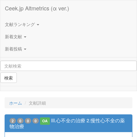
Ceek.jp Altmetrics (α ver.)
文献ランキング
新着文献
新着投稿
検索
ホーム
文献詳細
III.心不全の治療 2.慢性心不全の薬
2
0
0
0
OA
物治療