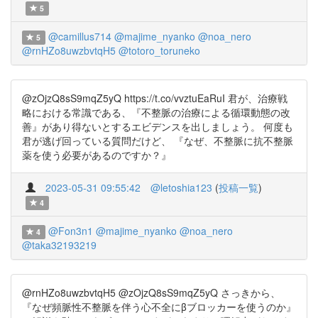
5
@camillus714
@majime_nyanko
@noa_nero
5
@rnHZo8uwzbvtqH5
@totoro_toruneko
@zOjzQ8sS9mqZ5yQ https://t.co/vvztuEaRuI 君が、治療戦
略における常識である、『不整脈の治療による循環動態の改
善』があり得ないとするエビデンスを出しましょう。 何度も
君が逃げ回っている質問だけど、 『なぜ、不整脈に抗不整脈
薬を使う必要があるのですか？』
2023-05-31 09:55:42
@letoshia123
(
投稿一覧
)
4
@Fon3n1
@majime_nyanko
@noa_nero
4
@taka32193219
@rnHZo8uwzbvtqH5 @zOjzQ8sS9mqZ5yQ さっきから、
『なぜ頻脈性不整脈を伴う心不全にβブロッカーを使うのか』