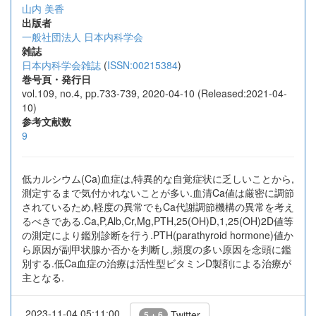
山内 美香
出版者
一般社団法人 日本内科学会
雑誌
日本内科学会雑誌
(
ISSN:00215384
)
巻号頁・発行日
vol.109, no.4, pp.733-739, 2020-04-10 (Released:2021-04-
10)
参考文献数
9
低カルシウム(Ca)血症は,特異的な自覚症状に乏しいことから,
測定するまで気付かれないことが多い.血清Ca値は厳密に調節
されているため,軽度の異常でもCa代謝調節機構の異常を考え
るべきである.Ca,P,Alb,Cr,Mg,PTH,25(OH)D,1,25(OH)2D値等
の測定により鑑別診断を行う.PTH(parathyroid hormone)値か
ら原因が副甲状腺か否かを判断し,頻度の多い原因を念頭に鑑
別する.低Ca血症の治療は活性型ビタミンD製剤による治療が
主となる.
2023-11-04 05:11:00
Twitter
5 + 6