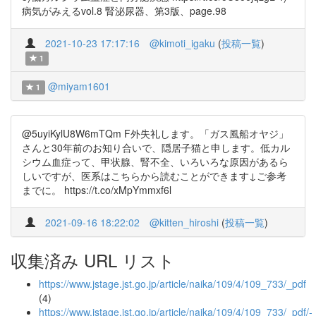
病気がみえるvol.8 腎泌尿器、第3版、page.98
2021-10-23 17:17:16
@kimoti_igaku
(
投稿一覧
)
1
@miyam1601
1
@5uyiKylU8W6mTQm F外失礼します。「ガス風船オヤジ」
さんと30年前のお知り合いで、隠居子猫と申します。低カル
シウム血症って、甲状腺、腎不全、いろいろな原因があるら
しいですが、医系はこちらから読むことができます↓ご参考
までに。 https://t.co/xMpYmmxf6l
2021-09-16 18:22:02
@kitten_hiroshi
(
投稿一覧
)
収集済み URL リスト
https://www.jstage.jst.go.jp/article/naika/109/4/109_733/_pdf
(4)
https://www.jstage.jst.go.jp/article/naika/109/4/109_733/_pdf/-