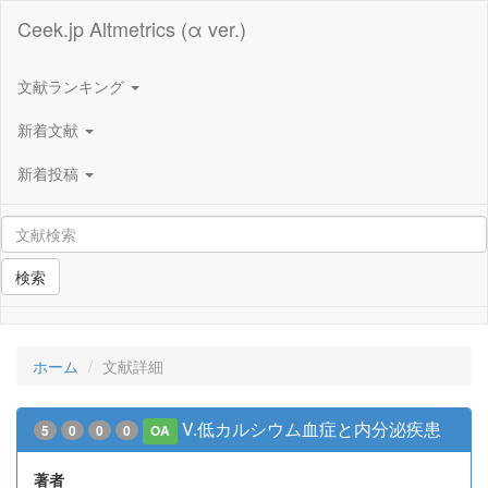
Ceek.jp Altmetrics (α ver.)
文献ランキング
新着文献
新着投稿
検索
ホーム
文献詳細
V.低カルシウム血症と内分泌疾患
5
0
0
0
OA
著者