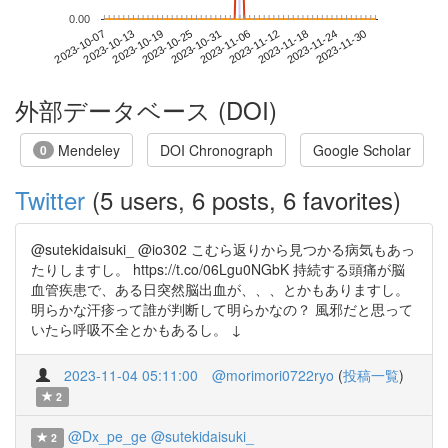
0.00
2023-11-24
2023-10-07
2023-10-25
2023-11-12
2023-11-30
2023-10-13
2023-10-31
2023-11-18
2023-10-19
2023-11-06
外部データベース (DOI)
Mendeley
DOI Chronograph
Google Scholar
0
Twitter
(5 users, 6 posts, 6 favorites)
@sutekidaisuki_ @io302 こむら返りから見つかる病気もあっ
たりしますし。 https://t.co/06Lgu0NGbK 持続する頭痛が脳
血管疾患で、ある日突然脳出血が、、、とかもありますし。
明らかな汗疹って誰が判断して明らかなの？ 風邪だと思って
いたら呼吸不全とかもあるし。 ↓
2023-11-04 05:11:00
@morimori0722ryo
(
投稿一覧
)
2
@Dx_pe_ge
@sutekidaisuki_
2