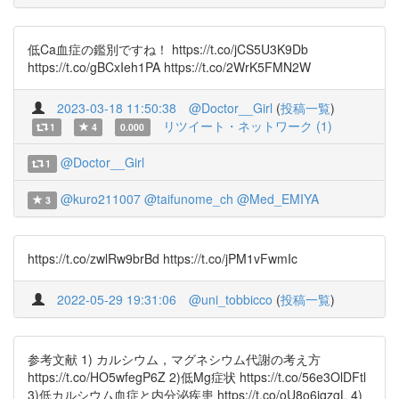
低Ca血症の鑑別ですね！ https://t.co/jCS5U3K9Db
https://t.co/gBCxIeh1PA https://t.co/2WrK5FMN2W
2023-03-18 11:50:38
@Doctor__Girl
(
投稿一覧
)
リツイート・ネットワーク (1)
1
4
0.000
@Doctor__Girl
1
@kuro211007
@taifunome_ch
@Med_EMIYA
3
https://t.co/zwlRw9brBd https://t.co/jPM1vFwmIc
2022-05-29 19:31:06
@uni_tobbicco
(
投稿一覧
)
参考文献 1) カルシウム，マグネシウム代謝の考え方
https://t.co/HO5wfegP6Z 2)低Mg症状 https://t.co/56e3OlDFtl
3)低カルシウム血症と内分泌疾患 https://t.co/oU8o6jqzgL 4)