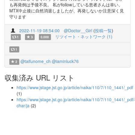
も再発例は予後不良。 私がfollowしている患者さんは幸い、
MTX中止後に自然消退しましたが、再発しないか注意深く見
守ります
2022-11-19 08:54:00
@Doctor__Girl
(
投稿一覧
)
リツイート・ネットワーク (1)
1
3
0.000
1
@taifunome_ch
@iaminluck76
2
収集済み URL リスト
https://www.jstage.jst.go.jp/article/naika/110/7/110_1441/_pdf
(1)
https://www.jstage.jst.go.jp/article/naika/110/7/110_1441/_pdf/
char/ja
(2)