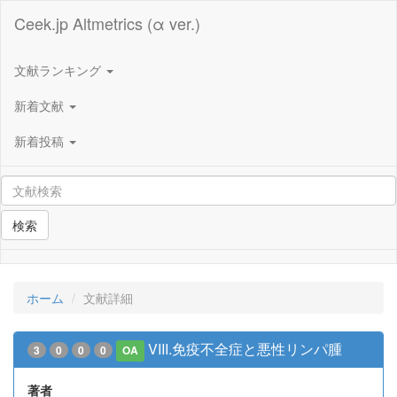
Ceek.jp Altmetrics (α ver.)
文献ランキング
新着文献
新着投稿
検索
ホーム
文献詳細
VIII.免疫不全症と悪性リンパ腫
3
0
0
0
OA
著者