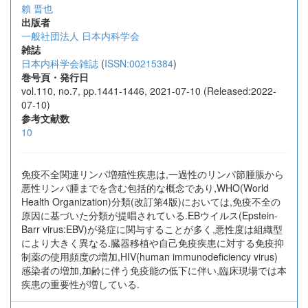
賴 晋也
出版者
一般社団法人 日本内科学会
雑誌
日本内科学会雑誌
(
ISSN:00215384
)
巻号頁・発行日
vol.110, no.7, pp.1441-1446, 2021-07-10 (Released:2022-
07-10)
参考文献数
10
免疫不全関連リンパ増殖性疾患は,一過性のリンパ節腫脹から
悪性リンパ腫までを含む包括的な概念であり,WHO(World
Health Organization)分類(改訂第4版)においては,免疫不全の
原因に基づいた分類が提唱されている.EBウイルス(Epstein-
Barr virus:EBV)が発症に関与することが多く,悪性度は組織型
により大きく異なる.臓器移植や自己免疫疾患に対する免疫抑
制薬の使用頻度の増加,HIV(human immunodeficiency virus)
感染者の増加,加齢に伴う免疫能の低下に伴い,臨床現場では本
疾患の重要性が増している.