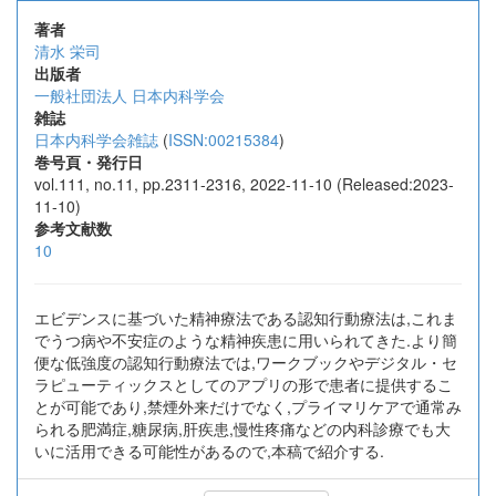
著者
清水 栄司
出版者
一般社団法人 日本内科学会
雑誌
日本内科学会雑誌
(
ISSN:00215384
)
巻号頁・発行日
vol.111, no.11, pp.2311-2316, 2022-11-10 (Released:2023-
11-10)
参考文献数
10
エビデンスに基づいた精神療法である認知行動療法は,これま
でうつ病や不安症のような精神疾患に用いられてきた.より簡
便な低強度の認知行動療法では,ワークブックやデジタル・セ
ラピューティックスとしてのアプリの形で患者に提供するこ
とが可能であり,禁煙外来だけでなく,プライマリケアで通常み
られる肥満症,糖尿病,肝疾患,慢性疼痛などの内科診療でも大
いに活用できる可能性があるので,本稿で紹介する.