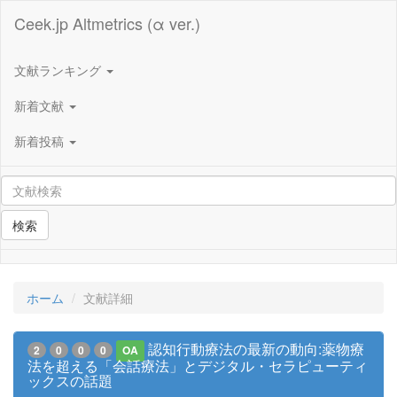
Ceek.jp Altmetrics (α ver.)
文献ランキング
新着文献
新着投稿
検索
ホーム
文献詳細
認知行動療法の最新の動向:薬物療
2
0
0
0
OA
法を超える「会話療法」とデジタル・セラピューティ
ックスの話題