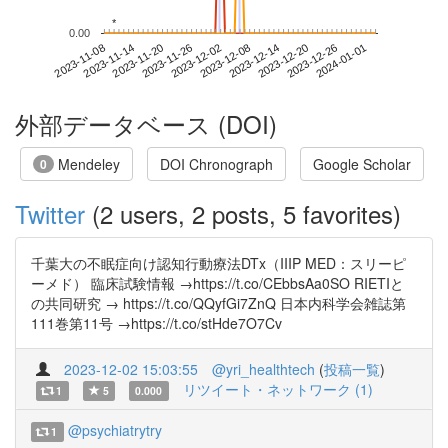
*
*
0.00
2023-12-26
2023-11-08
2023-11-26
2023-12-14
2024-01-01
2023-11-14
2023-12-02
2023-12-20
2023-11-20
2023-12-08
外部データベース (DOI)
Mendeley
DOI Chronograph
Google Scholar
0
Twitter
(2 users, 2 posts, 5 favorites)
千葉大の不眠症向け認知行動療法DTx（IIIP MED：スリーピ
ーメド） 臨床試験情報 →https://t.co/CEbbsAa0SO RIETIと
の共同研究 → https://t.co/QQyfGi7ZnQ 日本内科学会雑誌第
111巻第11号 →https://t.co/stHde7O7Cv
2023-12-02 15:03:55
@yri_healthtech
(
投稿一覧
)
リツイート・ネットワーク (1)
1
5
0.000
@psychiatrytry
1