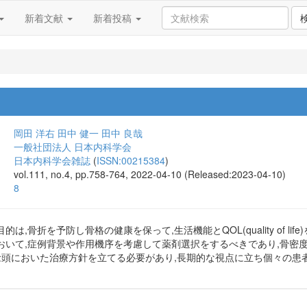
新着文献
新着投稿
岡田 洋右
田中 健一
田中 良哉
一般社団法人 日本内科学会
日本内科学会雑誌
(
ISSN:00215384
)
vol.111, no.4, pp.758-764, 2022-04-10 (Released:2023-04-10)
8
は,骨折を予防し骨格の健康を保って,生活機能とQOL(quality of l
おいて,症例背景や作用機序を考慮して薬剤選択をするべきであり,骨密
も念頭においた治療方針を立てる必要があり,長期的な視点に立ち個々の患