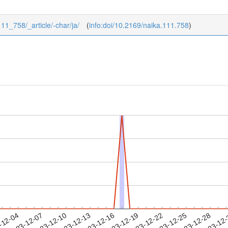
111_758/_article/-char/ja/
(
info:doi/10.2169/naika.111.758
)
2023-12-25
2023-12-28
2023-12
-12-04
2
2023-12-07
2023-12-10
2023-12-13
2023-12-16
2023-12-19
2023-12-22