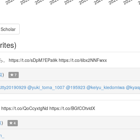
 Scholar
rites)
.co/sDpM7EPa9k https://t.co/6bx2NNFwxx
覧
)
7
itty20190929
@yuki_toma_1007
@195923
@keiyu_kiedomiwa
@kyas
o/QoCcyxtgNd https://t.co/BGfCOtvidX
覧
)
4
n_