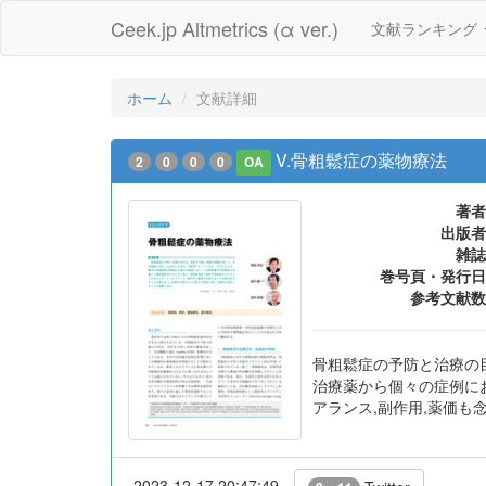
Ceek.jp Altmetrics (α ver.)
文献ランキング
ホーム
文献詳細
V.骨粗鬆症の薬物療法
2
0
0
0
OA
著者
出版者
雑誌
巻号頁・発行日
参考文献数
骨粗鬆症の予防と治療の目的
治療薬から個々の症例に
アランス,副作用,薬価
2023-12-17 20:47:49