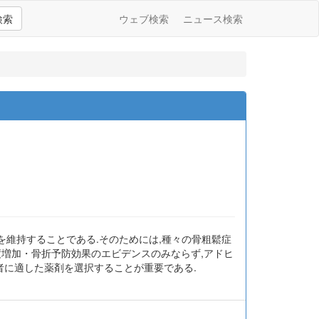
検索
ウェブ検索
ニュース検索
ife)を維持することである.そのためには,種々の骨粗鬆症
度増加・骨折予防効果のエビデンスのみならず,アドヒ
者に適した薬剤を選択することが重要である.