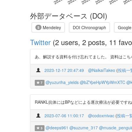
外部データベース (DOI)
Mendeley
DOI Chronograph
Google
5
Twitter
(2 users, 2 posts, 11 favo
あ、解説する資料を付け忘れてました。 資料はこちら。 https://t
2023-12-17 20:47:49
@NaikaiTakeo
(
投稿一
@yuzuriha_yields
@bZYpeHpWYpWmXTC
@k
7
RANKL抗体にはBPなどによる逐次療法が必要ですね https://t.c
2023-07-06 11:00:17
@codoxmivac
(
投稿一
@deeps961
@suzume_317
@muscle_pengui
3