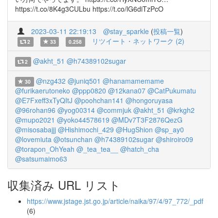
https://t.co/8K4g3CULbu https://t.co/lG6diTzPcO
2023-03-11 22:19:13
@stay_sparkle
(
投稿一覧
)
リツイート・ネットワーク (2)
2
33
0.258
@akht_51
@h74389102sugar
2
@nzg432
@juniq501
@hanamamemame
30
@furikaerutoneko
@ppp0820
@12kana07
@CatPukumatu
@E7Fxeff3xTyQItJ
@poohchan141
@hongoruyasa
@96rohan96
@yog00314
@commjuk
@akht_51
@krkgh2
@mupo2021
@yoko44578619
@MDv7T3F2876QezG
@misosabajjj
@Hishimochi_429
@HugShion
@sp_ay0
@lovemiuta
@otsunchan
@h74389102sugar
@shiroiro09
@torapon_OhYeah
@_tea_tea__
@hatch_cha
@satsumaimo63
収集済み URL リスト
https://www.jstage.jst.go.jp/article/naika/97/4/97_772/_pdf
(6)