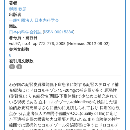
著者
柳瀬 敏彦
出版者
一般社団法人 日本内科学会
雑誌
日本内科学会雑誌
(
ISSN:00215384
)
巻号頁・発行日
vol.97, no.4, pp.772-776, 2008 (Released:2012-08-02)
参考文献数
6
被引用文献数
1
1
わが国の副腎皮質機能低下症患者に対する副腎ステロイド補
充療法はヒドロコルチゾン15~20mgの補充量が多く,原発性
(副腎性)よりも続発性(間脳-下垂体性)で少なめに補充されて
いる現状である.血中コルチゾールのkineticsから検討した理
論的必要補充量はさらに低めに見積もられており,長期的な視
点からは,患者個人の副腎予備能やQOL(quality of life)に応じ
た至適補充量の模索努力は重要と思われる.また自験例の検討
範囲では選択的なコルチゾール分泌障害に伴うヒドロコルチ