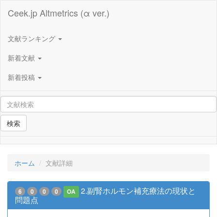
Ceek.jp Altmetrics (α ver.)
文献ランキング
新着文献
新着投稿
検索
ホーム
文献詳細
2.副腎ホルモン補充療法の現状と
6
0
0
0
OA
問題点