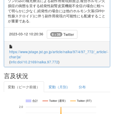
ゾンのみの補充療法による副作用発現頻度は,複合ホルモン欠
損症の病態を呈する続発性副腎皮質機能不全症の場合に較べ
て明らかに少なく,続発性の場合には他のホルモン欠落(GHや
性腺ステロイド)に伴う副作用発現の可能性にも配慮すること
が重要である.
2023-03-12 10:20:36
Twitter
6 + 38
https://www.jstage.jst.go.jp/article/naika/97/4/97_772/_article/-
char/ja/
(
info:doi/10.2169/naika.97.772
)
言及状況
変動（ピーク前後）
変動（月別）
分布
合計
Twitter (通常)
Twitter (RT)
2.0