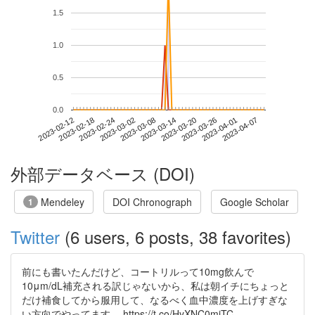
1.5
1.0
0.5
0.0
2023-04-01
2023-02-12
2023-03-02
2023-03-20
2023-04-07
2023-02-18
2023-03-08
2023-03-26
2023-02-24
2023-03-14
外部データベース (DOI)
Mendeley
DOI Chronograph
Google Scholar
1
Twitter
(6 users, 6 posts, 38 favorites)
前にも書いたんだけど、コートリルって10mg飲んで
10μm/dL補充される訳じゃないから、私は朝イチにちょっと
だけ補食してから服用して、なるべく血中濃度を上げすぎな
い方向でやってます。 https://t.co/HyXNC0miTC…