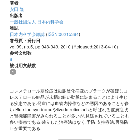
著者
安田 隆
出版者
一般社団法人 日本内科学会
雑誌
日本内科学会雑誌
(
ISSN:00215384
)
巻号頁・発行日
vol.99, no.5, pp.943-949, 2010 (Released:2013-04-10)
参考文献数
8
被引用文献数
1
コレステロール塞栓症は動脈硬化病変のプラークが破綻しコ
レステロール結晶が末梢の細い動脈に詰まることにより生じ
る疾患である.発症には血管内操作などの誘因のあることが多
い.Blue toe syndromeやlivedo reticularisと呼ばれる皮膚症状
と腎機能障害がみられることが多いが,見逃されていることも
多い疾患である.確立した治療法はなく,予防,支持療法,再発防
止が重要である.