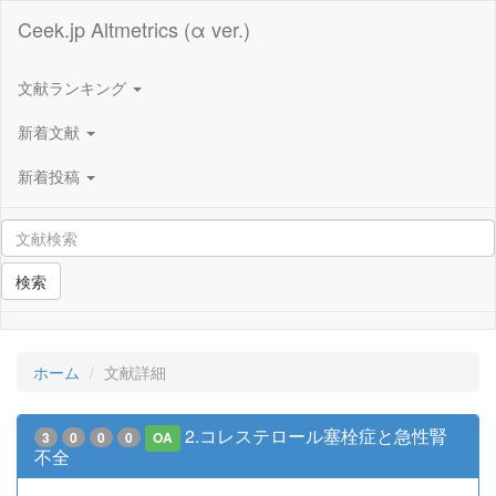
Ceek.jp Altmetrics (α ver.)
文献ランキング
新着文献
新着投稿
検索
ホーム
文献詳細
2.コレステロール塞栓症と急性腎
3
0
0
0
OA
不全