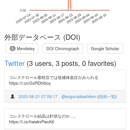
0.00
2023-09-10
2023-07-24
2023-08-11
2023-08-29
2023-09-16
2023-07-30
2023-08-17
2023-09-04
2023-08-05
2023-08-23
外部データベース (DOI)
Mendeley
DOI Chronograph
Google Scholar
1
Twitter
(3 users, 3 posts, 0 favorites)
コレステロール塞栓症では低補体血症がみられる
https://t.co/GxPlDhl5oy
2023-08-21 07:59:17
@sogonaikashiken
(
投稿一覧
)
コレステロール結晶は針状なのか…。
https://t.co/hwwkvPwuK6