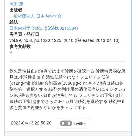
岡田 定
出版者
一般社団法人 日本内科学会
雑誌
日本内科学会雑誌
(
ISSN:00215384
)
巻号頁・発行日
vol.99, no.6, pp.1220-1225, 2010 (Released:2013-04-10)
参考文献数
9
鉄欠乏性貧血の治療ではまず診断を確認する.診断特異的な所
見は,小球性貧血,血清鉄低値ではなくフェリチン低値
(<12ng/ml),総鉄結合能高値(≥360μg/dl)である.治療は経口鉄
剤を第一選択とする.鉄剤の副作用の消化器症状は,インクレミ
ン®が最も少ない.貧血が消失しても,フェリチンの正常化(貯
蔵鉄の正常化)までさらに3~4カ月間鉄剤を継続する.鉄剤中止
後も貧血の再発がないかをチェックする.
2023-04-13 22:58:26
Twitter
9 + 6