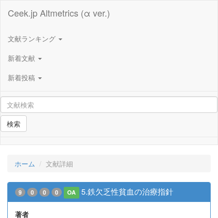
Ceek.jp Altmetrics (α ver.)
文献ランキング
新着文献
新着投稿
検索
ホーム
文献詳細
5.鉄欠乏性貧血の治療指針
9
0
0
0
OA
著者