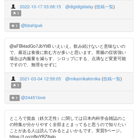
2022-10-17 03:08:15
@digidigidaisy
(
投稿一覧
)
1
@bbshipxk
1
@aFBl4sdGo7JbY9B いえいえ。飲み続けないと意味ないの
で、最近は食後に飲む方が多いと思います。胃腸の症状強い
場合は内服量を減らす、シロップにする、点滴など変更可能
ですので、無理をせずに
2021-03-04 12:59:05
@mikamikakimika
(
投稿一覧
)
1
@24451love
1
ところで貧血（鉄欠乏性）に関しては日本内科学会雑誌のこ
の特集が分かりやすく全部まとまってると思うので知りたい
ことがある人は読んでみるとよいかもです。実質5ページ。
https://t.co/nBgYRZ8alp