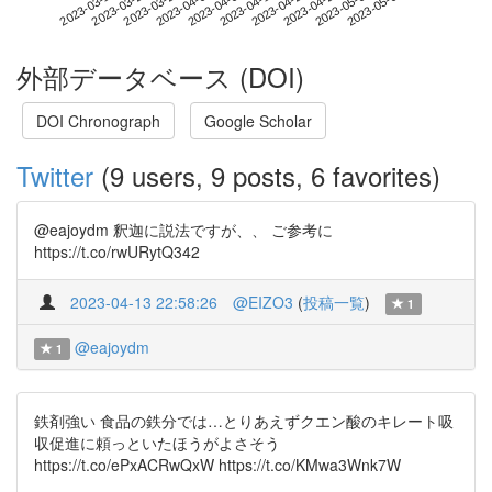
2023-05-03
2023-03-16
2023-04-03
2023-04-21
2023-05-09
2023-03-22
2023-04-09
2023-04-27
2023-03-28
2023-04-15
外部データベース (DOI)
DOI Chronograph
Google Scholar
Twitter
(9 users, 9 posts, 6 favorites)
@eajoydm 釈迦に説法ですが、、 ご参考に
https://t.co/rwURytQ342
2023-04-13 22:58:26
@EIZO3
(
投稿一覧
)
1
@eajoydm
1
鉄剤強い 食品の鉄分では…とりあえずクエン酸のキレート吸
収促進に頼っといたほうがよさそう
https://t.co/ePxACRwQxW https://t.co/KMwa3Wnk7W