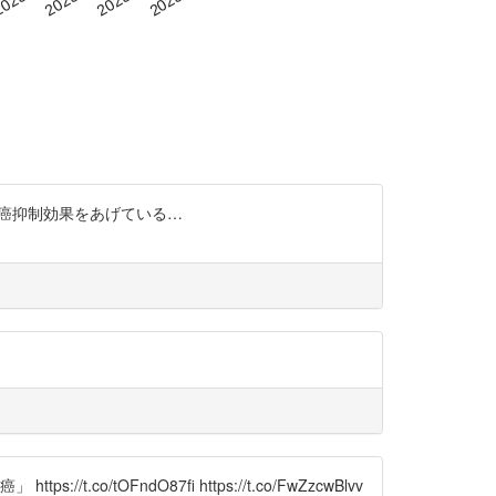
発癌抑制効果をあげている…
OFndO87fi https://t.co/FwZzcwBlvv