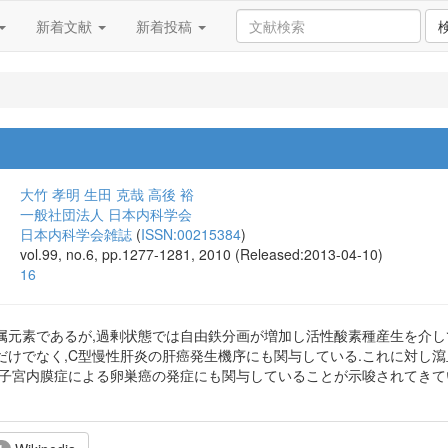
新着文献
新着投稿
大竹 孝明
生田 克哉
高後 裕
一般社団法人 日本内科学会
日本内科学会雑誌
(
ISSN:00215384
)
vol.99, no.6, pp.1277-1281, 2010 (Released:2013-04-10)
16
属元素であるが,過剰状態では自由鉄分画が増加し活性酸素種産生を介して
だけでなく,C型慢性肝炎の肝癌発生機序にも関与している.これに対し瀉
,子宮内膜症による卵巣癌の発症にも関与していることが示唆されてきて