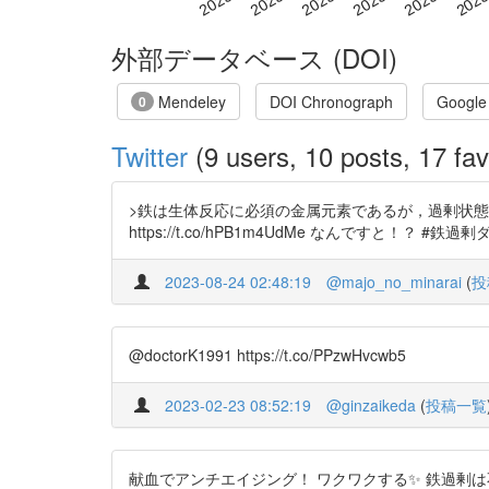
外部データベース (DOI)
Mendeley
DOI Chronograph
Google
0
Twitter
(9 users, 10 posts, 17 fav
>鉄は生体反応に必須の金属元素であるが，過剰状態
https://t.co/hPB1m4UdMe なんですと！？
2023-08-24 02:48:19
@majo_no_minarai
(
投
@doctorK1991 https://t.co/PPzwHvcwb5
2023-02-23 08:52:19
@ginzaikeda
(
投稿一覧
献血でアンチエイジング！ ワクワクする✨ 鉄過剰は不調のモト！ 