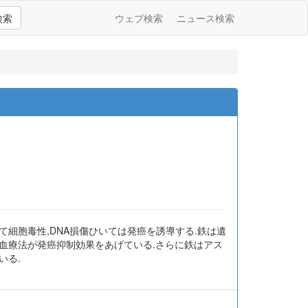
検索
ウェブ検索
ニュース検索
細胞毒性,DNA損傷ひいては発癌を誘導する.鉄は遺
血療法が発癌抑制効果をあげている.さらに鉄はアス
いる.