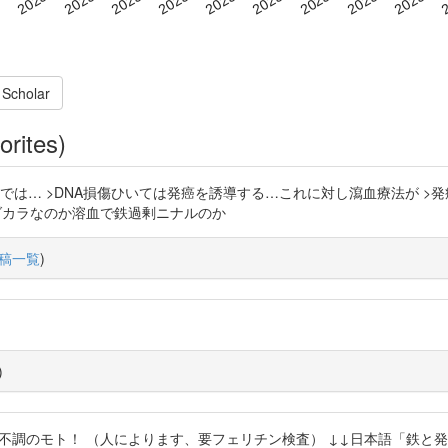
 Scholar
orites)
では… >DNA損傷ひいては発癌を誘導する…これに対し瀉血療法が >
 #鉄過剰ダカラなのか溶血で鉄過剰ニナルのか
稿一覧
)
)
（人によります、要フェリチン検査） ↓↓日本語「鉄と発癌」 https://t.co/t