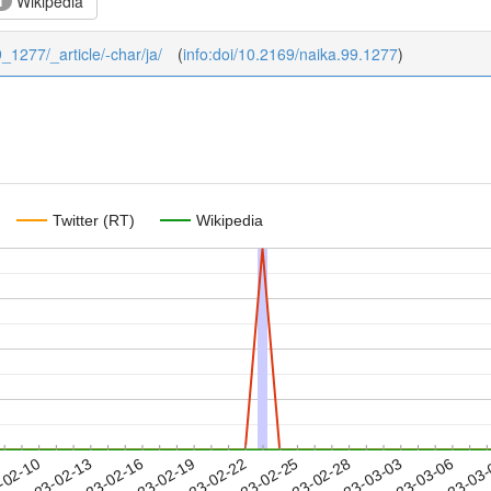
Wikipedia
1
9_1277/_article/-char/ja/
(
info:doi/10.2169/naika.99.1277
)
Twitter (RT)
Wikipedia
2023-03-03
2023-03-06
2023-03
-02-10
2
2023-02-13
2023-02-16
2023-02-19
2023-02-22
2023-02-25
2023-02-28