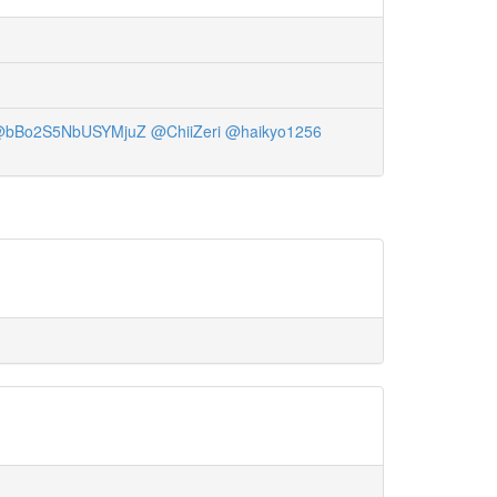
bBo2S5NbUSYMjuZ
@ChiiZeri
@haikyo1256