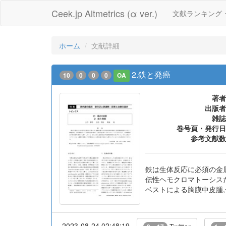
Ceek.jp Altmetrics (α ver.)
文献ランキング
ホーム
文献詳細
2.鉄と発癌
10
0
0
0
OA
著者
出版者
雑誌
巻号頁・発行日
参考文献数
鉄は生体反応に必須の金
伝性ヘモクロマトーシス
ベストによる胸膜中皮腫
2023-08-24 02:48:19