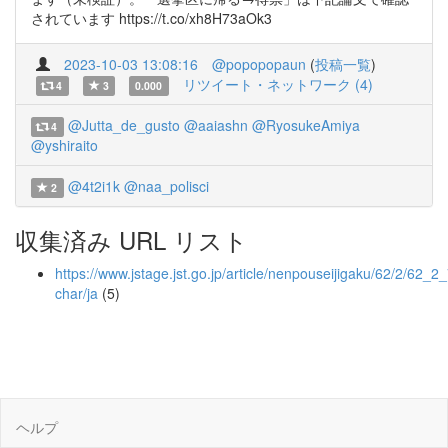
されています https://t.co/xh8H73aOk3
2023-10-03 13:08:16
@popopopaun
(
投稿一覧
)
リツイート・ネットワーク (4)
4
3
0.000
@Jutta_de_gusto
@aaiashn
@RyosukeAmiya
4
@yshiraito
@4t2i1k
@naa_polisci
2
収集済み URL リスト
https://www.jstage.jst.go.jp/article/nenpouseijigaku/62/2/62_2_
char/ja
(5)
ヘルプ