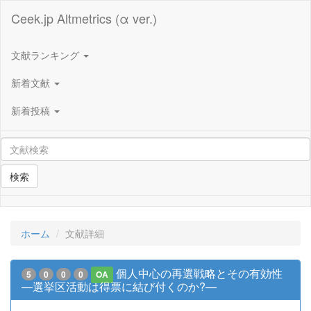
Ceek.jp Altmetrics (α ver.)
文献ランキング
新着文献
新着投稿
検索
ホーム
文献詳細
個人中心の再選戦略とその有効性
5
0
0
0
OA
―選挙区活動は得票に結び付くのか?―