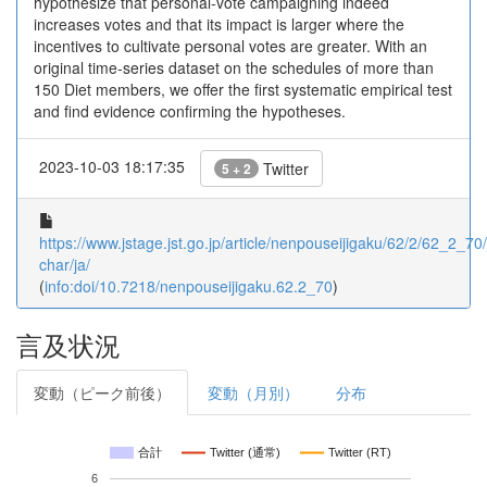
hypothesize that personal-vote campaigning indeed
increases votes and that its impact is larger where the
incentives to cultivate personal votes are greater. With an
original time-series dataset on the schedules of more than
150 Diet members, we offer the first systematic empirical test
and find evidence confirming the hypotheses.
2023-10-03 18:17:35
Twitter
5 + 2
https://www.jstage.jst.go.jp/article/nenpouseijigaku/62/2/62_2_70/_
char/ja/
(
info:doi/10.7218/nenpouseijigaku.62.2_70
)
言及状況
変動（ピーク前後）
変動（月別）
分布
合計
Twitter (通常)
Twitter (RT)
6