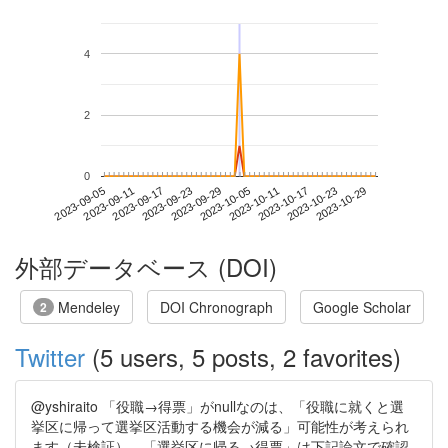
4
2
0
2023-10-23
2023-09-05
2023-09-23
2023-10-11
2023-10-29
2023-09-11
2023-09-29
2023-10-17
2023-09-17
2023-10-05
外部データベース (DOI)
Mendeley
DOI Chronograph
Google Scholar
2
Twitter
(5 users, 5 posts, 2 favorites)
@yshiraito 「役職→得票」がnullなのは、「役職に就くと選
挙区に帰って選挙区活動する機会が減る」可能性が考えられ
ます（未検証）。「選挙区に帰る→得票」は下記論文で確認