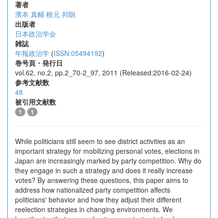
著者
濱本 真輔
根元 邦朗
出版者
日本政治学会
雑誌
年報政治学
(
ISSN:05494192
)
巻号頁・発行日
vol.62, no.2, pp.2_70-2_97, 2011 (Released:2016-02-24)
参考文献数
48
被引用文献数
1
1
While politicians still seem to see district activities as an
important strategy for mobilizing personal votes, elections in
Japan are increasingly marked by party competition. Why do
they engage in such a strategy and does it really increase
votes? By answering these questions, this paper aims to
address how nationalized party competition affects
politicians' behavior and how they adjust their different
reelection strategies in changing environments. We