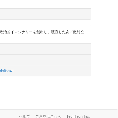
新しい政治的イマジナリーを創出し、硬直した友／敵対立
lefish41
ヘルプ
ご意見はこちら
TechTech Inc.