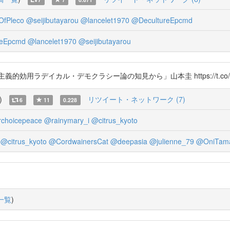
fPleco
@seijibutayarou
@lancelet1970
@DecultureEpcmd
reEpcmd
@lancelet1970
@seijibutayarou
ラデイカル・デモクラシー論の知見から」山本圭 https://t.co/i4f
)
リツイート・ネットワーク (7)
6
11
0.228
choicepeace
@rainymary_i
@citrus_kyoto
@citrus_kyoto
@CordwainersCat
@deepasia
@julienne_79
@OniTam
一覧
)