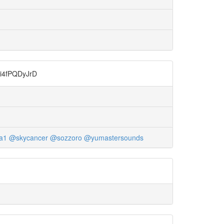
PQDyJrD
a1
@skycancer
@sozzoro
@yumastersounds