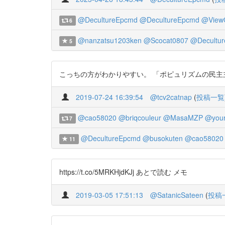
@DecultureEpcmd
@DecultureEpcmd
@ViewO
6
@nanzatsu1203ken
@Scocat0807
@Decultu
5
こっちの方がわかりやすい。 「ポピュリズムの民主主義的効用
2019-07-24 16:39:54
@tcv2catnap
(
投稿一覧
@cao58020
@briqcouleur
@MasaMZP
@your
7
@DecultureEpcmd
@busokuten
@cao58020
11
https://t.co/5MRKHjdKJj あとで読む メモ
2019-03-05 17:51:13
@SatanicSateen
(
投稿