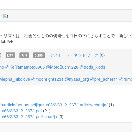
一覧
)
文より。「ポピュリズムは、社会的なものの偶発性を白日の下にさらすことで、
bb2vE
)
リツイート・ネットワーク (8)
7
9
0.250
no
@KeiYamamoto0905
@MotoBuch1228
@trods_klods
epha_nikolove
@moonright1231
@nyaaa_org
@pre_acher11
@rumb
o.jp/article/nenpouseijigaku/63/2/63_2_267/_article/-char/ja/
(1)
gaku/63/2/63_2_267/_pdf
(21)
gaku/63/2/63_2_267/_pdf/-char/ja
(3)