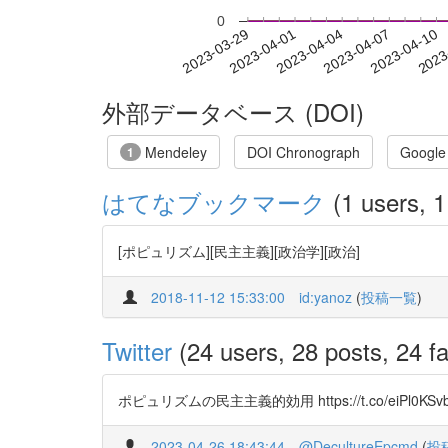
0
2023-04-04
2023-04-07
2023-04-10
2023
2023-03-29
2023-04-01
外部データベース (DOI)
Mendeley
DOI Chronograph
Google
1
はてなブックマーク
(1 users, 1
[ポピュリズム][民主主義][政治学][政治]
2018-11-12 15:33:00
id:yanoz
(
投稿一覧
)
Twitter
(24 users, 28 posts, 24 fa
ポピュリズムの民主主義的効用 https://t.co/eiPl0KSv
2023-04-26 18:43:44
@DecultureEpcmd
(
投