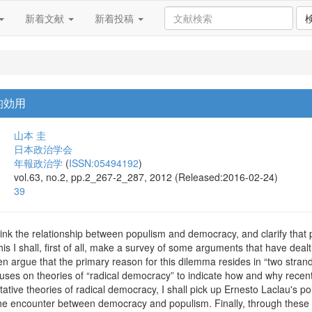
新着文献
新着投稿
的効用
山本 圭
日本政治学会
年報政治学
(
ISSN:05494192
)
vol.63, no.2, pp.2_267-2_287, 2012 (Released:2016-02-24)
39
think the relationship between populism and democracy, and clarify tha
this I shall, first of all, make a survey of some arguments that have deal
l then argue that the primary reason for this dilemma resides in “two str
uses on theories of “radical democracy” to indicate how and why recent
tive theories of radical democracy, I shall pick up Ernesto Laclau's pol
e encounter between democracy and populism. Finally, through these cons