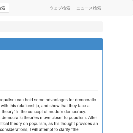
検索
ウェブ検索
ニュース検索
t populism can hold some advantages for democratic
t with this relationship, and show that they face a
and theory” in the concept of modern democracy.
 democratic theories move closer to populism. After
itical theory on populism, as his thought provides an
iderations, I will attempt to clarify “the