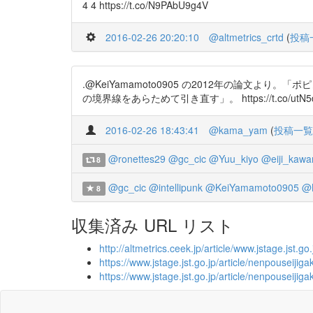
4 4 https://t.co/N9PAbU9g4V
2016-02-26 20:20:10
@altmetrics_crtd
(
投稿
.@KeiYamamoto0905 の2012年の論
の境界線をあらためて引き直す」。 https://t.co/utN5d
2016-02-26 18:43:41
@kama_yam
(
投稿一覧
@ronettes29
@gc_cic
@Yuu_kiyo
@eiji_kawa
8
@gc_cic
@intellipunk
@KeiYamamoto0905
@M
8
収集済み URL リスト
http://altmetrics.ceek.jp/article/www.jstage.jst.g
https://www.jstage.jst.go.jp/article/nenpouseiji
https://www.jstage.jst.go.jp/article/nenpouseiji