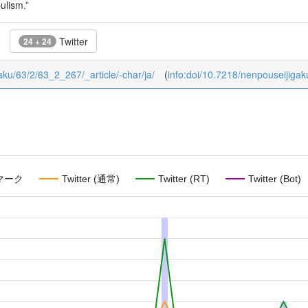
pulism.”
Twitter
24 + 24
gaku/63/2/63_2_267/_article/-char/ja/
(
info:doi/10.7218/nenpouseijiga
マーク
Twitter (通常)
Twitter (RT)
Twitter (Bot)