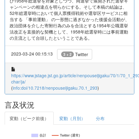
び1958年総選挙を対象としつつ、両選挙で展開された選挙キ
ャンペーンの相違点を明らかにする。そして本稿の結論は、
52年総選挙時において個人票獲得戦術や選挙区サービスに相
当する 「事前運動」 の一形態に過ぎなかった後援会活動が、
政治団体を介した寄附行為のみを合法とする1954年公職選挙
法改正を直接的な契機として、1958年総選挙時には事前運動
の主流として台頭したということである。
2023-03-24 00:15:13
Twitter
3 + 2
https://www.jstage.jst.go.jp/article/nenpouseijigaku/70/1/70_1_293
char/ja/
(
info:doi/10.7218/nenpouseijigaku.70.1_293
)
言及状況
変動（ピーク前後）
変動（月別）
分布
合計
Twitter (通常)