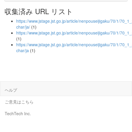
収集済み URL リスト
https://www.jstage.jst.go.jp/article/nenpouseijigaku/70/1/70_1_
char/ja/
(1)
https://www.jstage.jst.go.jp/article/nenpouseijigaku/70/1/70_1
(1)
https://www.jstage.jst.go.jp/article/nenpouseijigaku/70/1/70_1
char/ja
(1)
ヘルプ
ご意見はこちら
TechTech Inc.