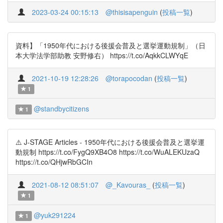
2023-03-24 00:15:13
@thisisapenguin
(
投稿一覧
)
資料】「1950年代における後援会普及と選挙運動規制」（日
本大学法学部助教 安野修右） https://t.co/AqkkCLWYqE
2021-10-19 12:28:26
@torapocodan
(
投稿一覧
)
1
@standbycitizens
1
⚠️ J-STAGE Articles - 1950年代における後援会普及と選挙運
動規制 https://t.co/FygQ9XB4O8 https://t.co/WuALEKUzaQ
https://t.co/QHjwRbGCIn
2021-08-12 08:51:07
@_Kavouras_
(
投稿一覧
)
1
@yuk291224
1