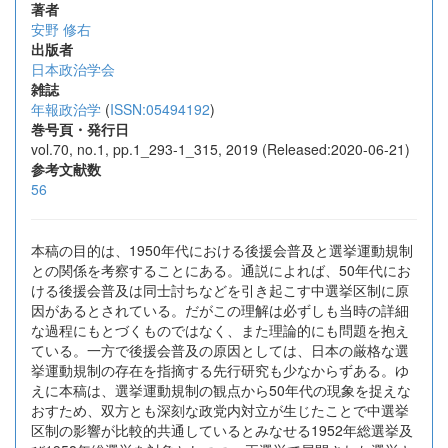
著者
安野 修右
出版者
日本政治学会
雑誌
年報政治学
(
ISSN:05494192
)
巻号頁・発行日
vol.70, no.1, pp.1_293-1_315, 2019 (Released:2020-06-21)
参考文献数
56
本稿の目的は、1950年代における後援会普及と選挙運動規制
との関係を考察することにある。通説によれば、50年代にお
ける後援会普及は同士討ちなどを引き起こす中選挙区制に原
因があるとされている。だがこの理解は必ずしも当時の詳細
な過程にもとづくものではなく、また理論的にも問題を抱え
ている。一方で後援会普及の原因としては、日本の厳格な選
挙運動規制の存在を指摘する先行研究も少なからずある。ゆ
えに本稿は、選挙運動規制の観点から50年代の現象を捉えな
おすため、双方とも深刻な政党内対立が生じたことで中選挙
区制の影響が比較的共通しているとみなせる1952年総選挙及