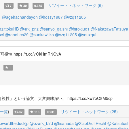
リツイート・ネットワーク (6)
7
30
0.375
1
@agehachandayon
@hossy1987
@vzq11205
zittokuHB
@4rk_pnz
@sanyo_gaishi
@hirokiue1
@NakazawaTatsuya
ci
@ronettes29
@sunkawitko
@vzq11205
@yeuxqui
 https://t.co/7OkHmRNQvA
1
う論文、大変興味深い。 https://t.co/kw7oO8M5cp
一覧
)
リツイート・ネットワーク (25)
32
113
0.231
wardtheduckjp
@ozark_bird
@ksanada
@XiaoDroitRecht
@Katsutosh