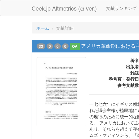
Ceek.jp Altmetrics (α ver.)
文献ランキング
ホーム
文献詳細
アメリカ革命期における
33
0
0
0
OA
著者
出版者
雑誌
巻号頁・発行日
参考文献数
一七七六年にイギリス領
れた議会主権が植民地に
の履行のために統一的な
る。 アメリカにおいて
あり、それらを超えて存
ムズ・マディソンら、「