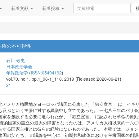
新着文献
新着投稿
主権の不可視性
石川 敬史
日本政治学会
年報政治学
(
ISSN:05494192
)
vol.70, no.1, pp.1_96-1_116, 2019 (Released:2020-06-21)
21
北アメリカ植民地がヨーロッパ諸国に公表した 「独立宣言」 は、イギ
も及ぶという主張に対する異議申し立てであった。 一七八三年のパリ
国家を創設する必要に迫られたが、「独立宣言」 に記された革命の原
主権的国家の設立の最大の障害となったのは、アメリカ入植以来約一六
在する国家主権とは彼らの経験にないものであった。 本稿では、ジョ
建国の父たち」 の議論を中心に、初期共和政体における主権国家の創