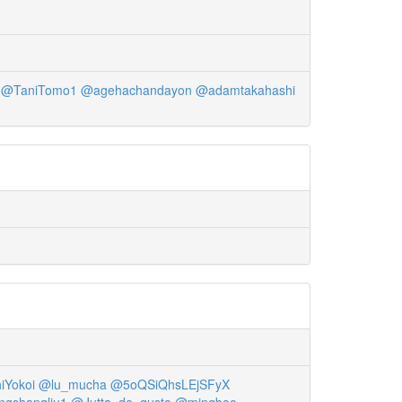
@TaniTomo1
@agehachandayon
@adamtakahashi
iYokoi
@lu_mucha
@5oQSiQhsLEjSFyX