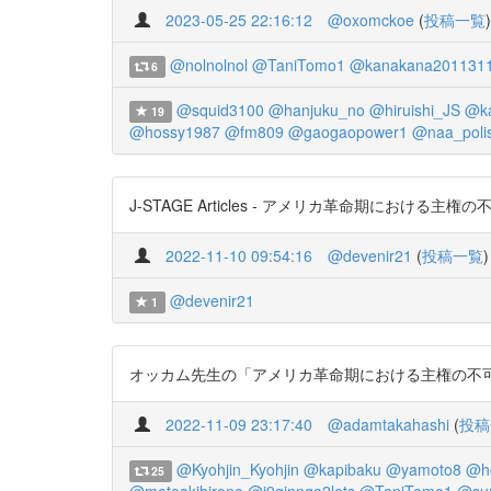
2023-05-25 22:16:12
@oxomckoe
(
投稿一覧
)
@nolnolnol
@TaniTomo1
@kanakana201131
6
@squid3100
@hanjuku_no
@hiruishi_JS
@ka
19
@hossy1987
@fm809
@gaogaopower1
@naa_polis
J-STAGE Articles - アメリカ革命期における主権の不可視性
2022-11-10 09:54:16
@devenir21
(
投稿一覧
)
@devenir21
1
オッカム先生の「アメリカ革命期における主権の不可視性」とい
2022-11-09 23:17:40
@adamtakahashi
(
投稿
@Kyohjin_Kyohjin
@kapibaku
@yamoto8
@ho
25