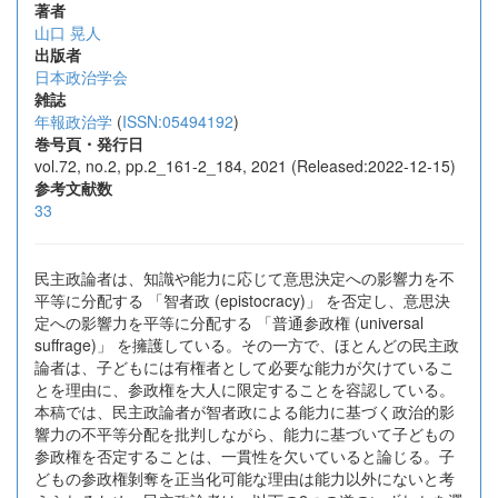
著者
山口 晃人
出版者
日本政治学会
雑誌
年報政治学
(
ISSN:05494192
)
巻号頁・発行日
vol.72, no.2, pp.2_161-2_184, 2021 (Released:2022-12-15)
参考文献数
33
民主政論者は、知識や能力に応じて意思決定への影響力を不
平等に分配する 「智者政 (epistocracy)」 を否定し、意思決
定への影響力を平等に分配する 「普通参政権 (universal
suffrage)」 を擁護している。その一方で、ほとんどの民主政
論者は、子どもには有権者として必要な能力が欠けているこ
とを理由に、参政権を大人に限定することを容認している。
本稿では、民主政論者が智者政による能力に基づく政治的影
響力の不平等分配を批判しながら、能力に基づいて子どもの
参政権を否定することは、一貫性を欠いていると論じる。子
どもの参政権剝奪を正当化可能な理由は能力以外にないと考