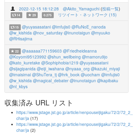
2022-12-15 18:12:28
@Akito_Yamaguchi
(
投稿一覧
)
リツイート・ネットワーク (15)
14
29
0.275
@yuyasasatani
@imfujis0
@RuNoE_nanoda
15
@w_kishida
@nov_saturday
@inunotaigun
@myuuko
@RHisajima
@aaaaaa771159603
@Friedheideanna
22
@Koyomi95123992
@shun_wellbeing
@mamoru9jo
@kato_kuretake
@Sophiphobia1219
@yuyasasatani
@sijagipanida
@eiji_iwahana
@nyaaa_org
@kazuki_miyaji
@imaisimai
@ShuTera_tj
@hrk_book
@uocham
@imfujis0
@w_kishida
@magical_debater
@inunotaigun
@kapibaku
@nl_kbys
収集済み URL リスト
https://www.jstage.jst.go.jp/article/nenpouseijigaku/72/2/72_2_
char/ja
(17)
https://www.jstage.jst.go.jp/article/nenpouseijigaku/72/2/72_2
char/ja
(2)