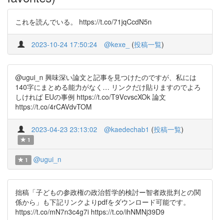
これを読んでいる。 https://t.co/71jqCcdN5n
2023-10-24 17:50:24
@kexe_
(
投稿一覧
)
@ugui_n 興味深い論文と記事を見つけたのですが、私には
140字にまとめる能力がなく… リンクだけ貼りますのでよろ
しければ EUの事例 https://t.co/T9VcvscXOk 論文
https://t.co/4rCAVdvTOM
2023-04-23 23:13:02
@kaedechab1
(
投稿一覧
)
1
@ugui_n
1
拙稿「子どもの参政権の政治哲学的検討ー智者政批判との関
係から」も下記リンクよりpdfをダウンロード可能です。
https://t.co/mN7n3c4g7i https://t.co/ihNMNj39D9