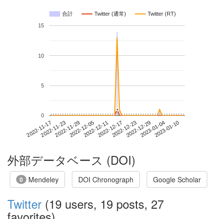
合計
Twitter (通常)
Twitter (RT)
15
10
5
*
*
0
2023-01-04
2022-11-17
2022-12-05
2022-12-23
2023-01-10
2022-11-23
2022-12-11
2022-12-29
2022-11-29
2022-12-17
外部データベース (DOI)
Mendeley
DOI Chronograph
Google Scholar
0
Twitter
(19 users, 19 posts, 27
favorites)