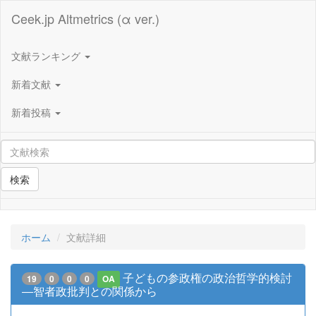
Ceek.jp Altmetrics (α ver.)
文献ランキング
新着文献
新着投稿
検索
ホーム
文献詳細
子どもの参政権の政治哲学的検討
19
0
0
0
OA
―智者政批判との関係から