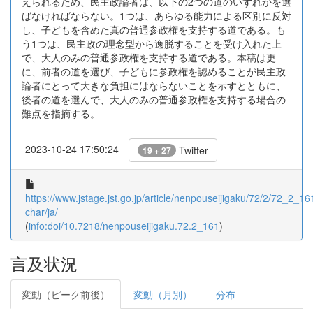
えられるため、民主政論者は、以下の2つの道のいずれかを選
ばなければならない。1つは、あらゆる能力による区別に反対
し、子どもを含めた真の普通参政権を支持する道である。も
う1つは、民主政の理念型から逸脱することを受け入れた上
で、大人のみの普通参政権を支持する道である。本稿は更
に、前者の道を選び、子どもに参政権を認めることが民主政
論者にとって大きな負担にはならないことを示すとともに、
後者の道を選んで、大人のみの普通参政権を支持する場合の
難点を指摘する。
2023-10-24 17:50:24
Twitter
19 + 27
https://www.jstage.jst.go.jp/article/nenpouseijigaku/72/2/72_2_161
char/ja/
(
info:doi/10.7218/nenpouseijigaku.72.2_161
)
言及状況
変動（ピーク前後）
変動（月別）
分布