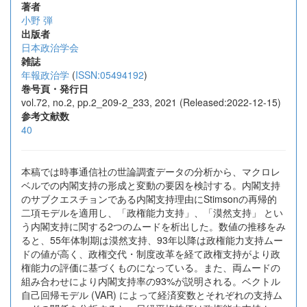
著者
小野 弾
出版者
日本政治学会
雑誌
年報政治学
(
ISSN:05494192
)
巻号頁・発行日
vol.72, no.2, pp.2_209-2_233, 2021 (Released:2022-12-15)
参考文献数
40
本稿では時事通信社の世論調査データの分析から、マクロレ
ベルでの内閣支持の形成と変動の要因を検討する。内閣支持
のサブクエスチョンである内閣支持理由にStimsonの再帰的
二項モデルを適用し、「政権能力支持」、「漠然支持」 とい
う内閣支持に関する2つのムードを析出した。数値の推移をみ
ると、55年体制期は漠然支持、93年以降は政権能力支持ムー
ドの値が高く、政権交代・制度改革を経て政権支持がより政
権能力の評価に基づくものになっている。また、両ムードの
組み合わせにより内閣支持率の93%が説明される。ベクトル
自己回帰モデル (VAR) によって経済変数とそれぞれの支持ム