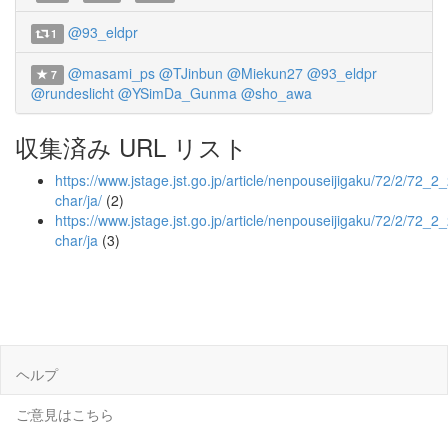
@93_eldpr
1
@masami_ps
@TJinbun
@Miekun27
@93_eldpr
7
@rundeslicht
@YSimDa_Gunma
@sho_awa
収集済み URL リスト
https://www.jstage.jst.go.jp/article/nenpouseijigaku/72/2/72_2_
char/ja/
(2)
https://www.jstage.jst.go.jp/article/nenpouseijigaku/72/2/72_2
char/ja
(3)
ヘルプ
ご意見はこちら