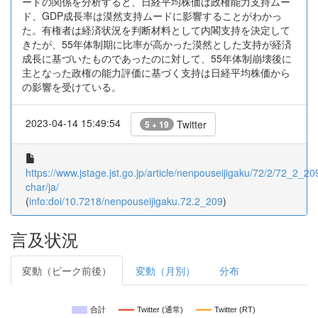
ードの関係を分析すると、日経平均株価は政権能力支持ムー
ド、GDP成長率は漠然支持ムードに影響することがわかっ
た。有権者は経済状況を判断材料として内閣支持を決定して
きたが、55年体制期に比率が高かった漠然とした支持が経済
成長に基づいたものであったのに対して、55年体制崩壊後に
主となった政権の能力評価に基づく支持は日経平均株価から
の影響を受けている。
2023-04-14 15:49:54
Twitter
5 + 19
https://www.jstage.jst.go.jp/article/nenpouseijigaku/72/2/72_2_209
char/ja/
(
info:doi/10.7218/nenpouseijigaku.72.2_209
)
言及状況
変動（ピーク前後）
変動（月別）
分布
合計
Twitter (通常)
Twitter (RT)