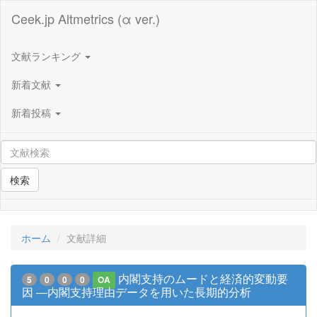
Ceek.jp Altmetrics (α ver.)
文献ランキング
新着文献
新着投稿
検索
ホーム
文献詳細
内閣支持のムードと経済的変動要
5
0
0
0
OA
因 ―内閣支持理由データを用いた長期的分析