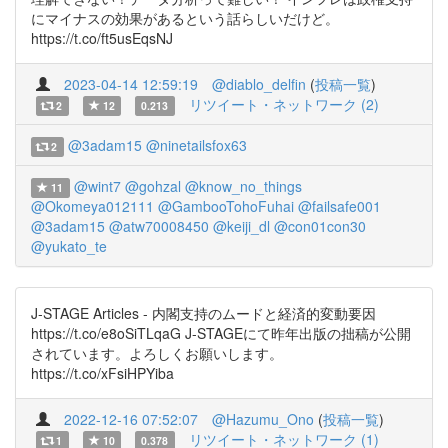
にマイナスの効果があるという話らしいだけど。
https://t.co/ft5usEqsNJ
2023-04-14 12:59:19
@diablo_delfin
(
投稿一覧
)
リツイート・ネットワーク (2)
2
12
0.213
@3adam15
@ninetailsfox63
2
@wint7
@gohzal
@know_no_things
11
@Okomeya012111
@GambooTohoFuhai
@failsafe001
@3adam15
@atw70008450
@keiji_dl
@con01con30
@yukato_te
J-STAGE Articles - 内閣支持のムードと経済的変動要因
https://t.co/e8oSiTLqaG J-STAGEにて昨年出版の拙稿が公開
されています。よろしくお願いします。
https://t.co/xFsiHPYiba
2022-12-16 07:52:07
@Hazumu_Ono
(
投稿一覧
)
リツイート・ネットワーク (1)
1
10
0.378