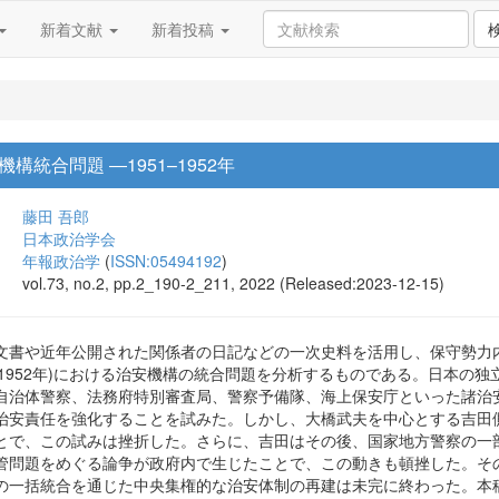
新着文献
新着投稿
統合問題 ―1951–1952年
藤田 吾郎
日本政治学会
年報政治学
(
ISSN:05494192
)
vol.73, no.2, pp.2_190-2_211, 2022 (Released:2023-12-15)
文書や近年公開された関係者の日記などの一次史料を活用し、保守勢力
1‒1952年)における治安機構の統合問題を分析するものである。日本
自治体警察、法務府特別審査局、警察予備隊、海上保安庁といった諸治
治安責任を強化することを試みた。しかし、大橋武夫を中心とする吉田
とで、この試みは挫折した。さらに、吉田はその後、国家地方警察の一
管問題をめぐる論争が政府内で生じたことで、この動きも頓挫した。そ
の一括統合を通じた中央集権的な治安体制の再建は未完に終わった。本