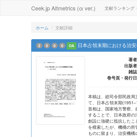
Ceek.jp Altmetrics (α ver.)
文献ランキング
ホーム
文献詳細
日本占領末期における治安機構
2
0
0
0
OA
著者
出版者
雑誌
巻号頁・発行日
本稿は、総司令部民政局
て、日本占領末期(195
首相は、国家地方警察、
することで、日本政府の
創設に強硬に抵抗したこ
を模索したが、機構の所
ものに留まり、治安機構