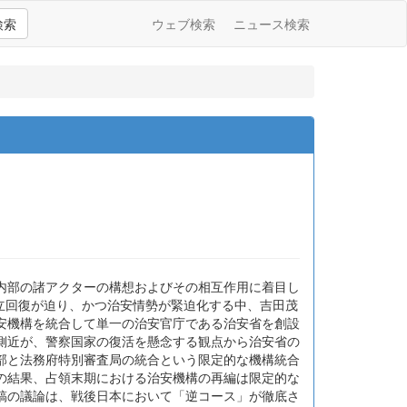
検索
ウェブ検索
ニュース検索
内部の諸アクターの構想およびその相互作用に着目し
の独立回復が迫り、かつ治安情勢が緊迫化する中、吉田茂
安機構を統合して単一の治安官庁である治安省を創設
側近が、警察国家の復活を懸念する観点から治安省の
部と法務府特別審査局の統合という限定的な機構統合
の結果、占領末期における治安機構の再編は限定的な
稿の議論は、戦後日本において「逆コース」が徹底さ