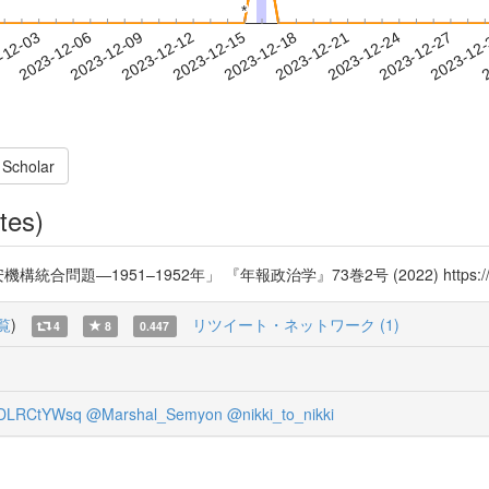
*
*
2023-12-24
2023-12-27
2023-12
-12-03
2
2023-12-06
2023-12-09
2023-12-12
2023-12-15
2023-12-18
2023-12-21
 Scholar
tes)
―1951–1952年」 『年報政治学』73巻2号 (2022) https://t.c
覧
)
リツイート・ネットワーク (1)
4
8
0.447
DLRCtYWsq
@Marshal_Semyon
@nikki_to_nikki