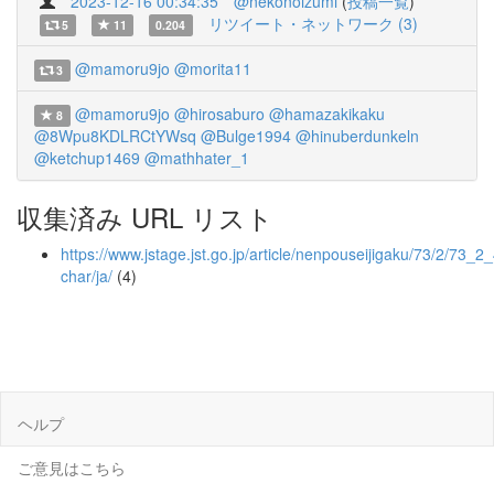
2023-12-16 00:34:35
@nekonoizumi
(
投稿一覧
)
リツイート・ネットワーク (3)
5
11
0.204
@mamoru9jo
@morita11
3
@mamoru9jo
@hirosaburo
@hamazakikaku
8
@8Wpu8KDLRCtYWsq
@Bulge1994
@hinuberdunkeln
@ketchup1469
@mathhater_1
収集済み URL リスト
https://www.jstage.jst.go.jp/article/nenpouseijigaku/73/2/73_2_
char/ja/
(4)
ヘルプ
ご意見はこちら