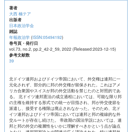
著者
大西 楠テア
出版者
日本政治学会
雑誌
年報政治学
(
ISSN:05494192
)
巻号頁・発行日
vol.73, no.2, pp.2_42-2_59, 2022 (Released:2023-12-15)
参考文献数
39
北ドイツ連邦およびドイツ帝国において、外交権は連邦に一
元化されず、部分的に邦の外交権が留保された。これはアメ
リカ合衆国やスイスが邦の外交活動を禁じたのと対照的であ
る。 北ドイツ連邦憲法の成立過程においては、可能な限り邦
の主権を維持する形式での統一が目指され、邦が外交使節を
派遣し、接受する権限は廃止されなかった。そのため、北ド
イツ連邦およびドイツ帝国においては連邦と邦の複線的な外
交ルートが存在し続けた。 帝政期の国法学説においては、連
邦と邦の外交の複層性をいかに理解すべきかという点が論点
となり、連邦国家論との関連で広く議論された。特に連邦外