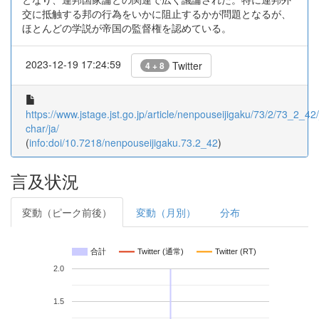
交に抵触する邦の行為をいかに阻止するかが問題となるが、
ほとんどの学説が帝国の監督権を認めている。
2023-12-19 17:24:59
Twitter
4 + 8
https://www.jstage.jst.go.jp/article/nenpouseijigaku/73/2/73_2_42/_
char/ja/
(
info:doi/10.7218/nenpouseijigaku.73.2_42
)
言及状況
変動（ピーク前後）
変動（月別）
分布
合計
Twitter (通常)
Twitter (RT)
2.0
1.5