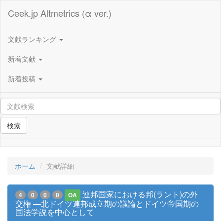
Ceek.jp Altmetrics (α ver.)
文献ランキング
新着文献
新着投稿
検索
ホーム
文献詳細
連邦国家における邦(ラント)の外
4
0
0
0
OA
交権 ―北ドイツ連邦成立期の議論とドイツ帝国期の
国法学説を中心として