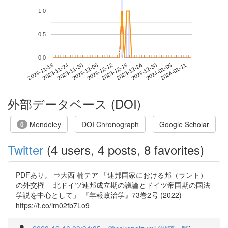
1.0
0.5
*
*
0.0
2024-01-05
2023-11-18
2023-12-06
2023-12-24
2024-01-11
2023-11-24
2023-12-12
2023-12-30
2023-11-30
2023-12-18
外部データベース (DOI)
Mendeley
DOI Chronograph
Google Scholar
0
Twitter
(4 users, 4 posts, 8 favorites)
PDFあり。 ⇒大西 楠テア 「連邦国家における邦（ラント）
の外交権 ―北ドイツ連邦成立期の議論とドイツ帝国期の国法
学説を中心として」 『年報政治学』73巻2号 (2022)
https://t.co/im02fb7Lo9