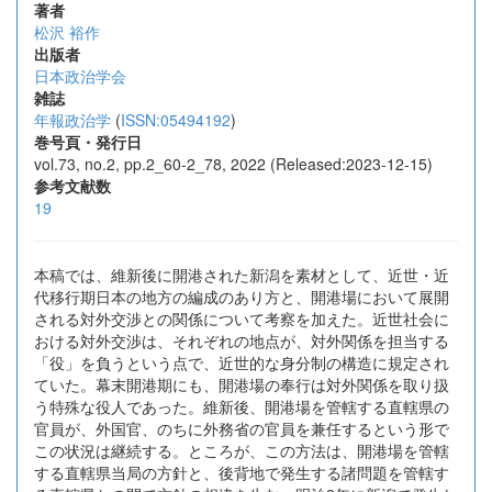
著者
松沢 裕作
出版者
日本政治学会
雑誌
年報政治学
(
ISSN:05494192
)
巻号頁・発行日
vol.73, no.2, pp.2_60-2_78, 2022 (Released:2023-12-15)
参考文献数
19
本稿では、維新後に開港された新潟を素材として、近世・近
代移行期日本の地方の編成のあり方と、開港場において展開
される対外交渉との関係について考察を加えた。近世社会に
おける対外交渉は、それぞれの地点が、対外関係を担当する
「役」を負うという点で、近世的な身分制の構造に規定され
ていた。幕末開港期にも、開港場の奉行は対外関係を取り扱
う特殊な役人であった。維新後、開港場を管轄する直轄県の
官員が、外国官、のちに外務省の官員を兼任するという形で
この状況は継続する。ところが、この方法は、開港場を管轄
する直轄県当局の方針と、後背地で発生する諸問題を管轄す