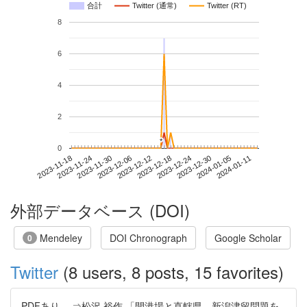
合計
Twitter (通常)
Twitter (RT)
8
6
4
2
*
*
0
2024-01-05
2023-11-18
2023-12-06
2023-12-24
2024-01-11
2023-11-24
2023-12-12
2023-12-30
2023-11-30
2023-12-18
外部データベース (DOI)
Mendeley
DOI Chronograph
Google Scholar
0
Twitter
(8 users, 8 posts, 15 favorites)
PDFあり。 ⇒松沢 裕作 「開港場と直轄県―新潟津留問題を