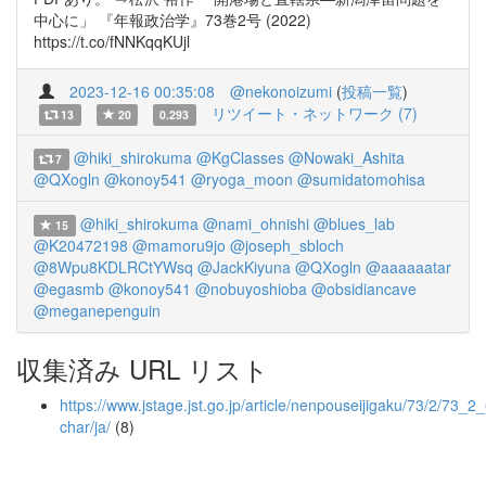
中心に」 『年報政治学』73巻2号 (2022)
https://t.co/fNNKqqKUjl
2023-12-16 00:35:08
@nekonoizumi
(
投稿一覧
)
リツイート・ネットワーク (7)
13
20
0.293
@hiki_shirokuma
@KgClasses
@Nowaki_Ashita
7
@QXogln
@konoy541
@ryoga_moon
@sumidatomohisa
@hiki_shirokuma
@nami_ohnishi
@blues_lab
15
@K20472198
@mamoru9jo
@joseph_sbloch
@8Wpu8KDLRCtYWsq
@JackKiyuna
@QXogln
@aaaaaatar
@egasmb
@konoy541
@nobuyoshioba
@obsidiancave
@meganepenguin
収集済み URL リスト
https://www.jstage.jst.go.jp/article/nenpouseijigaku/73/2/73_2_
char/ja/
(8)