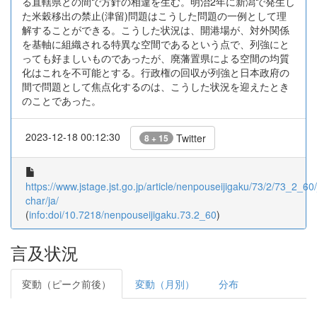
る直轄県との間で方針の相違を生む。明治2年に新潟で発生し
た米穀移出の禁止(津留)問題はこうした問題の一例として理
解することができる。こうした状況は、開港場が、対外関係
を基軸に組織される特異な空間であるという点で、列強にと
っても好ましいものであったが、廃藩置県による空間の均質
化はこれを不可能とする。行政権の回収が列強と日本政府の
間で問題として焦点化するのは、こうした状況を迎えたとき
のことであった。
2023-12-18 00:12:30
Twitter
8 + 15
https://www.jstage.jst.go.jp/article/nenpouseijigaku/73/2/73_2_60/_
char/ja/
(
info:doi/10.7218/nenpouseijigaku.73.2_60
)
言及状況
変動（ピーク前後）
変動（月別）
分布