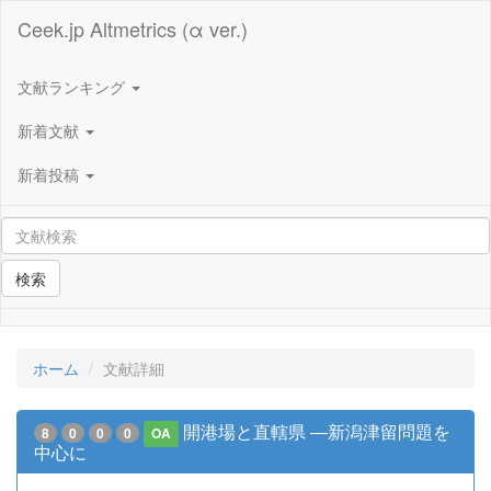
Ceek.jp Altmetrics (α ver.)
文献ランキング
新着文献
新着投稿
検索
ホーム
文献詳細
開港場と直轄県 ―新潟津留問題を
8
0
0
0
OA
中心に