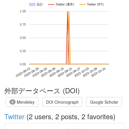
合計
Twitter (通常)
Twitter (RT)
1.00
0.75
0.50
0.25
0.00
2023-10-09
2023-08-22
2023-09-09
2023-09-27
2023-10-15
2023-08-28
2023-09-15
2023-10-03
2023-09-03
2023-09-21
外部データベース (DOI)
Mendeley
DOI Chronograph
Google Scholar
0
Twitter
(2 users, 2 posts, 2 favorites)