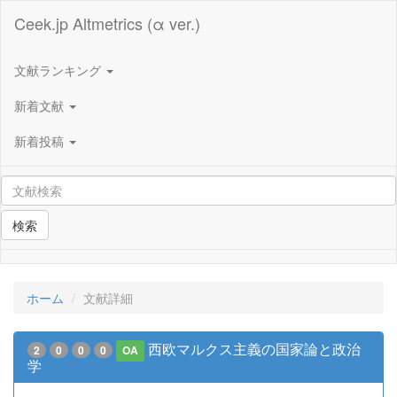
Ceek.jp Altmetrics (α ver.)
文献ランキング
新着文献
新着投稿
検索
ホーム
文献詳細
西欧マルクス主義の国家論と政治
2
0
0
0
OA
学