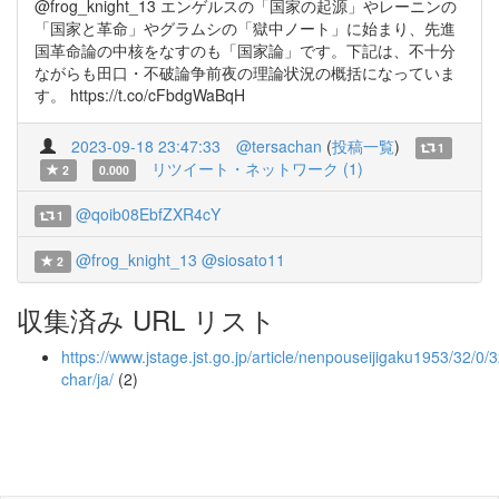
@frog_knight_13 エンゲルスの「国家の起源」やレーニンの
「国家と革命」やグラムシの「獄中ノート」に始まり、先進
国革命論の中核をなすのも「国家論」です。下記は、不十分
ながらも田口・不破論争前夜の理論状況の概括になっていま
す。 https://t.co/cFbdgWaBqH
2023-09-18 23:47:33
@tersachan
(
投稿一覧
)
1
リツイート・ネットワーク (1)
2
0.000
@qoib08EbfZXR4cY
1
@frog_knight_13
@siosato11
2
収集済み URL リスト
https://www.jstage.jst.go.jp/article/nenpouseijigaku1953/32/0/
char/ja/
(2)