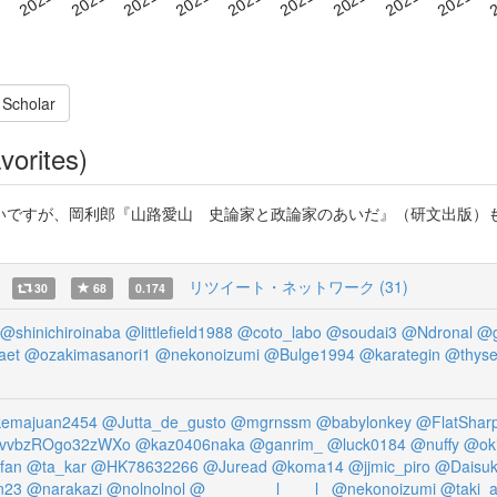
 Scholar
vorites)
いですが、岡利郎『山路愛山 史論家と政論家のあいだ』（研文出版）
リツイート・ネットワーク (31)
30
68
0.174
@shinichiroinaba
@littlefield1988
@coto_labo
@soudai3
@Ndronal
@g
aet
@ozakimasanori1
@nekonoizumi
@Bulge1994
@karategin
@thyse
emajuan2454
@Jutta_de_gusto
@mgrnssm
@babylonkey
@FlatShar
vvbzROgo32zWXo
@kaz0406naka
@ganrim_
@luck0184
@nuffy
@ok
fan
@ta_kar
@HK78632266
@Juread
@koma14
@jjmic_piro
@Daisu
n23
@narakazi
@nolnolnol
@________l____l_
@nekonoizumi
@taki_a