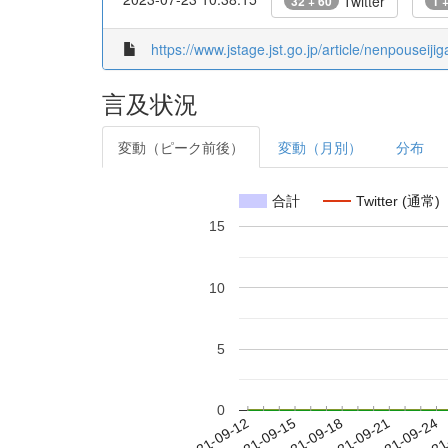
Twitter
32 + 60
1 
https://www.jstage.jst.go.jp/article/nenpouseij
言及状況
変動（ピーク前後）
変動（月別）
分布
合計
Twitter (通常)
15
10
5
0
2021-09-18
2021-09-21
2021-09-24
2021
2021-09-12
2021-09-15