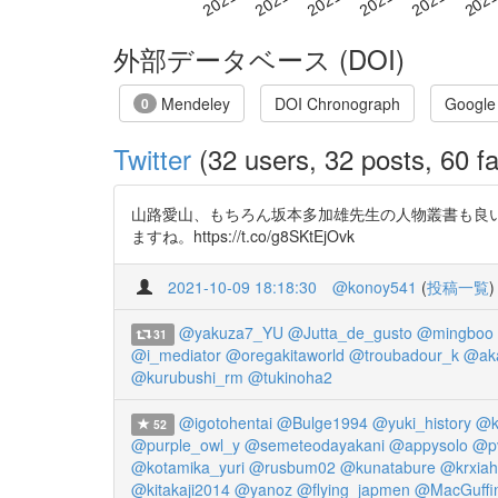
外部データベース (DOI)
Mendeley
DOI Chronograph
Google
0
Twitter
(32 users, 32 posts, 60 fa
山路愛山、もちろん坂本多加雄先生の人物叢書も良
ますね。https://t.co/g8SKtEjOvk
2021-10-09 18:18:30
@konoy541
(
投稿一覧
)
@yakuza7_YU
@Jutta_de_gusto
@mingboo
31
@i_mediator
@oregakitaworld
@troubadour_k
@ak
@kurubushi_rm
@tukinoha2
@igotohentai
@Bulge1994
@yuki_history
@k
52
@purple_owl_y
@semeteodayakani
@appysolo
@p
@kotamika_yuri
@rusbum02
@kunatabure
@krxiah
@kitakaji2014
@yanoz
@flying_japmen
@MacGuffi