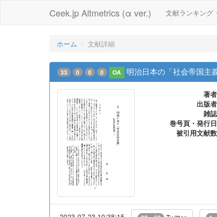
Ceek.jp Altmetrics (α ver.)
文献ランキング
ホーム
文献詳細
明治日本の「社会帝国主
33
0
0
0
OA
著者
出版者
雑誌
巻号頁・発行日
被引用文献数
2023-07-23 10:38:15