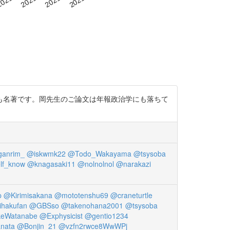
も名著です。岡先生のご論文は年報政治学にも落ちて
anrim_
@iskwmk22
@Todo_Wakayama
@tsysoba
lf_know
@knagasaki11
@nolnolnol
@narakazi
p
@Kirimisakana
@mototenshu69
@craneturtle
ihakufan
@GBSso
@takenohana2001
@tsysoba
keWatanabe
@Exphysicist
@gentio1234
nata
@Bonjin_21
@vzfn2rwce8WwWPj