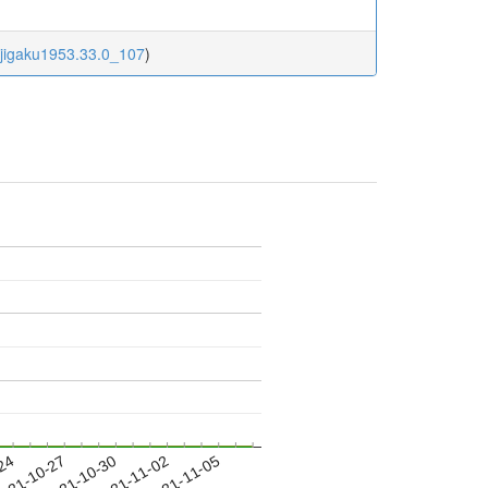
ijigaku1953.33.0_107
)
-24
021-10-27
2021-10-30
2021-11-02
2021-11-05