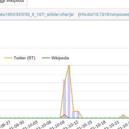
Wikipedia
+ 1
igaku1953/33/0/33_0_107/_article/-char/ja/
(
info:doi/10.7218/nenpouse
Twitter (RT)
Wikipedia
2021-10-18
2021-10-21
2021-10
-09-27
2
2021-09-30
2021-10-03
2021-10-06
2021-10-09
2021-10-12
2021-10-15