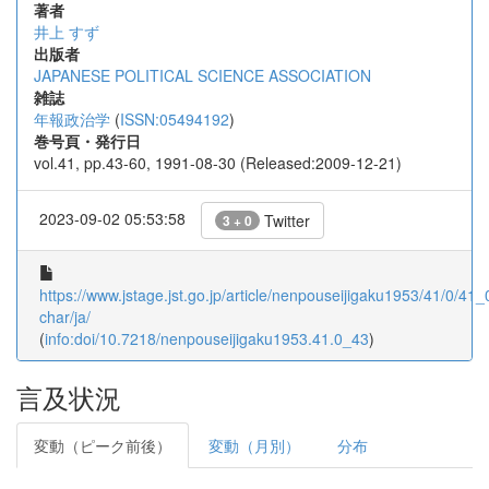
著者
井上 すず
出版者
JAPANESE POLITICAL SCIENCE ASSOCIATION
雑誌
年報政治学
(
ISSN:05494192
)
巻号頁・発行日
vol.41, pp.43-60, 1991-08-30 (Released:2009-12-21)
2023-09-02 05:53:58
Twitter
3 + 0
https://www.jstage.jst.go.jp/article/nenpouseijigaku1953/41/0/41_0
char/ja/
(
info:doi/10.7218/nenpouseijigaku1953.41.0_43
)
言及状況
変動（ピーク前後）
変動（月別）
分布