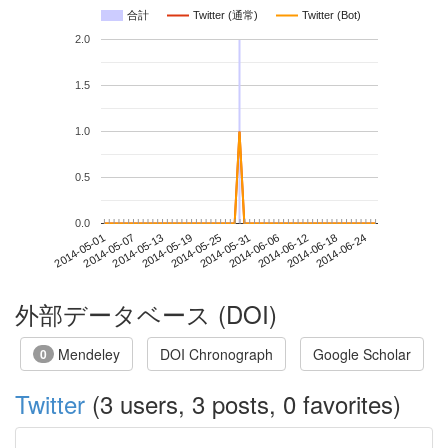
合計
Twitter (通常)
Twitter (Bot)
2.0
1.5
1.0
0.5
0.0
2014-06-18
2014-05-01
2014-05-19
2014-06-06
2014-06-24
2014-05-07
2014-05-25
2014-06-12
2014-05-13
2014-05-31
外部データベース (DOI)
Mendeley
DOI Chronograph
Google Scholar
0
Twitter
(3 users, 3 posts, 0 favorites)