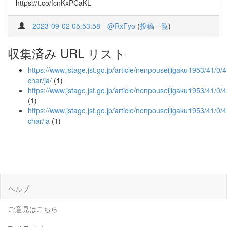
https://t.co/fcnKxPCaKL
2023-09-02 05:53:58
@RxFyo
(
投稿一覧
)
収集済み URL リスト
https://www.jstage.jst.go.jp/article/nenpouseijigaku1953/41/0/4
char/ja/
(1)
https://www.jstage.jst.go.jp/article/nenpouseijigaku1953/41/0
(1)
https://www.jstage.jst.go.jp/article/nenpouseijigaku1953/41/0/
char/ja
(1)
ヘルプ
ご意見はこちら