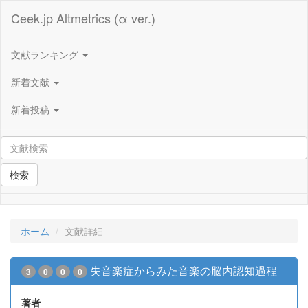
Ceek.jp Altmetrics (α ver.)
文献ランキング
新着文献
新着投稿
検索
ホーム
文献詳細
失音楽症からみた音楽の脳内認知過程
3
0
0
0
著者