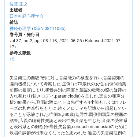
佐藤 正之
出版者
日本神経心理学会
雑誌
神経心理学
(
ISSN:09111085
)
巻号頁・発行日
vol.37, no.2, pp.106-116, 2021-06-25 (Released:2021-07-
17)
参考文献数
19
失音楽症の自験2例に対し音楽能力の検査を行い,音楽認知の
脳内機構について考察した.症例1は70歳代の女性.両側側頭葉
前部の梗塞により,和音弁別の障害と童謡の歌唱の際の旋律の
入れ替わり(錯メロディ,paramelodia)を呈した.楽曲の和声分
析の結果から,歌唱の際にヒトは先行する4小節もしくは1フレ
ーズの和声進行をもとに,続くメロディを記憶から想起してい
ることが示唆された.症例2は60歳代,男性.両側側頭葉の梗塞の
結果,広義の聴覚性失認と表出性失音楽を生じた.音楽の受容系
と表出系との離断(伝導性失音楽,conduction amusia)のために
歌唱の調節が出来なくなったと思われた.過去の失音楽症例の