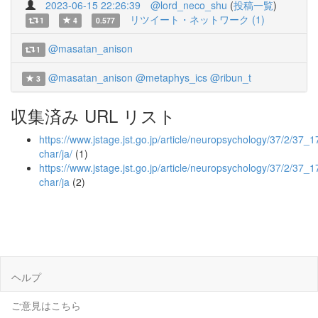
2023-06-15 22:26:39
@lord_neco_shu
(
投稿一覧
)
リツイート・ネットワーク (1)
1
4
0.577
@masatan_anison
1
@masatan_anison
@metaphys_ics
@ribun_t
3
収集済み URL リスト
https://www.jstage.jst.go.jp/article/neuropsychology/37/2/37_17
char/ja/
(1)
https://www.jstage.jst.go.jp/article/neuropsychology/37/2/37_1
char/ja
(2)
ヘルプ
ご意見はこちら