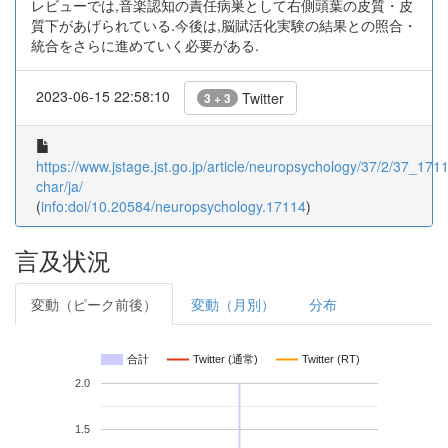
レビューでは,音楽認知の責任病巣として右側頭葉の皮質・皮
質下があげられている.今後は,脳賦活化実験の結果との照合・
統合をさらに進めていく必要がある.
2023-06-15 22:58:10
Twitter
3 + 3
https://www.jstage.jst.go.jp/article/neuropsychology/37/2/37_17114
char/ja/
(
info:doi/10.20584/neuropsychology.17114
)
言及状況
変動（ピーク前後）
変動（月別）
分布
合計
Twitter (通常)
Twitter (RT)
2.0
1.5