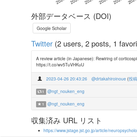
外部データベース (DOI)
Google Scholar
Twitter
(2 users, 2 posts, 1 favori
A review article (in Japanese): Rewiring of corticos
https://t.co/wv5TuVHKuU
2023-04-26 20:43:26
@drtakahiroinoue
(
投
@ngt_nouken_eng
1
@ngt_nouken_eng
1
収集済み URL リスト
https://www.jstage.jst.go.jp/article/neuropsycho