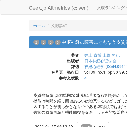
Ceek.jp Altmetrics (α ver.)
文献ランキング
ホーム
文献詳細
中枢神経の障害にともなう皮質
2
0
0
0
著者
井上 貴博
上野 将紀
出版者
日本神経心理学会
雑誌
神経心理学
(
ISSN:0911
巻号頁・発行日
vol.39, no.1, pp.30-39
参考文献数
41
皮質脊髄路は随意運動の制御に重要な役割を果たして
機能は時間を経て回復あるいは増悪するなどしばしば
因することが明らかとなりつつある.本総説では,げ
害後の回路再編と機能回復を促進しうる有望な治療
2023-04-27 09:32:29