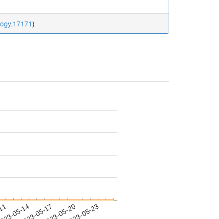
logy.17171
)
-11
023-05-14
2023-05-17
2023-05-20
2023-05-23