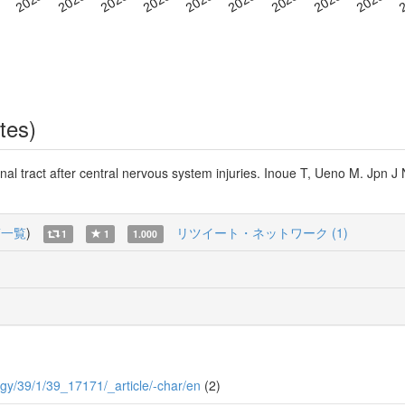
tes)
pinal tract after central nervous system injuries. Inoue T, Ueno M. Jpn 
稿一覧
)
リツイート・ネットワーク (1)
1
1
1.000
logy/39/1/39_17171/_article/-char/en
(2)