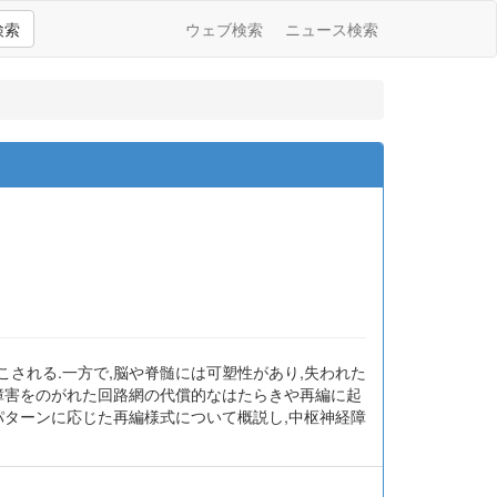
検索
ウェブ検索
ニュース検索
される.一方で,脳や脊髄には可塑性があり,失われた
障害をのがれた回路網の代償的なはたらきや再編に起
パターンに応じた再編様式について概説し,中枢神経障