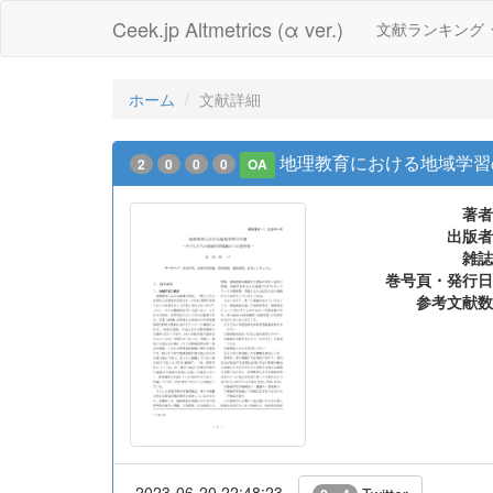
Ceek.jp Altmetrics (α ver.)
文献ランキング
ホーム
文献詳細
地理教育における地域学習
2
0
0
0
OA
著者
出版者
雑誌
巻号頁・発行日
参考文献数
2023-06-20 22:48:23