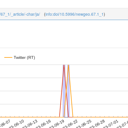
/67_1/_article/-char/ja/
(
info:doi/10.5996/newgeo.67.1_1
)
Twitter (RT)
2023-06-28
2023-07-01
2023-07
-06-07
2
2023-06-10
2023-06-13
2023-06-16
2023-06-19
2023-06-22
2023-06-25