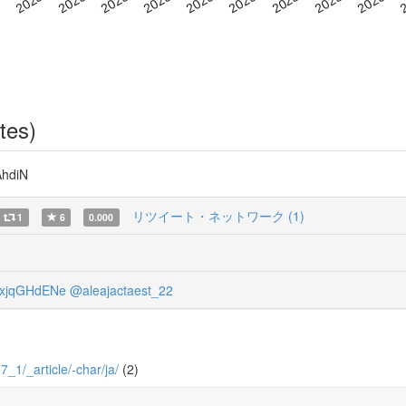
tes)
hdiN
リツイート・ネットワーク (1)
1
6
0.000
xjqGHdENe
@aleajactaest_22
7_1/_article/-char/ja/
(2)