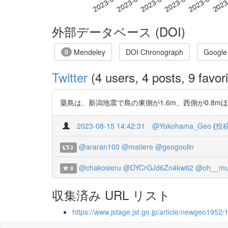
2023-07-24
2023-07-27
2023-07-30
2023
2023-07-18
2023-07-21
外部データベース (DOI)
Mendeley
DOI Chronograph
Google
0
Twitter
(4 users, 4 posts, 9 favori
粟島は、新潟地震で島の東側が1.6m、西側が0.8mほど隆
2023-08-15 14:42:31
@Yokohama_Geo
(
投
@araran100
@matiere
@geogoolin
3
@chakosieru
@DYCrGJd6Zn4kw62
@oh__mu
9
収集済み URL リスト
https://www.jstage.jst.go.jp/article/newgeo1952