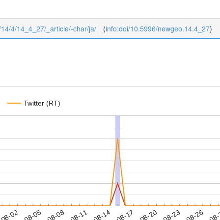
/14/4/14_4_27/_article/-char/ja/
(
info:doi/10.5996/newgeo.14.4_27
)
Twitter (RT)