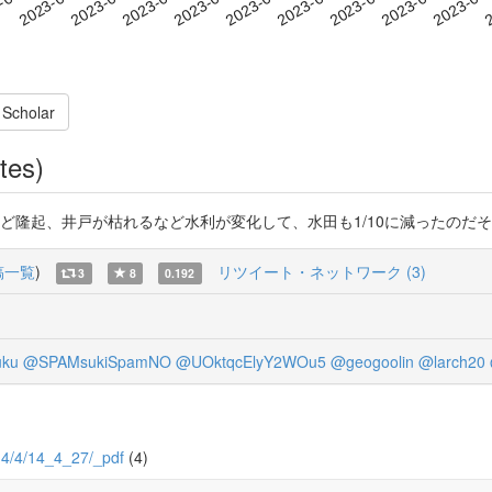
2023-08-23
2023-08-26
2023-08
-08-02
2
2023-08-05
2023-08-08
2023-08-11
2023-08-14
2023-08-17
2023-08-20
 Scholar
tes)
起、井戸が枯れるなど水利が変化して、水田も1/10に減ったのだそうです。 htt
稿一覧
)
リツイート・ネットワーク (3)
3
8
0.192
ku
@SPAMsukiSpamNO
@UOktqcElyY2WOu5
@geogoolin
@larch20
/14/4/14_4_27/_pdf
(4)