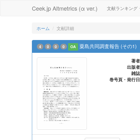
Ceek.jp Altmetrics (α ver.)
文献ランキング
ホーム
文献詳細
粟島共同調査報告 (その1)
4
0
0
0
OA
著者
出版者
雑誌
巻号頁・発行日