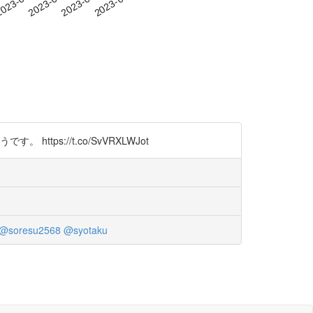
-29
023-09-01
2023-09-04
2023-09-07
2023-09-10
ps://t.co/SvVRXLWJot
@soresu2568
@syotaku