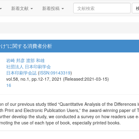
新着文献
新着投稿
分け”に関する消費者分析
岩崎 邦彦
渡部 和雄
社団法人 日本印刷学会
日本印刷学会誌
(
ISSN:09143319
)
vol.58, no.1, pp.12-17, 2021 (Released:2021-03-15)
16
ion of our previous study titled “Quantitative Analysis of the Differenc
th Print and Electronic Publication Users,” the award-winning paper of
urther develop the study, we conducted a survey on how readers use e-b
romoting the use of each type of book, especially printed books.