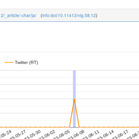
2/_article/-char/ja/
(
info:doi/10.11413/nig.58.12
)
Twitter (RT)
2023-06-14
2023-06-17
2023-06
-05-24
2
2023-05-27
2023-05-30
2023-06-02
2023-06-05
2023-06-08
2023-06-11