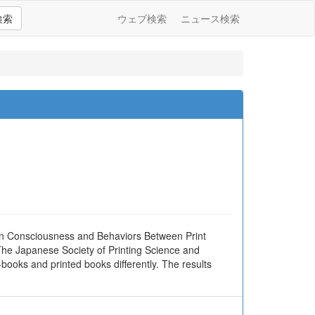
検索
ウェブ検索
ニュース検索
es in Consciousness and Behaviors Between Print
 The Japanese Society of Printing Science and
ooks and printed books differently. The results