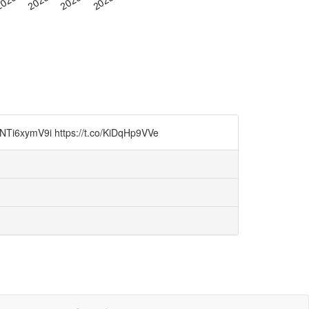
V9i https://t.co/KiDqHp9VVe