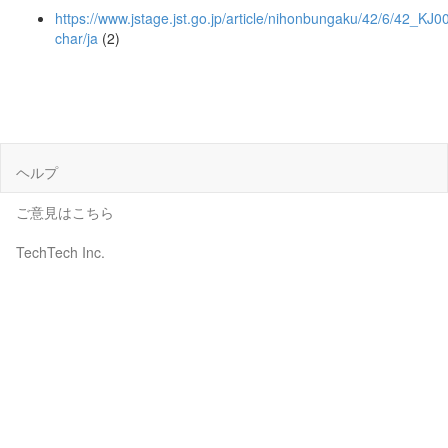
https://www.jstage.jst.go.jp/article/nihonbungaku/42/6/42_KJ0
char/ja
(2)
ヘルプ
ご意見はこちら
TechTech Inc.