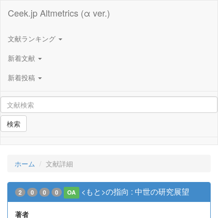
Ceek.jp Altmetrics (α ver.)
文献ランキング
新着文献
新着投稿
検索
ホーム
文献詳細
<もと>の指向 : 中世の研究展望
2
0
0
0
OA
著者