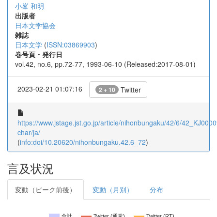
小峯 和明
出版者
日本文学協会
雑誌
日本文学
(
ISSN:03869903
)
巻号頁・発行日
vol.42, no.6, pp.72-77, 1993-06-10 (Released:2017-08-01)
2023-02-21 01:07:16
Twitter
2 + 10
https://www.jstage.jst.go.jp/article/nihonbungaku/42/6/42_KJ0000
char/ja/
(
info:doi/10.20620/nihonbungaku.42.6_72
)
言及状況
変動（ピーク前後）
変動（月別）
分布
合計
Twitter (通常)
Twitter (RT)