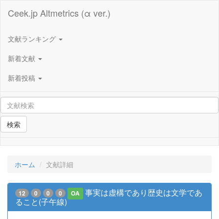
Ceek.jp Altmetrics (α ver.)
文献ランキング
新着文献
新着投稿
検索
ホーム
文献詳細
事実は虚構であり歴史は文学であ
12
0
0
0
OA
ること(子午線)