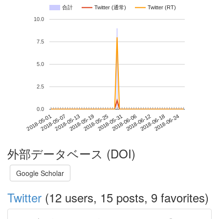
合計
Twitter (通常)
Twitter (RT)
10.0
7.5
5.0
2.5
0.0
2018-06-18
2018-05-01
2018-05-19
2018-06-06
2018-06-24
2018-05-07
2018-05-25
2018-06-12
2018-05-13
2018-05-31
外部データベース (DOI)
Google Scholar
Twitter
(12 users, 15 posts, 9 favorites)