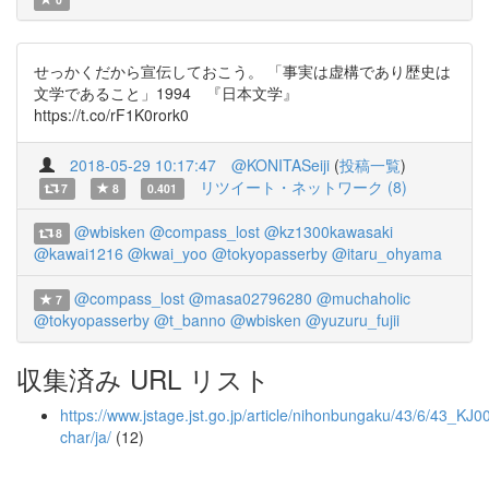
せっかくだから宣伝しておこう。 「事実は虚構であり歴史は
文学であること」1994 『日本文学』
https://t.co/rF1K0rork0
2018-05-29 10:17:47
@KONITASeiji
(
投稿一覧
)
リツイート・ネットワーク (8)
7
8
0.401
@wbisken
@compass_lost
@kz1300kawasaki
8
@kawai1216
@kwai_yoo
@tokyopasserby
@itaru_ohyama
@compass_lost
@masa02796280
@muchaholic
7
@tokyopasserby
@t_banno
@wbisken
@yuzuru_fujii
収集済み URL リスト
https://www.jstage.jst.go.jp/article/nihonbungaku/43/6/43_KJ0
char/ja/
(12)