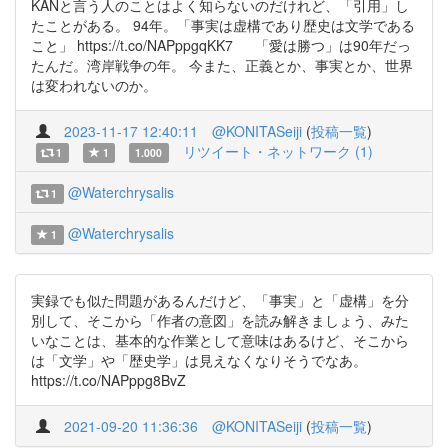
KANと言う人のことはよく知らないのだけれど、「引用」し
たことがある。 94年。「事実は虚構であり歴史は文学である
こと」 https://t.co/NAPppgqKK7 「愛は勝つ」は90年だっ
たんだ。湾岸戦争の年。 今また、正義とか、事実とか、世界
は変われないのか。
2023-11-17 12:40:11
@KONITASeiji
(
投稿一覧
)
リツイート・ネットワーク (1)
1
1
1.000
@Waterchrysalis
1
@Waterchrysalis
1
実録でも似た問題があるんだけど、「事実」と「虚構」を分
別して、そこから「作者の意図」を読み解きましょう、みた
いなことは、基本的な作業として意味はあるけど、そこから
は「文学」や「歴史学」は見えなくなりそうでなあ。
https://t.co/NAPppg8BvZ
2021-09-20 11:36:36
@KONITASeiji
(
投稿一覧
)