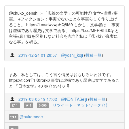
@chuko_denshi ＞「広義の文学」の可能性① 文学=虚構≠事
実。 ※フィクション：事実でないことを事実らしく作り上げ
ること。 https://t.co/dwvwpHQ8M9 しかし、文学者は 「事実
は虚構であり歴史は文学である」 https://t.co/MFPR5ILlCy と
主張※真と嘘を区別しない社会を志向? 私は「①≠嘘が真実に
なる事」を祈る。
2019-12-24 01:28:57
@yoshi_koji
(
投稿一覧
)
まあ、私としては、こう言う情況はおもしろいわけです。
https://t.co/rF1K0rork0 事実は虚構であり歴史は文学であるこ
と 『日本文学』43 巻 (1994) 6 号
2019-03-05 19:17:02
@KONITASeiji
(
投稿一覧
)
リツイート・ネットワーク (1)
1
1
0.000
@nukomode
1
0