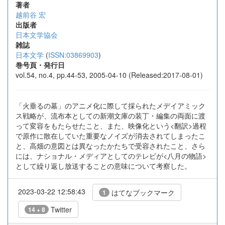
著者
越前谷 宏
出版者
日本文学協会
雑誌
日本文学
(
ISSN:03869903
)
巻号頁・発行日
vol.54, no.4, pp.44-53, 2005-04-10 (Released:2017-08-01)
「火垂るの墓」のアニメ化に際して採られたメデイアミック
ス戦略が、流布本としての新潮文庫の装丁・編集の両面に渡
って変容をもたらせたこと、また、映像化という<翻訳>過程
で原作に散在していた重要なノイズが消去されてしまったこ
と、高畑の意図とは異なったかたちで受容されたこと、さら
には、ナショナル・メディアとしてのテレビが<八月の物語>
として繰り返し放送することの意味について考察した。
2023-03-22 12:58:43
はてなブックマーク
1
Twitter
14 + 8