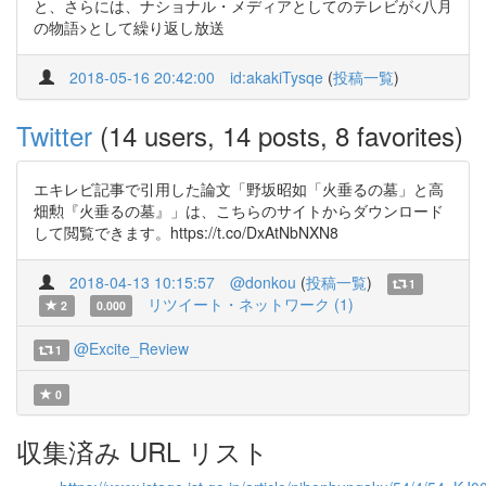
と、さらには、ナショナル・メディアとしてのテレビが<八月
の物語>として繰り返し放送
2018-05-16 20:42:00
id:akakiTysqe
(
投稿一覧
)
Twitter
(14 users, 14 posts, 8 favorites)
エキレビ記事で引用した論文「野坂昭如「火垂るの墓」と高
畑勲『火垂るの墓』」は、こちらのサイトからダウンロード
して閲覧できます。https://t.co/DxAtNbNXN8
2018-04-13 10:15:57
@donkou
(
投稿一覧
)
1
リツイート・ネットワーク (1)
2
0.000
@Excite_Review
1
0
収集済み URL リスト