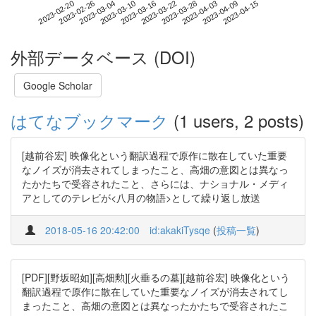
2023-04-09
2023-02-20
2023-03-10
2023-03-28
2023-04-15
2023-02-26
2023-03-16
2023-04-03
2023-03-04
2023-03-22
外部データベース (DOI)
Google Scholar
はてなブックマーク
(1 users, 2 posts)
[越前谷宏] 映像化という翻訳過程で原作に散在していた重要
なノイズが消去されてしまったこと、高畑の意図とは異なっ
たかたちで受容されたこと、さらには、ナショナル・メディ
アとしてのテレビが<八月の物語>として繰り返し放送
2018-05-16 20:42:00
id:akakiTysqe
(
投稿一覧
)
[PDF][野坂昭如][高畑勲][火垂るの墓][越前谷宏] 映像化という
翻訳過程で原作に散在していた重要なノイズが消去されてし
まったこと、高畑の意図とは異なったかたちで受容されたこ