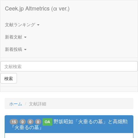
Ceek.jp Altmetrics (α ver.)
文献ランキング
新着文献
新着投稿
検索
ホーム
文献詳細
野坂昭如「火垂るの墓」と高畑勲
15
0
0
0
OA
『火垂るの墓』