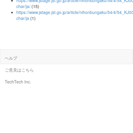
https://www.jstage.jst.go.jp/article/nihonbungaku/54/4/54_KJ0
char/ja/
(15)
https://www.jstage.jst.go.jp/article/nihonbungaku/54/4/54_KJ
char/ja
(1)
ヘルプ
ご意見はこちら
TechTech Inc.