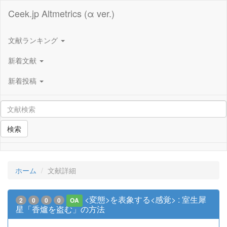
Ceek.jp Altmetrics (α ver.)
文献ランキング
新着文献
新着投稿
検索
ホーム
文献詳細
<変態>を表象する<感覚> : 室生犀
2
0
0
0
OA
星「香爐を盗む」の方法