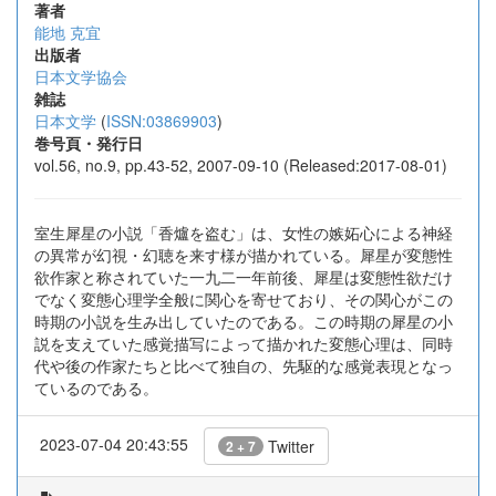
著者
能地 克宜
出版者
日本文学協会
雑誌
日本文学
(
ISSN:03869903
)
巻号頁・発行日
vol.56, no.9, pp.43-52, 2007-09-10 (Released:2017-08-01)
室生犀星の小説「香爐を盗む」は、女性の嫉妬心による神経
の異常が幻視・幻聴を来す様が描かれている。犀星が変態性
欲作家と称されていた一九二一年前後、犀星は変態性欲だけ
でなく変態心理学全般に関心を寄せており、その関心がこの
時期の小説を生み出していたのである。この時期の犀星の小
説を支えていた感覚描写によって描かれた変態心理は、同時
代や後の作家たちと比べて独自の、先駆的な感覚表現となっ
ているのである。
2023-07-04 20:43:55
Twitter
2 + 7