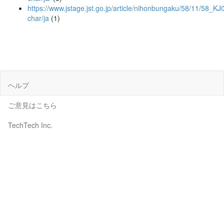
https://www.jstage.jst.go.jp/article/nihonbungaku/58/11/58_K
char/ja
(1)
ヘルプ
ご意見はこちら
TechTech Inc.