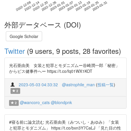
2023-01-25
2022-12-08
2022-12-26
2023-01-13
2023-01-31
2022-12-14
2023-01-01
2023-01-19
2022-12-20
2023-01-07
外部データベース (DOI)
Google Scholar
Twitter
(9 users, 9 posts, 28 favorites)
光石亜由美 女装と犯罪とモダニズムー谷崎潤一郎「秘密」
からピス健事件へー https://t.co/fq01WX1KOT
2023-05-03 04:33:32
@astrophile_man
(
投稿一覧
)
2
@wancoro_cats
@blondpnk
2
#寝る前に論文読む 光石亜由美（みついし・あゆみ）「女装
と犯罪とモダニズム」 https://t.co/bxn3Y7CaLJ 「見た目の性