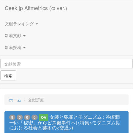
Ceek.jp Altmetrics (α ver.)
文献ランキング
新着文献
新着投稿
検索
ホーム
文献詳細
女装と犯罪とモダニズム : 谷崎潤
9
0
0
0
OA
一郎「秘密」からピス健事件へ(<特集>モダニズム期
における社会と芸術の<交通>)