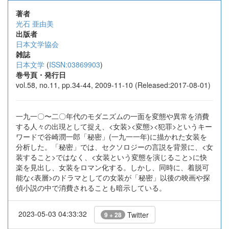
著者
光石 亜由美
出版者
日本文学協会
雑誌
日本文学
(
ISSN:03869903
)
巻号頁・発行日
vol.58, no.11, pp.34-44, 2009-11-10 (Released:2017-08-01)
一九一〇〜二〇年代のモダニズムの一面を変態や異常を消費
する人々の出現として捉え、<女装><変態><犯罪>というキー
ワードで谷崎潤一郎「秘密」(一九一一年)に描かれた女装を
分析した。「秘密」では、セクソロジーの言説を背景に、<女
装すること>ではなく、<女装という変態を演じること>に快
楽を見出し、女装をロマン化する。しかし、同時に、着脱可
能な<表層>のドラマとしての女装が「秘密」以後の映画や探
偵小説の中で消費されることも暗示している。
2023-05-03 04:33:32
Twitter
9 + 28