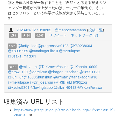
別と身体の性別が一致することを〈自然〉と考える視覚のジ
ェンダー規範が出来上がったのは、一九一〇年代で、そこに
はセクソロジーという科学の視線が大きく関与している。」
37
2023-01-02 19:30:02
@manoestasmano
(
投稿一覧
)
リツイート・ネットワーク (7)
8
24
0.267
@keity_lied
@progressive9128
@K89238604
7
@18991129
@tanakagorilla10
@merulapse
@0sak1_m1d0r1
@mi_zu_a
@TakizawaYasuko
@_Kanata_0609
18
@crow_109
@derelictio
@dragon_tacchan
@18991129
@i0ri_i0r
@1600Shunshun
@wrmtw
@tanakagorilla10
@merulapse
@Dr_idealism
@jR3kTuLHK30jzoq
@kyoko5301
@lovingtsubo
@sikn140413
@YKoniAwawa
収集済み URL リスト
https://www.jstage.jst.go.jp/article/nihonbungaku/58/11/58_KJ
char/ja/
(8)