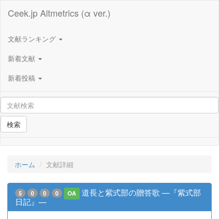
Ceek.jp Altmetrics (α ver.)
文献ランキング
新着文献
新着投稿
検索
ホーム
文献詳細
道長と紫式部の贈答歌 —『紫式部
5
0
0
0
OA
日記』—