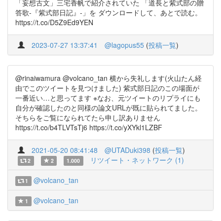
「妄想古文」三宅香帆で紹介されていた 「道長と紫式部の贈
答歌-『紫式部日記』-」を ダウンロードして、あとで読む。
https://t.co/D5Z9Ed9YEN
2023-07-27 13:37:41
@lagopus55
(
投稿一覧
)
@rinaiwamura @volcano_tan 横から失礼します(火山たん経
由でこのツイートを見つけました) 紫式部日記のこの場面が
一番近い…と思ってます ※なお、元ツイートのリプライにも
自分が確認したのと同様の論文URLが既に貼られてました。
そちらをご覧になられてたら申し訳ありません
https://t.co/b4TLVTsTj6 https://t.co/yXYkl1LZBF
2021-05-20 08:41:48
@UTADuki398
(
投稿一覧
)
リツイート・ネットワーク (1)
2
2
1.000
@volcano_tan
1
@volcano_tan
1