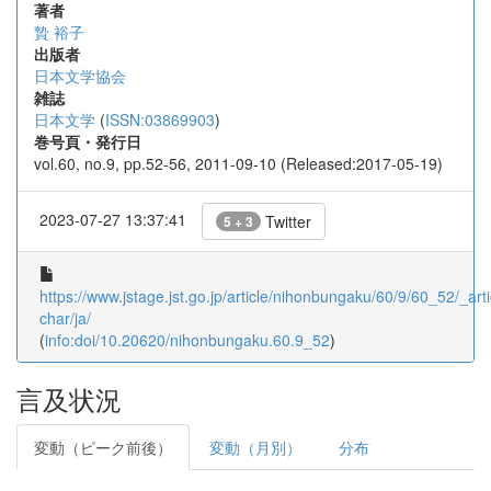
著者
贄 裕子
出版者
日本文学協会
雑誌
日本文学
(
ISSN:03869903
)
巻号頁・発行日
vol.60, no.9, pp.52-56, 2011-09-10 (Released:2017-05-19)
2023-07-27 13:37:41
Twitter
5 + 3
https://www.jstage.jst.go.jp/article/nihonbungaku/60/9/60_52/_arti
char/ja/
(
info:doi/10.20620/nihonbungaku.60.9_52
)
言及状況
変動（ピーク前後）
変動（月別）
分布