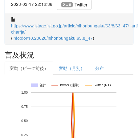
2023-03-17 22:12:36
Twitter
2 + 8
https://www.jstage.jst.go.jp/article/nihonbungaku/63/8/63_47/_arti
char/ja/
(
info:doi/10.20620/nihonbungaku.63.8_47
)
言及状況
変動（ピーク前後）
変動（月別）
分布
合計
Twitter (通常)
Twitter (RT)
1.00
0.75
0.50
0.25