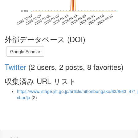
0.00
2023-04-06
2023-02-17
2023-03-07
2023-03-25
2023-04-12
2023-02-23
2023-03-13
2023-03-31
2023-03-01
2023-03-19
外部データベース (DOI)
Google Scholar
Twitter
(2 users, 2 posts, 8 favorites)
収集済み URL リスト
https://www.jstage.jst.go.jp/article/nihonbungaku/63/8/63_47/_
char/ja
(2)