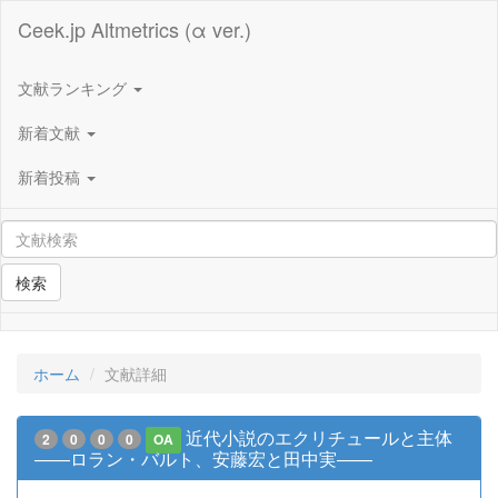
Ceek.jp Altmetrics (α ver.)
文献ランキング
新着文献
新着投稿
検索
ホーム
文献詳細
近代小説のエクリチュールと主体
2
0
0
0
OA
――ロラン・バルト、安藤宏と田中実――