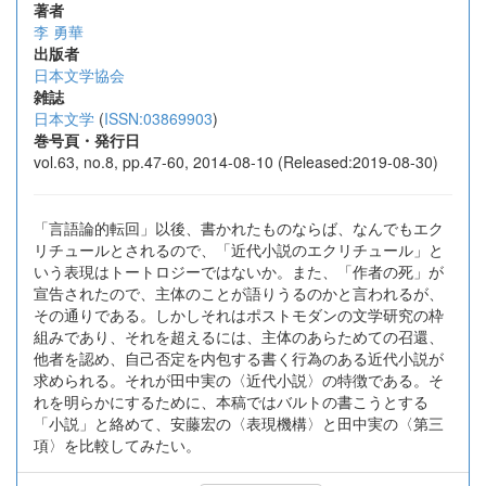
著者
李 勇華
出版者
日本文学協会
雑誌
日本文学
(
ISSN:03869903
)
巻号頁・発行日
vol.63, no.8, pp.47-60, 2014-08-10 (Released:2019-08-30)
「言語論的転回」以後、書かれたものならば、なんでもエク
リチュールとされるので、「近代小説のエクリチュール」と
いう表現はトートロジーではないか。また、「作者の死」が
宣告されたので、主体のことが語りうるのかと言われるが、
その通りである。しかしそれはポストモダンの文学研究の枠
組みであり、それを超えるには、主体のあらためての召還、
他者を認め、自己否定を内包する書く行為のある近代小説が
求められる。それが田中実の〈近代小説〉の特徴である。そ
れを明らかにするために、本稿ではバルトの書こうとする
「小説」と絡めて、安藤宏の〈表現機構〉と田中実の〈第三
項〉を比較してみたい。