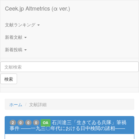
Ceek.jp Altmetrics (α ver.)
文献ランキング
新着文献
新着投稿
検索
ホーム
文献詳細
石川達三「生きてゐる兵隊」筆禍
2
0
0
0
OA
事件 ――一九三〇年代における日中検閲の諸相――