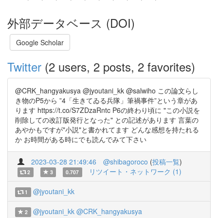
外部データベース (DOI)
Google Scholar
Twitter
(2 users, 2 posts, 2 favorites)
@CRK_hangyakusya @jyoutani_kk @salwiho この論文らし
き物のP5から ”4「生きてゐる兵隊」筆禍事件”という章があ
ります https://t.co/S7ZDzaRntc P6の終わり頃に "この小説を
削除しての改訂版発行となった" との記述があります 言葉の
あやかもですが"小説"と書かれてます どんな感想を持たれる
か お時間がある時にでも読んでみて下さい
2023-03-28 21:49:46
@shibagoroco
(
投稿一覧
)
リツイート・ネットワーク (1)
2
3
0.707
@jyoutani_kk
1
@jyoutani_kk
@CRK_hangyakusya
2