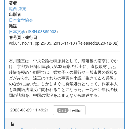
著者
尾西 康充
出版者
日本文学協会
雑誌
日本文学
(
ISSN:03869903
)
巻号頁・発行日
vol.64, no.11, pp.25-35, 2015-11-10 (Released:2020-12-02)
石川達三は、中央公論社特派員として、陥落後の南京にでか
け、京都第16師団津歩兵第33連隊の兵士に、直接取材した。
凄惨を極めた戦闘では、婦女子への暴行や一般市民の虐殺な
どがみられ、達三はそれらの事実を小説「生きてゐる兵隊」
のなかに描いた。しかしすぐに発禁処分となって、作家本人
も新聞紙法違反に問われることになった。一九三〇年代の検
閲の諸相を、中国の状況をふまえながら論述する。
2023-03-29 11:49:21
Twitter
2 + 2